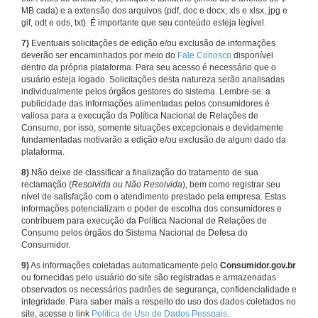
MB cada) e a extensão dos arquivos (pdf, doc e docx, xls e xlsx, jpg e
gif, odt e ods, txt). É importante que seu conteúdo esteja legível.
7)
Eventuais solicitações de edição e/ou exclusão de informações
deverão ser encaminhados por meio do
Fale Conosco
disponível
dentro da própria plataforma. Para seu acesso é necessário que o
usuário esteja logado. Solicitações desta natureza serão analisadas
individualmente pelos órgãos gestores do sistema. Lembre-se: a
publicidade das informações alimentadas pelos consumidores é
valiosa para a execução da Política Nacional de Relações de
Consumo, por isso, somente situações excepcionais e devidamente
fundamentadas motivarão a edição e/ou exclusão de algum dado da
plataforma.
8)
Não deixe de classificar a finalização do tratamento de sua
reclamação (
Resolvida ou Não Resolvida
), bem como registrar seu
nível de satisfação com o atendimento prestado pela empresa. Estas
informações potencializam o poder de escolha dos consumidores e
contribuem para execução da Política Nacional de Relações de
Consumo pelos órgãos do Sistema Nacional de Defesa do
Consumidor.
9)
As informações coletadas automaticamente pelo
Consumidor.gov.br
ou fornecidas pelo usuário do site são registradas e armazenadas
observados os necessários padrões de segurança, confidencialidade e
integridade. Para saber mais a respeito do uso dos dados coletados no
site, acesse o link
Política de Uso de Dados Pessoais
.