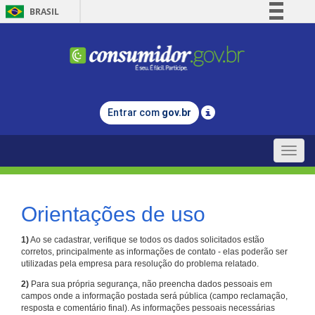
BRASIL
Simplifique!
Comunica BR
Participe
Acesso à informação
Entrar com
gov.br
Legislação
Canais
Toggle
naviga
Orientações de uso
1)
Ao se cadastrar, verifique se todos os dados solicitados estão
corretos, principalmente as informações de contato - elas poderão ser
utilizadas pela empresa para resolução do problema relatado.
2)
Para sua própria segurança, não preencha dados pessoais em
campos onde a informação postada será pública (campo reclamação,
resposta e comentário final). As informações pessoais necessárias