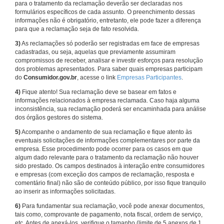
para o tratamento da reclamação deverão ser declaradas nos
formulários específicos de cada assunto. O preenchimento dessas
informações não é obrigatório, entretanto, ele pode fazer a diferença
para que a reclamação seja de fato resolvida.
3)
As reclamações só poderão ser registradas em face de empresas
cadastradas, ou seja, aquelas que previamente assumiram
compromissos de receber, analisar e investir esforços para resolução
dos problemas apresentados. Para saber quais empresas participam
do
Consumidor.gov.br
, acesse o link
Empresas Participantes
.
4)
Fique atento! Sua reclamação deve se basear em fatos e
informações relacionados à empresa reclamada. Caso haja alguma
inconsistência, sua reclamação poderá ser encaminhada para análise
dos órgãos gestores do sistema.
5)
Acompanhe o andamento de sua reclamação e fique atento às
eventuais solicitações de informações complementares por parte da
empresa. Esse procedimento pode ocorrer para os casos em que
algum dado relevante para o tratamento da reclamação não houver
sido prestado. Os campos destinados à interação entre consumidores
e empresas (com exceção dos campos de reclamação, resposta e
comentário final) não são de conteúdo público, por isso fique tranquilo
ao inserir as informações solicitadas.
6)
Para fundamentar sua reclamação, você pode anexar documentos,
tais como, comprovante de pagamento, nota fiscal, ordem de serviço,
etc. Antes de anexá-los, verifique o tamanho (limite de 5 anexos de 1