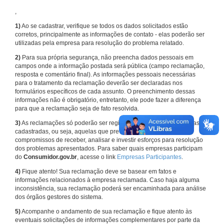
,
1)
Ao se cadastrar, verifique se todos os dados solicitados estão
corretos, principalmente as informações de contato - elas poderão ser
utilizadas pela empresa para resolução do problema relatado.
2)
Para sua própria segurança, não preencha dados pessoais em
campos onde a informação postada será pública (campo reclamação,
resposta e comentário final). As informações pessoais necessárias
para o tratamento da reclamação deverão ser declaradas nos
formulários específicos de cada assunto. O preenchimento dessas
informações não é obrigatório, entretanto, ele pode fazer a diferença
para que a reclamação seja de fato resolvida.
3)
As reclamações só poderão ser registradas em face de empresas
cadastradas, ou seja, aquelas que previamente assumiram
compromissos de receber, analisar e investir esforços para resolução
dos problemas apresentados. Para saber quais empresas participam
do
Consumidor.gov.br
, acesse o link
Empresas Participantes
.
4)
Fique atento! Sua reclamação deve se basear em fatos e
informações relacionados à empresa reclamada. Caso haja alguma
inconsistência, sua reclamação poderá ser encaminhada para análise
dos órgãos gestores do sistema.
5)
Acompanhe o andamento de sua reclamação e fique atento às
eventuais solicitações de informações complementares por parte da