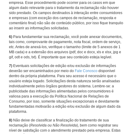
empresa. Esse procedimento pode ocorrer para os casos em que
algum dado relevante para o tratamento da reclamação não houver
sido prestado. Os campos destinados à interação entre consumidores
e empresas (com exceção dos campos de reclamação, resposta e
comentário final) não são de conteúdo público, por isso fique tranquilo
ao inserir as informações solicitadas.
6)
Para fundamentar sua reclamação, você pode anexar documentos,
tais como, comprovante de pagamento, nota fiscal, ordem de serviço,
etc. Antes de anexá-los, verifique o tamanho (limite de 5 anexos de 1
MB cada) e a extensão dos arquivos (pdf, doc e docx, xls e xlsx, jpg e
gif, odt e ods, txt). É importante que seu conteúdo esteja legível.
7)
Eventuais solicitações de edição e/ou exclusão de informações
deverão ser encaminhados por meio do
Fale Conosco
disponível
dentro da própria plataforma. Para seu acesso é necessário que o
usuário esteja logado. Solicitações desta natureza serão analisadas
individualmente pelos órgãos gestores do sistema. Lembre-se: a
publicidade das informações alimentadas pelos consumidores é
valiosa para a execução da Política Nacional de Relações de
Consumo, por isso, somente situações excepcionais e devidamente
fundamentadas motivarão a edição e/ou exclusão de algum dado da
plataforma.
8)
Não deixe de classificar a finalização do tratamento de sua
reclamação (
Resolvida ou Não Resolvida
), bem como registrar seu
nível de satisfação com o atendimento prestado pela empresa. Estas