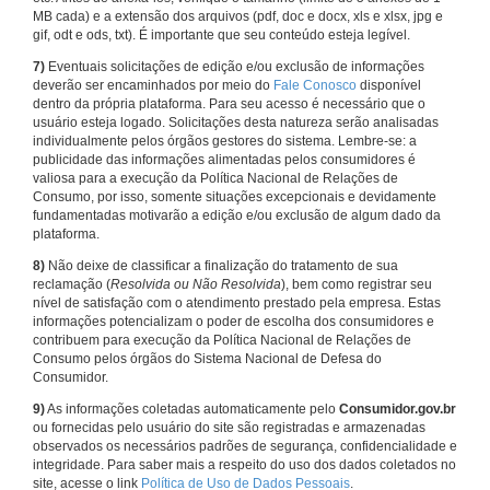
MB cada) e a extensão dos arquivos (pdf, doc e docx, xls e xlsx, jpg e
gif, odt e ods, txt). É importante que seu conteúdo esteja legível.
7)
Eventuais solicitações de edição e/ou exclusão de informações
deverão ser encaminhados por meio do
Fale Conosco
disponível
dentro da própria plataforma. Para seu acesso é necessário que o
usuário esteja logado. Solicitações desta natureza serão analisadas
individualmente pelos órgãos gestores do sistema. Lembre-se: a
publicidade das informações alimentadas pelos consumidores é
valiosa para a execução da Política Nacional de Relações de
Consumo, por isso, somente situações excepcionais e devidamente
fundamentadas motivarão a edição e/ou exclusão de algum dado da
plataforma.
8)
Não deixe de classificar a finalização do tratamento de sua
reclamação (
Resolvida ou Não Resolvida
), bem como registrar seu
nível de satisfação com o atendimento prestado pela empresa. Estas
informações potencializam o poder de escolha dos consumidores e
contribuem para execução da Política Nacional de Relações de
Consumo pelos órgãos do Sistema Nacional de Defesa do
Consumidor.
9)
As informações coletadas automaticamente pelo
Consumidor.gov.br
ou fornecidas pelo usuário do site são registradas e armazenadas
observados os necessários padrões de segurança, confidencialidade e
integridade. Para saber mais a respeito do uso dos dados coletados no
site, acesse o link
Política de Uso de Dados Pessoais
.