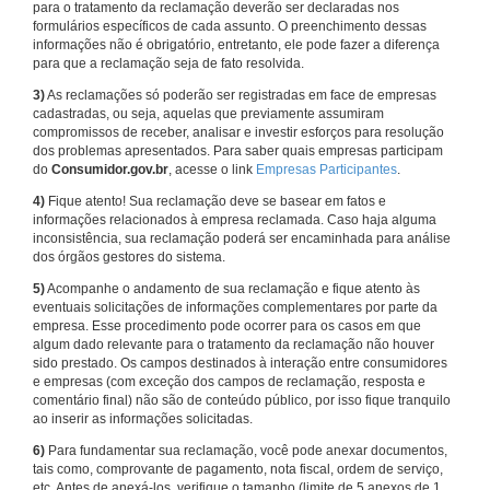
para o tratamento da reclamação deverão ser declaradas nos
formulários específicos de cada assunto. O preenchimento dessas
informações não é obrigatório, entretanto, ele pode fazer a diferença
para que a reclamação seja de fato resolvida.
3)
As reclamações só poderão ser registradas em face de empresas
cadastradas, ou seja, aquelas que previamente assumiram
compromissos de receber, analisar e investir esforços para resolução
dos problemas apresentados. Para saber quais empresas participam
do
Consumidor.gov.br
, acesse o link
Empresas Participantes
.
4)
Fique atento! Sua reclamação deve se basear em fatos e
informações relacionados à empresa reclamada. Caso haja alguma
inconsistência, sua reclamação poderá ser encaminhada para análise
dos órgãos gestores do sistema.
5)
Acompanhe o andamento de sua reclamação e fique atento às
eventuais solicitações de informações complementares por parte da
empresa. Esse procedimento pode ocorrer para os casos em que
algum dado relevante para o tratamento da reclamação não houver
sido prestado. Os campos destinados à interação entre consumidores
e empresas (com exceção dos campos de reclamação, resposta e
comentário final) não são de conteúdo público, por isso fique tranquilo
ao inserir as informações solicitadas.
6)
Para fundamentar sua reclamação, você pode anexar documentos,
tais como, comprovante de pagamento, nota fiscal, ordem de serviço,
etc. Antes de anexá-los, verifique o tamanho (limite de 5 anexos de 1