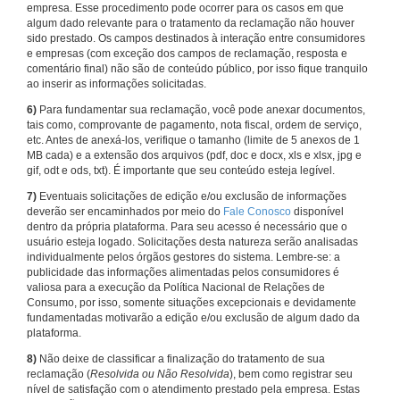
empresa. Esse procedimento pode ocorrer para os casos em que
algum dado relevante para o tratamento da reclamação não houver
sido prestado. Os campos destinados à interação entre consumidores
e empresas (com exceção dos campos de reclamação, resposta e
comentário final) não são de conteúdo público, por isso fique tranquilo
ao inserir as informações solicitadas.
6)
Para fundamentar sua reclamação, você pode anexar documentos,
tais como, comprovante de pagamento, nota fiscal, ordem de serviço,
etc. Antes de anexá-los, verifique o tamanho (limite de 5 anexos de 1
MB cada) e a extensão dos arquivos (pdf, doc e docx, xls e xlsx, jpg e
gif, odt e ods, txt). É importante que seu conteúdo esteja legível.
7)
Eventuais solicitações de edição e/ou exclusão de informações
deverão ser encaminhados por meio do
Fale Conosco
disponível
dentro da própria plataforma. Para seu acesso é necessário que o
usuário esteja logado. Solicitações desta natureza serão analisadas
individualmente pelos órgãos gestores do sistema. Lembre-se: a
publicidade das informações alimentadas pelos consumidores é
valiosa para a execução da Política Nacional de Relações de
Consumo, por isso, somente situações excepcionais e devidamente
fundamentadas motivarão a edição e/ou exclusão de algum dado da
plataforma.
8)
Não deixe de classificar a finalização do tratamento de sua
reclamação (
Resolvida ou Não Resolvida
), bem como registrar seu
nível de satisfação com o atendimento prestado pela empresa. Estas