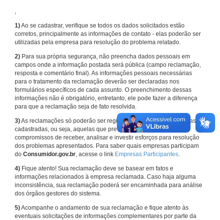
,
1)
Ao se cadastrar, verifique se todos os dados solicitados estão
corretos, principalmente as informações de contato - elas poderão ser
utilizadas pela empresa para resolução do problema relatado.
2)
Para sua própria segurança, não preencha dados pessoais em
campos onde a informação postada será pública (campo reclamação,
resposta e comentário final). As informações pessoais necessárias
para o tratamento da reclamação deverão ser declaradas nos
formulários específicos de cada assunto. O preenchimento dessas
informações não é obrigatório, entretanto, ele pode fazer a diferença
para que a reclamação seja de fato resolvida.
3)
As reclamações só poderão ser registradas em face de empresas
cadastradas, ou seja, aquelas que previamente assumiram
compromissos de receber, analisar e investir esforços para resolução
dos problemas apresentados. Para saber quais empresas participam
do
Consumidor.gov.br
, acesse o link
Empresas Participantes
.
4)
Fique atento! Sua reclamação deve se basear em fatos e
informações relacionados à empresa reclamada. Caso haja alguma
inconsistência, sua reclamação poderá ser encaminhada para análise
dos órgãos gestores do sistema.
5)
Acompanhe o andamento de sua reclamação e fique atento às
eventuais solicitações de informações complementares por parte da