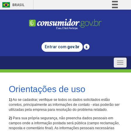
BRASIL
Simplifique!
Comunica BR
Participe
Acesso à informação
Entrar com
gov.br
Legislação
Canais
Toggle
naviga
Orientações de uso
1)
Ao se cadastrar, verifique se todos os dados solicitados estão
corretos, principalmente as informações de contato - elas poderão ser
utilizadas pela empresa para resolução do problema relatado.
2)
Para sua própria segurança, não preencha dados pessoais em
campos onde a informação postada será pública (campo reclamação,
resposta e comentário final). As informações pessoais necessárias