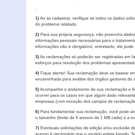
,
1)
Ao se cadastrar, verifique se todos os dados soli
do problema relatado.
2)
Para sua própria segurança, não preencha dados 
informações pessoais necessárias para o tratament
informações não é obrigatório, entretanto, ele pode 
3)
As reclamações só poderão ser registradas em fa
esforços para resolução dos problemas apresentad
4)
Fique atento! Sua reclamação deve se basear em
encaminhada para análise dos órgãos gestores do 
5)
Acompanhe o andamento de sua reclamação e fiqu
ocorrer para os casos em que algum dado relevante
empresas (com exceção dos campos de reclamação, re
6)
Para fundamentar sua reclamação, você pode anex
o tamanho (limite de 5 anexos de 1 MB cada) e a exte
7)
Eventuais solicitações de edição e/ou exclusão
acesso é necessário que o usuário esteja logado. S