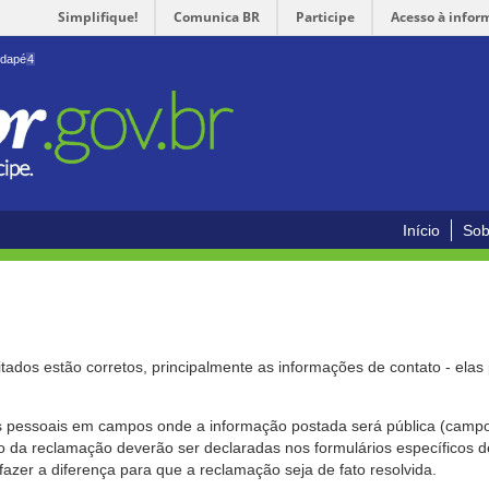
Simplifique!
Comunica BR
Participe
Acesso à infor
odapé
4
Início
Sob
citados estão corretos, principalmente as informações de contato - ela
pessoais em campos onde a informação postada será pública (campo r
o da reclamação deverão ser declaradas nos formulários específicos
fazer a diferença para que a reclamação seja de fato resolvida.