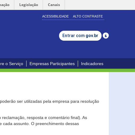
mação
Legislação
Canais
ACESSIBILIDADE
ALTO CONTRASTE
Entrar com
gov.br
re o Serviço
Empresas Participantes
Indicadores
s poderão ser utilizadas pela empresa para resolução
eclamação, resposta e comentário final). As
 de cada assunto. O preenchimento dessas