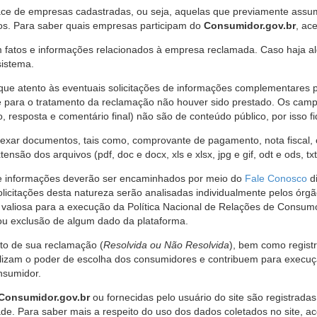
ce de empresas cadastradas, ou seja, aquelas que previamente assumi
os. Para saber quais empresas participam do
Consumidor.gov.br
, ac
 fatos e informações relacionados à empresa reclamada. Caso haja al
sistema.
e atento às eventuais solicitações de informações complementares 
 para o tratamento da reclamação não houver sido prestado. Os camp
sposta e comentário final) não são de conteúdo público, por isso fique
ar documentos, tais como, comprovante de pagamento, nota fiscal, ord
nsão dos arquivos (pdf, doc e docx, xls e xlsx, jpg e gif, odt e ods, tx
 de informações deverão ser encaminhados por meio do
Fale Conosco
di
olicitações desta natureza serão analisadas individualmente pelos órg
valiosa para a execução da Política Nacional de Relações de Consumo
u exclusão de algum dado da plataforma.
nto de sua reclamação (
Resolvida ou Não Resolvida
), bem como regist
alizam o poder de escolha dos consumidores e contribuem para execu
nsumidor.
Consumidor.gov.br
ou fornecidas pelo usuário do site são registrad
de. Para saber mais a respeito do uso dos dados coletados no site, ac