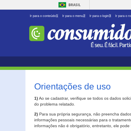
BRASIL
Ir para o conteúdo
1
Ir para o menu
2
Ir para o login
3
Ir para o r
Orientações de uso
1)
Ao se cadastrar, verifique se todos os dados soli
do problema relatado.
2)
Para sua própria segurança, não preencha dados 
informações pessoais necessárias para o tratament
informações não é obrigatório, entretanto, ele pode 