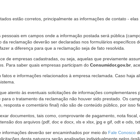
citados estão corretos, principalmente as informações de contato - ela
pessoais em campos onde a informação postada será pública (campo r
o da reclamação deverão ser declaradas nos formulários específicos
fazer a diferença para que a reclamação seja de fato resolvida.
ce de empresas cadastradas, ou seja, aquelas que previamente assumi
os. Para saber quais empresas participam do
Consumidor.gov.br
, ac
 fatos e informações relacionados à empresa reclamada. Caso haja al
sistema.
e atento às eventuais solicitações de informações complementares 
 para o tratamento da reclamação não houver sido prestado. Os camp
sposta e comentário final) não são de conteúdo público, por isso fique
ar documentos, tais como, comprovante de pagamento, nota fiscal, ord
nsão dos arquivos (pdf, doc e docx, xls e xlsx, jpg e gif, odt e ods, tx
 de informações deverão ser encaminhados por meio do
Fale Conosco
di
olicitações desta natureza serão analisadas individualmente pelos órg