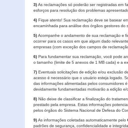
3)
As reclamações só poderão ser registradas em fa
esforços para resolução dos problemas apresentad
4)
Fique atento! Sua reclamação deve se basear em
encaminhada para análise dos órgãos gestores do 
5)
Acompanhe o andamento de sua reclamação e fiqu
ocorrer para os casos em que algum dado relevante
empresas (com exceção dos campos de reclamação, re
6)
Para fundamentar sua reclamação, você pode anex
o tamanho (limite de 5 anexos de 1 MB cada) e a exte
7)
Eventuais solicitações de edição e/ou exclusão
acesso é necessário que o usuário esteja logado. S
das informações alimentadas pelos consumidores é 
devidamente fundamentadas motivarão a edição e/o
8)
Não deixe de classificar a finalização do tratame
prestado pela empresa. Estas informações potenci
pelos órgãos do Sistema Nacional de Defesa do Co
9)
As informações coletadas automaticamente pelo
padrões de segurança, confidencialidade e integrida