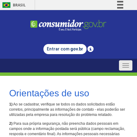
BRASIL
Simplifique!
Comunica BR
Participe
Acesso à informação
Entrar com
gov.br
Legislação
Canais
Toggle
naviga
Orientações de uso
1)
Ao se cadastrar, verifique se todos os dados solicitados estão
corretos, principalmente as informações de contato - elas poderão ser
utilizadas pela empresa para resolução do problema relatado.
2)
Para sua própria segurança, não preencha dados pessoais em
campos onde a informação postada será pública (campo reclamação,
resposta e comentário final). As informações pessoais necessárias