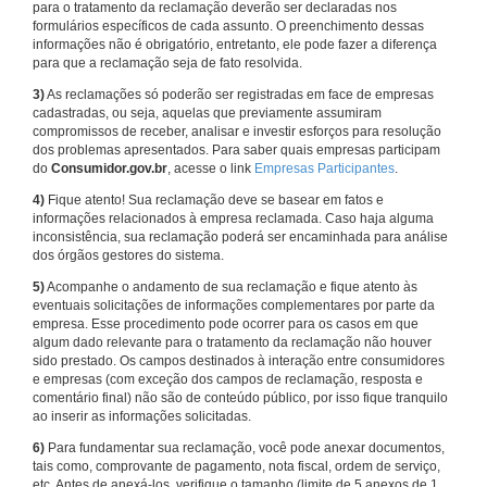
para o tratamento da reclamação deverão ser declaradas nos
formulários específicos de cada assunto. O preenchimento dessas
informações não é obrigatório, entretanto, ele pode fazer a diferença
para que a reclamação seja de fato resolvida.
3)
As reclamações só poderão ser registradas em face de empresas
cadastradas, ou seja, aquelas que previamente assumiram
compromissos de receber, analisar e investir esforços para resolução
dos problemas apresentados. Para saber quais empresas participam
do
Consumidor.gov.br
, acesse o link
Empresas Participantes
.
4)
Fique atento! Sua reclamação deve se basear em fatos e
informações relacionados à empresa reclamada. Caso haja alguma
inconsistência, sua reclamação poderá ser encaminhada para análise
dos órgãos gestores do sistema.
5)
Acompanhe o andamento de sua reclamação e fique atento às
eventuais solicitações de informações complementares por parte da
empresa. Esse procedimento pode ocorrer para os casos em que
algum dado relevante para o tratamento da reclamação não houver
sido prestado. Os campos destinados à interação entre consumidores
e empresas (com exceção dos campos de reclamação, resposta e
comentário final) não são de conteúdo público, por isso fique tranquilo
ao inserir as informações solicitadas.
6)
Para fundamentar sua reclamação, você pode anexar documentos,
tais como, comprovante de pagamento, nota fiscal, ordem de serviço,
etc. Antes de anexá-los, verifique o tamanho (limite de 5 anexos de 1