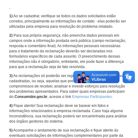
,
1)
Ao se cadastrar, verifique se todos os dados solicitados estão
corretos, principalmente as informações de contato - elas poderão ser
utilizadas pela empresa para resolução do problema relatado.
2)
Para sua própria segurança, não preencha dados pessoais em
campos onde a informação postada será pública (campo reclamação,
resposta e comentário final). As informações pessoais necessárias
para o tratamento da reclamação deverão ser declaradas nos
formulários específicos de cada assunto. O preenchimento dessas
informações não é obrigatório, entretanto, ele pode fazer a diferença
para que a reclamação seja de fato resolvida.
3)
As reclamações só poderão ser registradas em face de empresas
cadastradas, ou seja, aquelas que previamente assumiram
compromissos de receber, analisar e investir esforços para resolução
dos problemas apresentados. Para saber quais empresas participam
do
Consumidor.gov.br
, acesse o link
Empresas Participantes
.
4)
Fique atento! Sua reclamação deve se basear em fatos e
informações relacionados à empresa reclamada. Caso haja alguma
inconsistência, sua reclamação poderá ser encaminhada para análise
dos órgãos gestores do sistema.
5)
Acompanhe o andamento de sua reclamação e fique atento às
eventuais solicitações de informações complementares por parte da