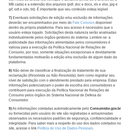
MB cada) e a extensão dos arquivos (pdf, doc e docx, xls e xlsx, jpg e
gif, odt e ods, txt). É importante que seu conteúdo esteja legível.
7)
Eventuais solicitações de edição e/ou exclusão de informações
deverão ser encaminhados por meio do
Fale Conosco
disponível
dentro da própria plataforma. Para seu acesso é necessário que o
usuário esteja logado. Solicitações desta natureza serão analisadas
individualmente pelos órgãos gestores do sistema. Lembre-se: a
publicidade das informações alimentadas pelos consumidores é
valiosa para a execução da Política Nacional de Relações de
Consumo, por isso, somente situações excepcionais e devidamente
fundamentadas motivarão a edição e/ou exclusão de algum dado da
plataforma.
8)
Não deixe de classificar a finalização do tratamento de sua
reclamação (
Resolvida ou Não Resolvida
), bem como registrar seu
nível de satisfação com o atendimento prestado pela empresa. Estas
informações potencializam o poder de escolha dos consumidores e
contribuem para execução da Política Nacional de Relações de
Consumo pelos órgãos do Sistema Nacional de Defesa do
Consumidor.
9)
As informações coletadas automaticamente pelo
Consumidor.gov.br
ou fornecidas pelo usuário do site são registradas e armazenadas
observados os necessários padrões de segurança, confidencialidade e
integridade. Para saber mais a respeito do uso dos dados coletados no
site, acesse o link
Política de Uso de Dados Pessoais
.