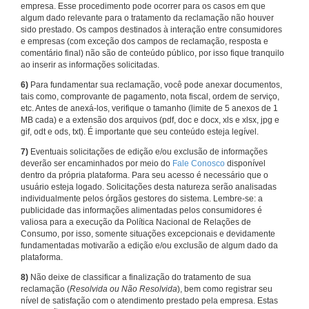
empresa. Esse procedimento pode ocorrer para os casos em que
algum dado relevante para o tratamento da reclamação não houver
sido prestado. Os campos destinados à interação entre consumidores
e empresas (com exceção dos campos de reclamação, resposta e
comentário final) não são de conteúdo público, por isso fique tranquilo
ao inserir as informações solicitadas.
6)
Para fundamentar sua reclamação, você pode anexar documentos,
tais como, comprovante de pagamento, nota fiscal, ordem de serviço,
etc. Antes de anexá-los, verifique o tamanho (limite de 5 anexos de 1
MB cada) e a extensão dos arquivos (pdf, doc e docx, xls e xlsx, jpg e
gif, odt e ods, txt). É importante que seu conteúdo esteja legível.
7)
Eventuais solicitações de edição e/ou exclusão de informações
deverão ser encaminhados por meio do
Fale Conosco
disponível
dentro da própria plataforma. Para seu acesso é necessário que o
usuário esteja logado. Solicitações desta natureza serão analisadas
individualmente pelos órgãos gestores do sistema. Lembre-se: a
publicidade das informações alimentadas pelos consumidores é
valiosa para a execução da Política Nacional de Relações de
Consumo, por isso, somente situações excepcionais e devidamente
fundamentadas motivarão a edição e/ou exclusão de algum dado da
plataforma.
8)
Não deixe de classificar a finalização do tratamento de sua
reclamação (
Resolvida ou Não Resolvida
), bem como registrar seu
nível de satisfação com o atendimento prestado pela empresa. Estas