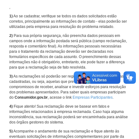
,
1)
Ao se cadastrar, verifique se todos os dados solicitados estão
corretos, principalmente as informações de contato - elas poderão ser
utilizadas pela empresa para resolução do problema relatado.
2)
Para sua própria segurança, não preencha dados pessoais em
campos onde a informação postada será pública (campo reclamação,
resposta e comentário final). As informações pessoais necessárias
para o tratamento da reclamação deverão ser declaradas nos
formulários específicos de cada assunto. O preenchimento dessas
informações não é obrigatório, entretanto, ele pode fazer a diferença
para que a reclamação seja de fato resolvida.
3)
As reclamações só poderão ser registradas em face de empresas
cadastradas, ou seja, aquelas que previamente assumiram
compromissos de receber, analisar e investir esforços para resolução
dos problemas apresentados. Para saber quais empresas participam
do
Consumidor.gov.br
, acesse o link
Empresas Participantes
.
4)
Fique atento! Sua reclamação deve se basear em fatos e
informações relacionados à empresa reclamada. Caso haja alguma
inconsistência, sua reclamação poderá ser encaminhada para análise
dos órgãos gestores do sistema.
5)
Acompanhe o andamento de sua reclamação e fique atento às
eventuais solicitações de informações complementares por parte da