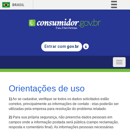
BRASIL
Simplifique!
Comunica BR
Participe
Acesso à informação
Entrar com
gov.br
Legislação
Canais
Toggle
naviga
Orientações de uso
1)
Ao se cadastrar, verifique se todos os dados solicitados estão
corretos, principalmente as informações de contato - elas poderão ser
utilizadas pela empresa para resolução do problema relatado.
2)
Para sua própria segurança, não preencha dados pessoais em
campos onde a informação postada será pública (campo reclamação,
resposta e comentário final). As informações pessoais necessárias