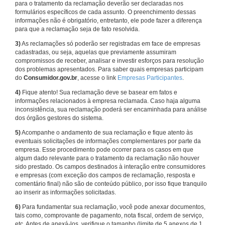
para o tratamento da reclamação deverão ser declaradas nos
formulários específicos de cada assunto. O preenchimento dessas
informações não é obrigatório, entretanto, ele pode fazer a diferença
para que a reclamação seja de fato resolvida.
3)
As reclamações só poderão ser registradas em face de empresas
cadastradas, ou seja, aquelas que previamente assumiram
compromissos de receber, analisar e investir esforços para resolução
dos problemas apresentados. Para saber quais empresas participam
do
Consumidor.gov.br
, acesse o link
Empresas Participantes
.
4)
Fique atento! Sua reclamação deve se basear em fatos e
informações relacionados à empresa reclamada. Caso haja alguma
inconsistência, sua reclamação poderá ser encaminhada para análise
dos órgãos gestores do sistema.
5)
Acompanhe o andamento de sua reclamação e fique atento às
eventuais solicitações de informações complementares por parte da
empresa. Esse procedimento pode ocorrer para os casos em que
algum dado relevante para o tratamento da reclamação não houver
sido prestado. Os campos destinados à interação entre consumidores
e empresas (com exceção dos campos de reclamação, resposta e
comentário final) não são de conteúdo público, por isso fique tranquilo
ao inserir as informações solicitadas.
6)
Para fundamentar sua reclamação, você pode anexar documentos,
tais como, comprovante de pagamento, nota fiscal, ordem de serviço,
etc. Antes de anexá-los, verifique o tamanho (limite de 5 anexos de 1