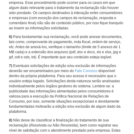
empresa. Esse procedimento pode ocorrer para os casos em que
algum dado relevante para o tratamento da reclamação não houver
sido prestado. Os campos destinados à interação entre consumidores
e empresas (com exceção dos campos de reclamação, resposta e
comentário final) não são de conteúdo público, por isso fique tranquilo
ao inserir as informações solicitadas.
6)
Para fundamentar sua reclamação, você pode anexar documentos,
tais como, comprovante de pagamento, nota fiscal, ordem de serviço,
etc. Antes de anexá-los, verifique o tamanho (limite de 5 anexos de 1
MB cada) e a extensão dos arquivos (pdf, doc e docx, xls e xlsx, jpg e
gif, odt e ods, txt). É importante que seu conteúdo esteja legível.
7)
Eventuais solicitações de edição e/ou exclusão de informações
deverão ser encaminhados por meio do
Fale Conosco
disponível
dentro da própria plataforma. Para seu acesso é necessário que o
usuário esteja logado. Solicitações desta natureza serão analisadas
individualmente pelos órgãos gestores do sistema. Lembre-se: a
publicidade das informações alimentadas pelos consumidores é
valiosa para a execução da Política Nacional de Relações de
Consumo, por isso, somente situações excepcionais e devidamente
fundamentadas motivarão a edição e/ou exclusão de algum dado da
plataforma.
8)
Não deixe de classificar a finalização do tratamento de sua
reclamação (
Resolvida ou Não Resolvida
), bem como registrar seu
nível de satisfação com o atendimento prestado pela empresa. Estas