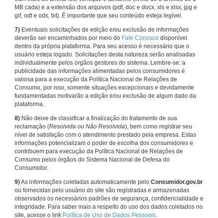
MB cada) e a extensão dos arquivos (pdf, doc e docx, xls e xlsx, jpg e
gif, odt e ods, txt). É importante que seu conteúdo esteja legível.
7)
Eventuais solicitações de edição e/ou exclusão de informações
deverão ser encaminhados por meio do
Fale Conosco
disponível
dentro da própria plataforma. Para seu acesso é necessário que o
usuário esteja logado. Solicitações desta natureza serão analisadas
individualmente pelos órgãos gestores do sistema. Lembre-se: a
publicidade das informações alimentadas pelos consumidores é
valiosa para a execução da Política Nacional de Relações de
Consumo, por isso, somente situações excepcionais e devidamente
fundamentadas motivarão a edição e/ou exclusão de algum dado da
plataforma.
8)
Não deixe de classificar a finalização do tratamento de sua
reclamação (
Resolvida ou Não Resolvida
), bem como registrar seu
nível de satisfação com o atendimento prestado pela empresa. Estas
informações potencializam o poder de escolha dos consumidores e
contribuem para execução da Política Nacional de Relações de
Consumo pelos órgãos do Sistema Nacional de Defesa do
Consumidor.
9)
As informações coletadas automaticamente pelo
Consumidor.gov.br
ou fornecidas pelo usuário do site são registradas e armazenadas
observados os necessários padrões de segurança, confidencialidade e
integridade. Para saber mais a respeito do uso dos dados coletados no
site, acesse o link
Política de Uso de Dados Pessoais
.