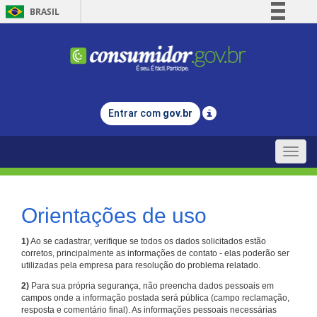
BRASIL
Simplifique!
Comunica BR
Participe
Acesso à informação
Entrar com
gov.br
Legislação
Canais
Toggle
naviga
Orientações de uso
1)
Ao se cadastrar, verifique se todos os dados solicitados estão
corretos, principalmente as informações de contato - elas poderão ser
utilizadas pela empresa para resolução do problema relatado.
2)
Para sua própria segurança, não preencha dados pessoais em
campos onde a informação postada será pública (campo reclamação,
resposta e comentário final). As informações pessoais necessárias