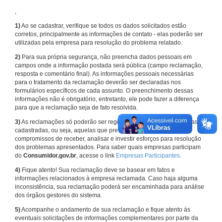
,
1)
Ao se cadastrar, verifique se todos os dados solicitados estão
corretos, principalmente as informações de contato - elas poderão ser
utilizadas pela empresa para resolução do problema relatado.
2)
Para sua própria segurança, não preencha dados pessoais em
campos onde a informação postada será pública (campo reclamação,
resposta e comentário final). As informações pessoais necessárias
para o tratamento da reclamação deverão ser declaradas nos
formulários específicos de cada assunto. O preenchimento dessas
informações não é obrigatório, entretanto, ele pode fazer a diferença
para que a reclamação seja de fato resolvida.
3)
As reclamações só poderão ser registradas em face de empresas
cadastradas, ou seja, aquelas que previamente assumiram
compromissos de receber, analisar e investir esforços para resolução
dos problemas apresentados. Para saber quais empresas participam
do
Consumidor.gov.br
, acesse o link
Empresas Participantes
.
4)
Fique atento! Sua reclamação deve se basear em fatos e
informações relacionados à empresa reclamada. Caso haja alguma
inconsistência, sua reclamação poderá ser encaminhada para análise
dos órgãos gestores do sistema.
5)
Acompanhe o andamento de sua reclamação e fique atento às
eventuais solicitações de informações complementares por parte da