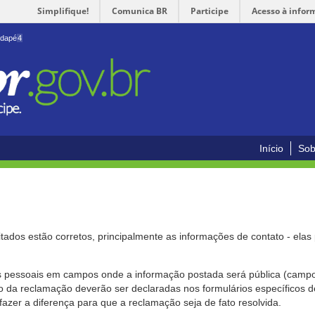
Simplifique!
Comunica BR
Participe
Acesso à infor
odapé
4
Início
Sob
citados estão corretos, principalmente as informações de contato - ela
pessoais em campos onde a informação postada será pública (campo r
o da reclamação deverão ser declaradas nos formulários específicos
fazer a diferença para que a reclamação seja de fato resolvida.