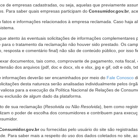
ce de empresas cadastradas, ou seja, aquelas que previamente assumi
os. Para saber quais empresas participam do
Consumidor.gov.br
, ac
 fatos e informações relacionados à empresa reclamada. Caso haja al
sistema.
e atento às eventuais solicitações de informações complementares 
 para o tratamento da reclamação não houver sido prestado. Os camp
sposta e comentário final) não são de conteúdo público, por isso fique
ar documentos, tais como, comprovante de pagamento, nota fiscal, ord
nsão dos arquivos (pdf, doc e docx, xls e xlsx, jpg e gif, odt e ods, tx
 de informações deverão ser encaminhados por meio do
Fale Conosco
di
olicitações desta natureza serão analisadas individualmente pelos órg
valiosa para a execução da Política Nacional de Relações de Consumo
u exclusão de algum dado da plataforma.
nto de sua reclamação (
Resolvida ou Não Resolvida
), bem como regist
alizam o poder de escolha dos consumidores e contribuem para execu
nsumidor.
Consumidor.gov.br
ou fornecidas pelo usuário do site são registrad
de. Para saber mais a respeito do uso dos dados coletados no site, ac