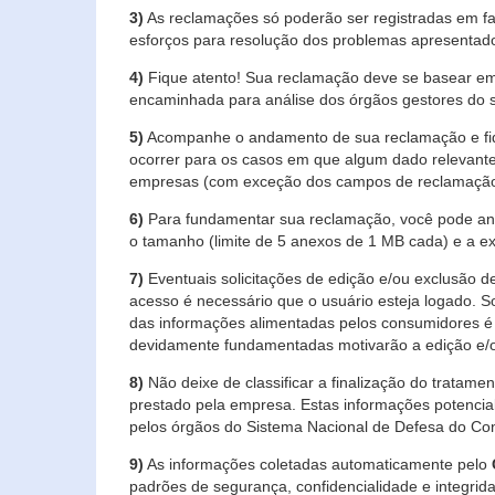
3)
As reclamações só poderão ser registradas em fa
esforços para resolução dos problemas apresentad
4)
Fique atento! Sua reclamação deve se basear em
encaminhada para análise dos órgãos gestores do 
5)
Acompanhe o andamento de sua reclamação e fiqu
ocorrer para os casos em que algum dado relevante
empresas (com exceção dos campos de reclamação, re
6)
Para fundamentar sua reclamação, você pode anex
o tamanho (limite de 5 anexos de 1 MB cada) e a exte
7)
Eventuais solicitações de edição e/ou exclusão
acesso é necessário que o usuário esteja logado. S
das informações alimentadas pelos consumidores é 
devidamente fundamentadas motivarão a edição e/o
8)
Não deixe de classificar a finalização do tratame
prestado pela empresa. Estas informações potenci
pelos órgãos do Sistema Nacional de Defesa do Co
9)
As informações coletadas automaticamente pelo
padrões de segurança, confidencialidade e integrida