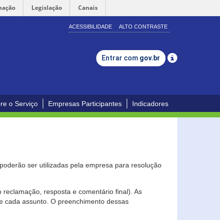
mação
Legislação
Canais
ACESSIBILIDADE
ALTO CONTRASTE
Entrar com
gov.br
re o Serviço
Empresas Participantes
Indicadores
s poderão ser utilizadas pela empresa para resolução
eclamação, resposta e comentário final). As
 de cada assunto. O preenchimento dessas