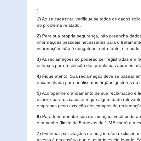
,
1)
Ao se cadastrar, verifique se todos os dados soli
do problema relatado.
2)
Para sua própria segurança, não preencha dados 
informações pessoais necessárias para o tratament
informações não é obrigatório, entretanto, ele pode 
3)
As reclamações só poderão ser registradas em fa
esforços para resolução dos problemas apresentad
4)
Fique atento! Sua reclamação deve se basear em
encaminhada para análise dos órgãos gestores do 
5)
Acompanhe o andamento de sua reclamação e fiqu
ocorrer para os casos em que algum dado relevante
empresas (com exceção dos campos de reclamação, re
6)
Para fundamentar sua reclamação, você pode anex
o tamanho (limite de 5 anexos de 1 MB cada) e a exte
7)
Eventuais solicitações de edição e/ou exclusão
acesso é necessário que o usuário esteja logado. S