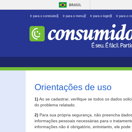
BRASIL
Ir para o conteúdo
1
Ir para o menu
2
Ir para o login
3
Ir para o r
Orientações de uso
1)
Ao se cadastrar, verifique se todos os dados soli
do problema relatado.
2)
Para sua própria segurança, não preencha dados 
informações pessoais necessárias para o tratament
informações não é obrigatório, entretanto, ele pode 