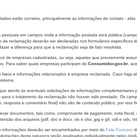
citados estão corretos, principalmente as informações de contato - ela
pessoais em campos onde a informação postada será pública (campo r
o da reclamação deverão ser declaradas nos formulários específicos
fazer a diferença para que a reclamação seja de fato resolvida.
ce de empresas cadastradas, ou seja, aquelas que previamente assumi
os. Para saber quais empresas participam do
Consumidor.gov.br
, ac
 fatos e informações relacionados à empresa reclamada. Caso haja al
sistema.
e atento às eventuais solicitações de informações complementares 
 para o tratamento da reclamação não houver sido prestado. Os camp
sposta e comentário final) não são de conteúdo público, por isso fique
ar documentos, tais como, comprovante de pagamento, nota fiscal, ord
nsão dos arquivos (pdf, doc e docx, xls e xlsx, jpg e gif, odt e ods, tx
 de informações deverão ser encaminhados por meio do
Fale Conosco
di
olicitações desta natureza serão analisadas individualmente pelos órg