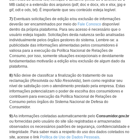
MB cada) e a extensão dos arquivos (pdf, doc e docx, xls e xlsx, jpg e
gif, odt e ods, txt). É importante que seu conteúdo esteja legível.
7)
Eventuais solicitações de edição e/ou exclusão de informações
deverão ser encaminhados por meio do
Fale Conosco
disponível
dentro da própria plataforma. Para seu acesso é necessário que o
usuário esteja logado. Solicitações desta natureza serão analisadas
individualmente pelos órgãos gestores do sistema. Lembre-se: a
publicidade das informações alimentadas pelos consumidores é
valiosa para a execução da Política Nacional de Relações de
Consumo, por isso, somente situações excepcionais e devidamente
fundamentadas motivarão a edição e/ou exclusão de algum dado da
plataforma.
8)
Não deixe de classificar a finalização do tratamento de sua
reclamação (
Resolvida ou Não Resolvida
), bem como registrar seu
nível de satisfação com o atendimento prestado pela empresa. Estas
informações potencializam o poder de escolha dos consumidores e
contribuem para execução da Política Nacional de Relações de
Consumo pelos órgãos do Sistema Nacional de Defesa do
Consumidor.
9)
As informações coletadas automaticamente pelo
Consumidor.gov.br
ou fornecidas pelo usuário do site são registradas e armazenadas
observados os necessários padrões de segurança, confidencialidade e
integridade. Para saber mais a respeito do uso dos dados coletados no
site, acesse o link
Política de Uso de Dados Pessoais
.