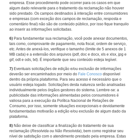
empresa. Esse procedimento pode ocorrer para os casos em que
algum dado relevante para o tratamento da reclamação não houver
sido prestado. Os campos destinados à interação entre consumidores
e empresas (com exceção dos campos de reclamação, resposta e
comentário final) não são de conteúdo público, por isso fique tranquilo
ao inserir as informações solicitadas.
6)
Para fundamentar sua reclamação, você pode anexar documentos,
tais como, comprovante de pagamento, nota fiscal, ordem de serviço,
etc. Antes de anexá-los, verifique o tamanho (limite de 5 anexos de 1
MB cada) e a extensão dos arquivos (pdf, doc e docx, xls e xlsx, jpg e
gif, odt e ods, txt). É importante que seu conteúdo esteja legível.
7)
Eventuais solicitações de edição e/ou exclusão de informações
deverão ser encaminhados por meio do
Fale Conosco
disponível
dentro da própria plataforma. Para seu acesso é necessário que o
usuário esteja logado. Solicitações desta natureza serão analisadas
individualmente pelos órgãos gestores do sistema. Lembre-se: a
publicidade das informações alimentadas pelos consumidores é
valiosa para a execução da Política Nacional de Relações de
Consumo, por isso, somente situações excepcionais e devidamente
fundamentadas motivarão a edição e/ou exclusão de algum dado da
plataforma.
8)
Não deixe de classificar a finalização do tratamento de sua
reclamação (
Resolvida ou Não Resolvida
), bem como registrar seu
nível de satisfação com o atendimento prestado pela empresa. Estas