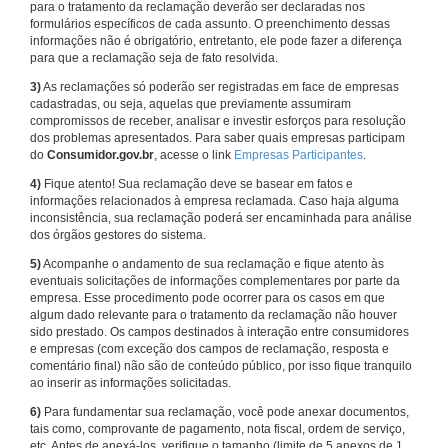
para o tratamento da reclamação deverão ser declaradas nos
formulários específicos de cada assunto. O preenchimento dessas
informações não é obrigatório, entretanto, ele pode fazer a diferença
para que a reclamação seja de fato resolvida.
3)
As reclamações só poderão ser registradas em face de empresas
cadastradas, ou seja, aquelas que previamente assumiram
compromissos de receber, analisar e investir esforços para resolução
dos problemas apresentados. Para saber quais empresas participam
do
Consumidor.gov.br
, acesse o link
Empresas Participantes
.
4)
Fique atento! Sua reclamação deve se basear em fatos e
informações relacionados à empresa reclamada. Caso haja alguma
inconsistência, sua reclamação poderá ser encaminhada para análise
dos órgãos gestores do sistema.
5)
Acompanhe o andamento de sua reclamação e fique atento às
eventuais solicitações de informações complementares por parte da
empresa. Esse procedimento pode ocorrer para os casos em que
algum dado relevante para o tratamento da reclamação não houver
sido prestado. Os campos destinados à interação entre consumidores
e empresas (com exceção dos campos de reclamação, resposta e
comentário final) não são de conteúdo público, por isso fique tranquilo
ao inserir as informações solicitadas.
6)
Para fundamentar sua reclamação, você pode anexar documentos,
tais como, comprovante de pagamento, nota fiscal, ordem de serviço,
etc. Antes de anexá-los, verifique o tamanho (limite de 5 anexos de 1