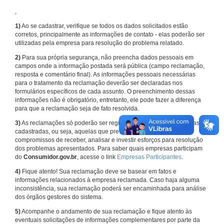
,
1)
Ao se cadastrar, verifique se todos os dados solicitados estão
corretos, principalmente as informações de contato - elas poderão ser
utilizadas pela empresa para resolução do problema relatado.
2)
Para sua própria segurança, não preencha dados pessoais em
campos onde a informação postada será pública (campo reclamação,
resposta e comentário final). As informações pessoais necessárias
para o tratamento da reclamação deverão ser declaradas nos
formulários específicos de cada assunto. O preenchimento dessas
informações não é obrigatório, entretanto, ele pode fazer a diferença
para que a reclamação seja de fato resolvida.
3)
As reclamações só poderão ser registradas em face de empresas
cadastradas, ou seja, aquelas que previamente assumiram
compromissos de receber, analisar e investir esforços para resolução
dos problemas apresentados. Para saber quais empresas participam
do
Consumidor.gov.br
, acesse o link
Empresas Participantes
.
4)
Fique atento! Sua reclamação deve se basear em fatos e
informações relacionados à empresa reclamada. Caso haja alguma
inconsistência, sua reclamação poderá ser encaminhada para análise
dos órgãos gestores do sistema.
5)
Acompanhe o andamento de sua reclamação e fique atento às
eventuais solicitações de informações complementares por parte da