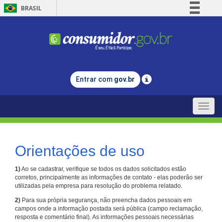
BRASIL
Simplifique!
Comunica BR
Participe
Acesso à informação
Entrar com
gov.br
Legislação
Canais
Toggle
naviga
Orientações de uso
1)
Ao se cadastrar, verifique se todos os dados solicitados estão
corretos, principalmente as informações de contato - elas poderão ser
utilizadas pela empresa para resolução do problema relatado.
2)
Para sua própria segurança, não preencha dados pessoais em
campos onde a informação postada será pública (campo reclamação,
resposta e comentário final). As informações pessoais necessárias