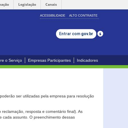
mação
Legislação
Canais
ACESSIBILIDADE
ALTO CONTRASTE
Entrar com
gov.br
re o Serviço
Empresas Participantes
Indicadores
s poderão ser utilizadas pela empresa para resolução
eclamação, resposta e comentário final). As
 de cada assunto. O preenchimento dessas