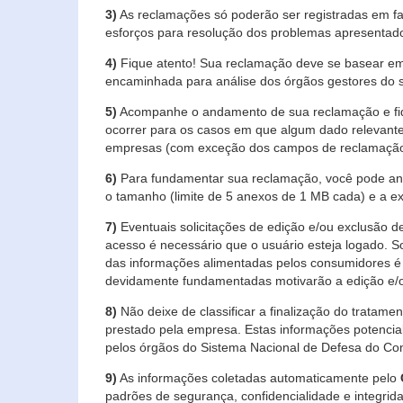
3)
As reclamações só poderão ser registradas em fa
esforços para resolução dos problemas apresentad
4)
Fique atento! Sua reclamação deve se basear em
encaminhada para análise dos órgãos gestores do 
5)
Acompanhe o andamento de sua reclamação e fiqu
ocorrer para os casos em que algum dado relevante
empresas (com exceção dos campos de reclamação, re
6)
Para fundamentar sua reclamação, você pode anex
o tamanho (limite de 5 anexos de 1 MB cada) e a exte
7)
Eventuais solicitações de edição e/ou exclusão
acesso é necessário que o usuário esteja logado. S
das informações alimentadas pelos consumidores é 
devidamente fundamentadas motivarão a edição e/o
8)
Não deixe de classificar a finalização do tratame
prestado pela empresa. Estas informações potenci
pelos órgãos do Sistema Nacional de Defesa do Co
9)
As informações coletadas automaticamente pelo
padrões de segurança, confidencialidade e integrida