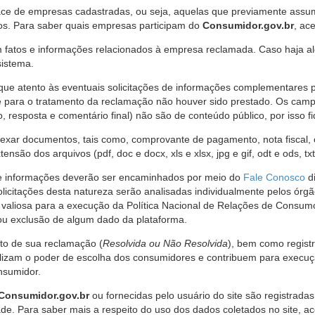
ce de empresas cadastradas, ou seja, aquelas que previamente assumi
os. Para saber quais empresas participam do
Consumidor.gov.br
, ac
 fatos e informações relacionados à empresa reclamada. Caso haja al
sistema.
e atento às eventuais solicitações de informações complementares 
 para o tratamento da reclamação não houver sido prestado. Os camp
sposta e comentário final) não são de conteúdo público, por isso fique
ar documentos, tais como, comprovante de pagamento, nota fiscal, ord
nsão dos arquivos (pdf, doc e docx, xls e xlsx, jpg e gif, odt e ods, tx
 de informações deverão ser encaminhados por meio do
Fale Conosco
di
olicitações desta natureza serão analisadas individualmente pelos órg
valiosa para a execução da Política Nacional de Relações de Consumo
u exclusão de algum dado da plataforma.
nto de sua reclamação (
Resolvida ou Não Resolvida
), bem como regist
alizam o poder de escolha dos consumidores e contribuem para execu
nsumidor.
Consumidor.gov.br
ou fornecidas pelo usuário do site são registrad
de. Para saber mais a respeito do uso dos dados coletados no site, ac