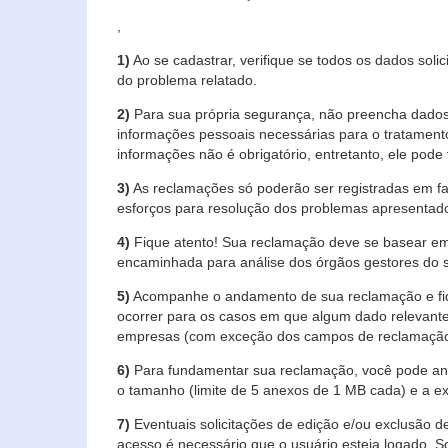
,
1)
Ao se cadastrar, verifique se todos os dados soli
do problema relatado.
2)
Para sua própria segurança, não preencha dados 
informações pessoais necessárias para o tratament
informações não é obrigatório, entretanto, ele pode 
3)
As reclamações só poderão ser registradas em fa
esforços para resolução dos problemas apresentad
4)
Fique atento! Sua reclamação deve se basear em
encaminhada para análise dos órgãos gestores do 
5)
Acompanhe o andamento de sua reclamação e fiqu
ocorrer para os casos em que algum dado relevante
empresas (com exceção dos campos de reclamação, re
6)
Para fundamentar sua reclamação, você pode anex
o tamanho (limite de 5 anexos de 1 MB cada) e a exte
7)
Eventuais solicitações de edição e/ou exclusão
acesso é necessário que o usuário esteja logado. S