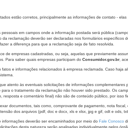
citados estão corretos, principalmente as informações de contato - ela
pessoais em campos onde a informação postada será pública (campo r
o da reclamação deverão ser declaradas nos formulários específicos
fazer a diferença para que a reclamação seja de fato resolvida.
ce de empresas cadastradas, ou seja, aquelas que previamente assumi
os. Para saber quais empresas participam do
Consumidor.gov.br
, ac
 fatos e informações relacionados à empresa reclamada. Caso haja al
sistema.
e atento às eventuais solicitações de informações complementares 
 para o tratamento da reclamação não houver sido prestado. Os camp
sposta e comentário final) não são de conteúdo público, por isso fique
ar documentos, tais como, comprovante de pagamento, nota fiscal, ord
nsão dos arquivos (pdf, doc e docx, xls e xlsx, jpg e gif, odt e ods, tx
 de informações deverão ser encaminhados por meio do
Fale Conosco
di
olicitações desta natureza serão analisadas individualmente pelos órg