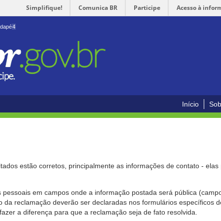
Simplifique!
Comunica BR
Participe
Acesso à infor
odapé
4
Início
Sob
citados estão corretos, principalmente as informações de contato - ela
pessoais em campos onde a informação postada será pública (campo r
o da reclamação deverão ser declaradas nos formulários específicos
fazer a diferença para que a reclamação seja de fato resolvida.