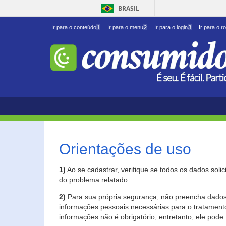
BRASIL
Ir para o conteúdo
1
Ir para o menu
2
Ir para o login
3
Ir para o r
Orientações de uso
1)
Ao se cadastrar, verifique se todos os dados soli
do problema relatado.
2)
Para sua própria segurança, não preencha dados 
informações pessoais necessárias para o tratament
informações não é obrigatório, entretanto, ele pode 