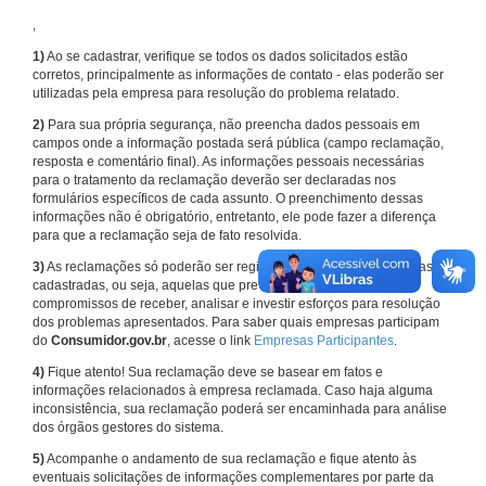
,
1)
Ao se cadastrar, verifique se todos os dados solicitados estão
corretos, principalmente as informações de contato - elas poderão ser
utilizadas pela empresa para resolução do problema relatado.
2)
Para sua própria segurança, não preencha dados pessoais em
campos onde a informação postada será pública (campo reclamação,
resposta e comentário final). As informações pessoais necessárias
para o tratamento da reclamação deverão ser declaradas nos
formulários específicos de cada assunto. O preenchimento dessas
informações não é obrigatório, entretanto, ele pode fazer a diferença
para que a reclamação seja de fato resolvida.
3)
As reclamações só poderão ser registradas em face de empresas
cadastradas, ou seja, aquelas que previamente assumiram
compromissos de receber, analisar e investir esforços para resolução
dos problemas apresentados. Para saber quais empresas participam
do
Consumidor.gov.br
, acesse o link
Empresas Participantes
.
4)
Fique atento! Sua reclamação deve se basear em fatos e
informações relacionados à empresa reclamada. Caso haja alguma
inconsistência, sua reclamação poderá ser encaminhada para análise
dos órgãos gestores do sistema.
5)
Acompanhe o andamento de sua reclamação e fique atento às
eventuais solicitações de informações complementares por parte da