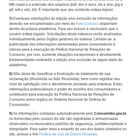
MB cada) e a extensão dos arquivos (pdf, doc e docx, xls e xlsx, jpg e
gif, odt e ods, txt). É importante que seu conteúdo esteja legível.
7)
Eventuais solicitações de edição e/ou exclusão de informações
deverão ser encaminhados por meio do
Fale Conosco
disponível
dentro da própria plataforma. Para seu acesso é necessário que o
usuário esteja logado. Solicitações desta natureza serão analisadas
individualmente pelos órgãos gestores do sistema. Lembre-se: a
publicidade das informações alimentadas pelos consumidores é
valiosa para a execução da Política Nacional de Relações de
Consumo, por isso, somente situações excepcionais e devidamente
fundamentadas motivarão a edição e/ou exclusão de algum dado da
plataforma.
8)
Não deixe de classificar a finalização do tratamento de sua
reclamação (
Resolvida ou Não Resolvida
), bem como registrar seu
nível de satisfação com o atendimento prestado pela empresa. Estas
informações potencializam o poder de escolha dos consumidores e
contribuem para execução da Política Nacional de Relações de
Consumo pelos órgãos do Sistema Nacional de Defesa do
Consumidor.
9)
As informações coletadas automaticamente pelo
Consumidor.gov.br
ou fornecidas pelo usuário do site são registradas e armazenadas
observados os necessários padrões de segurança, confidencialidade e
integridade. Para saber mais a respeito do uso dos dados coletados no
site, acesse o link
Política de Uso de Dados Pessoais
.