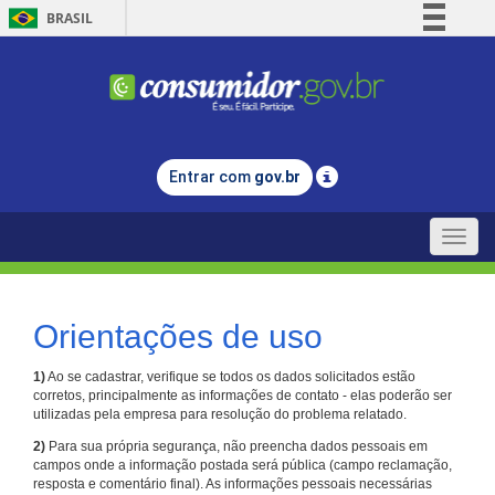
BRASIL
Simplifique!
Comunica BR
Participe
Acesso à informação
Entrar com
gov.br
Legislação
Canais
Toggle
naviga
Orientações de uso
1)
Ao se cadastrar, verifique se todos os dados solicitados estão
corretos, principalmente as informações de contato - elas poderão ser
utilizadas pela empresa para resolução do problema relatado.
2)
Para sua própria segurança, não preencha dados pessoais em
campos onde a informação postada será pública (campo reclamação,
resposta e comentário final). As informações pessoais necessárias