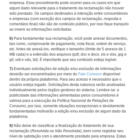
empresa. Esse procedimento pode ocorrer para os casos em que
algum dado relevante para o tratamento da reclamação não houver
sido prestado. Os campos destinados à interação entre consumidores
e empresas (com exceção dos campos de reclamação, resposta e
comentário final) não são de conteúdo público, por isso fique tranquilo
ao inserir as informações solicitadas.
6)
Para fundamentar sua reclamação, você pode anexar documentos,
tais como, comprovante de pagamento, nota fiscal, ordem de serviço,
etc. Antes de anexá-los, verifique o tamanho (limite de 5 anexos de 1
MB cada) e a extensão dos arquivos (pdf, doc e docx, xls e xlsx, jpg e
gif, odt e ods, txt). É importante que seu conteúdo esteja legível.
7)
Eventuais solicitações de edição e/ou exclusão de informações
deverão ser encaminhados por meio do
Fale Conosco
disponível
dentro da própria plataforma. Para seu acesso é necessário que o
usuário esteja logado. Solicitações desta natureza serão analisadas
individualmente pelos órgãos gestores do sistema. Lembre-se: a
publicidade das informações alimentadas pelos consumidores é
valiosa para a execução da Política Nacional de Relações de
Consumo, por isso, somente situações excepcionais e devidamente
fundamentadas motivarão a edição e/ou exclusão de algum dado da
plataforma.
8)
Não deixe de classificar a finalização do tratamento de sua
reclamação (
Resolvida ou Não Resolvida
), bem como registrar seu
nível de satisfação com o atendimento prestado pela empresa. Estas