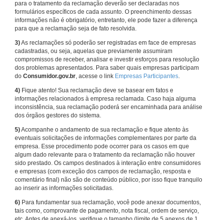
para o tratamento da reclamação deverão ser declaradas nos
formulários específicos de cada assunto. O preenchimento dessas
informações não é obrigatório, entretanto, ele pode fazer a diferença
para que a reclamação seja de fato resolvida.
3)
As reclamações só poderão ser registradas em face de empresas
cadastradas, ou seja, aquelas que previamente assumiram
compromissos de receber, analisar e investir esforços para resolução
dos problemas apresentados. Para saber quais empresas participam
do
Consumidor.gov.br
, acesse o link
Empresas Participantes
.
4)
Fique atento! Sua reclamação deve se basear em fatos e
informações relacionados à empresa reclamada. Caso haja alguma
inconsistência, sua reclamação poderá ser encaminhada para análise
dos órgãos gestores do sistema.
5)
Acompanhe o andamento de sua reclamação e fique atento às
eventuais solicitações de informações complementares por parte da
empresa. Esse procedimento pode ocorrer para os casos em que
algum dado relevante para o tratamento da reclamação não houver
sido prestado. Os campos destinados à interação entre consumidores
e empresas (com exceção dos campos de reclamação, resposta e
comentário final) não são de conteúdo público, por isso fique tranquilo
ao inserir as informações solicitadas.
6)
Para fundamentar sua reclamação, você pode anexar documentos,
tais como, comprovante de pagamento, nota fiscal, ordem de serviço,
etc. Antes de anexá-los, verifique o tamanho (limite de 5 anexos de 1