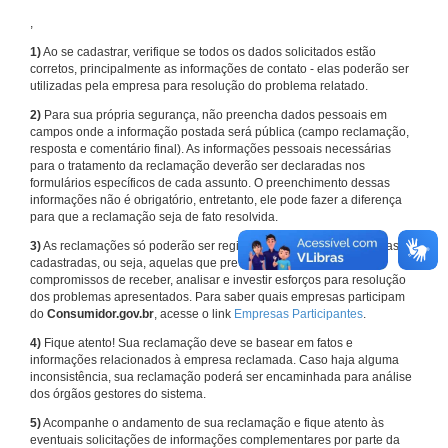
,
1)
Ao se cadastrar, verifique se todos os dados solicitados estão
corretos, principalmente as informações de contato - elas poderão ser
utilizadas pela empresa para resolução do problema relatado.
2)
Para sua própria segurança, não preencha dados pessoais em
campos onde a informação postada será pública (campo reclamação,
resposta e comentário final). As informações pessoais necessárias
para o tratamento da reclamação deverão ser declaradas nos
formulários específicos de cada assunto. O preenchimento dessas
informações não é obrigatório, entretanto, ele pode fazer a diferença
para que a reclamação seja de fato resolvida.
3)
As reclamações só poderão ser registradas em face de empresas
cadastradas, ou seja, aquelas que previamente assumiram
compromissos de receber, analisar e investir esforços para resolução
dos problemas apresentados. Para saber quais empresas participam
do
Consumidor.gov.br
, acesse o link
Empresas Participantes
.
4)
Fique atento! Sua reclamação deve se basear em fatos e
informações relacionados à empresa reclamada. Caso haja alguma
inconsistência, sua reclamação poderá ser encaminhada para análise
dos órgãos gestores do sistema.
5)
Acompanhe o andamento de sua reclamação e fique atento às
eventuais solicitações de informações complementares por parte da