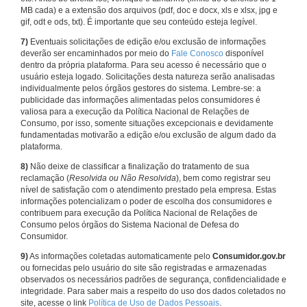
MB cada) e a extensão dos arquivos (pdf, doc e docx, xls e xlsx, jpg e
gif, odt e ods, txt). É importante que seu conteúdo esteja legível.
7)
Eventuais solicitações de edição e/ou exclusão de informações
deverão ser encaminhados por meio do
Fale Conosco
disponível
dentro da própria plataforma. Para seu acesso é necessário que o
usuário esteja logado. Solicitações desta natureza serão analisadas
individualmente pelos órgãos gestores do sistema. Lembre-se: a
publicidade das informações alimentadas pelos consumidores é
valiosa para a execução da Política Nacional de Relações de
Consumo, por isso, somente situações excepcionais e devidamente
fundamentadas motivarão a edição e/ou exclusão de algum dado da
plataforma.
8)
Não deixe de classificar a finalização do tratamento de sua
reclamação (
Resolvida ou Não Resolvida
), bem como registrar seu
nível de satisfação com o atendimento prestado pela empresa. Estas
informações potencializam o poder de escolha dos consumidores e
contribuem para execução da Política Nacional de Relações de
Consumo pelos órgãos do Sistema Nacional de Defesa do
Consumidor.
9)
As informações coletadas automaticamente pelo
Consumidor.gov.br
ou fornecidas pelo usuário do site são registradas e armazenadas
observados os necessários padrões de segurança, confidencialidade e
integridade. Para saber mais a respeito do uso dos dados coletados no
site, acesse o link
Política de Uso de Dados Pessoais
.