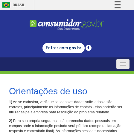
BRASIL
Simplifique!
Comunica BR
Participe
Acesso à informação
Entrar com
gov.br
Legislação
Canais
Toggle
naviga
Orientações de uso
1)
Ao se cadastrar, verifique se todos os dados solicitados estão
corretos, principalmente as informações de contato - elas poderão ser
utilizadas pela empresa para resolução do problema relatado.
2)
Para sua própria segurança, não preencha dados pessoais em
campos onde a informação postada será pública (campo reclamação,
resposta e comentário final). As informações pessoais necessárias