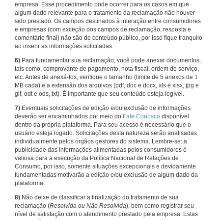
empresa. Esse procedimento pode ocorrer para os casos em que
algum dado relevante para o tratamento da reclamação não houver
sido prestado. Os campos destinados à interação entre consumidores
e empresas (com exceção dos campos de reclamação, resposta e
comentário final) não são de conteúdo público, por isso fique tranquilo
ao inserir as informações solicitadas.
6)
Para fundamentar sua reclamação, você pode anexar documentos,
tais como, comprovante de pagamento, nota fiscal, ordem de serviço,
etc. Antes de anexá-los, verifique o tamanho (limite de 5 anexos de 1
MB cada) e a extensão dos arquivos (pdf, doc e docx, xls e xlsx, jpg e
gif, odt e ods, txt). É importante que seu conteúdo esteja legível.
7)
Eventuais solicitações de edição e/ou exclusão de informações
deverão ser encaminhados por meio do
Fale Conosco
disponível
dentro da própria plataforma. Para seu acesso é necessário que o
usuário esteja logado. Solicitações desta natureza serão analisadas
individualmente pelos órgãos gestores do sistema. Lembre-se: a
publicidade das informações alimentadas pelos consumidores é
valiosa para a execução da Política Nacional de Relações de
Consumo, por isso, somente situações excepcionais e devidamente
fundamentadas motivarão a edição e/ou exclusão de algum dado da
plataforma.
8)
Não deixe de classificar a finalização do tratamento de sua
reclamação (
Resolvida ou Não Resolvida
), bem como registrar seu
nível de satisfação com o atendimento prestado pela empresa. Estas