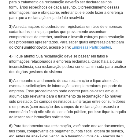
para o tratamento da reclamação deverão ser declaradas nos
formulários específicos de cada assunto. O preenchimento dessas
informações não é obrigatório, entretanto, ele pode fazer a diferença
para que a reclamação seja de fato resolvida.
3)
As reclamações só poderão ser registradas em face de empresas
cadastradas, ou seja, aquelas que previamente assumiram
compromissos de receber, analisar e investir esforços para resolução
dos problemas apresentados. Para saber quais empresas participam
do
Consumidor.gov.br
, acesse o link
Empresas Participantes
.
4)
Fique atento! Sua reclamação deve se basear em fatos e
informações relacionados à empresa reclamada. Caso haja alguma
inconsistência, sua reclamação poderá ser encaminhada para análise
dos órgãos gestores do sistema.
5)
Acompanhe o andamento de sua reclamação e fique atento às
eventuais solicitações de informações complementares por parte da
empresa. Esse procedimento pode ocorrer para os casos em que
algum dado relevante para o tratamento da reclamação não houver
sido prestado. Os campos destinados à interação entre consumidores
e empresas (com exceção dos campos de reclamação, resposta e
comentário final) não são de conteúdo público, por isso fique tranquilo
ao inserir as informações solicitadas.
6)
Para fundamentar sua reclamação, você pode anexar documentos,
tais como, comprovante de pagamento, nota fiscal, ordem de serviço,
etc. Antes de anexá-los, verifique o tamanho (limite de 5 anexos de 1