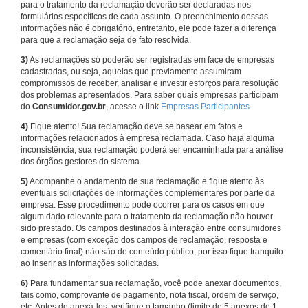
para o tratamento da reclamação deverão ser declaradas nos
formulários específicos de cada assunto. O preenchimento dessas
informações não é obrigatório, entretanto, ele pode fazer a diferença
para que a reclamação seja de fato resolvida.
3)
As reclamações só poderão ser registradas em face de empresas
cadastradas, ou seja, aquelas que previamente assumiram
compromissos de receber, analisar e investir esforços para resolução
dos problemas apresentados. Para saber quais empresas participam
do
Consumidor.gov.br
, acesse o link
Empresas Participantes
.
4)
Fique atento! Sua reclamação deve se basear em fatos e
informações relacionados à empresa reclamada. Caso haja alguma
inconsistência, sua reclamação poderá ser encaminhada para análise
dos órgãos gestores do sistema.
5)
Acompanhe o andamento de sua reclamação e fique atento às
eventuais solicitações de informações complementares por parte da
empresa. Esse procedimento pode ocorrer para os casos em que
algum dado relevante para o tratamento da reclamação não houver
sido prestado. Os campos destinados à interação entre consumidores
e empresas (com exceção dos campos de reclamação, resposta e
comentário final) não são de conteúdo público, por isso fique tranquilo
ao inserir as informações solicitadas.
6)
Para fundamentar sua reclamação, você pode anexar documentos,
tais como, comprovante de pagamento, nota fiscal, ordem de serviço,
etc. Antes de anexá-los, verifique o tamanho (limite de 5 anexos de 1