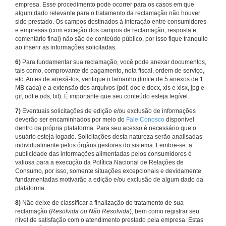
empresa. Esse procedimento pode ocorrer para os casos em que
algum dado relevante para o tratamento da reclamação não houver
sido prestado. Os campos destinados à interação entre consumidores
e empresas (com exceção dos campos de reclamação, resposta e
comentário final) não são de conteúdo público, por isso fique tranquilo
ao inserir as informações solicitadas.
6)
Para fundamentar sua reclamação, você pode anexar documentos,
tais como, comprovante de pagamento, nota fiscal, ordem de serviço,
etc. Antes de anexá-los, verifique o tamanho (limite de 5 anexos de 1
MB cada) e a extensão dos arquivos (pdf, doc e docx, xls e xlsx, jpg e
gif, odt e ods, txt). É importante que seu conteúdo esteja legível.
7)
Eventuais solicitações de edição e/ou exclusão de informações
deverão ser encaminhados por meio do
Fale Conosco
disponível
dentro da própria plataforma. Para seu acesso é necessário que o
usuário esteja logado. Solicitações desta natureza serão analisadas
individualmente pelos órgãos gestores do sistema. Lembre-se: a
publicidade das informações alimentadas pelos consumidores é
valiosa para a execução da Política Nacional de Relações de
Consumo, por isso, somente situações excepcionais e devidamente
fundamentadas motivarão a edição e/ou exclusão de algum dado da
plataforma.
8)
Não deixe de classificar a finalização do tratamento de sua
reclamação (
Resolvida ou Não Resolvida
), bem como registrar seu
nível de satisfação com o atendimento prestado pela empresa. Estas