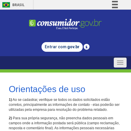
BRASIL
Simplifique!
Comunica BR
Participe
Acesso à informação
Entrar com
gov.br
Legislação
Canais
Toggle
naviga
Orientações de uso
1)
Ao se cadastrar, verifique se todos os dados solicitados estão
corretos, principalmente as informações de contato - elas poderão ser
utilizadas pela empresa para resolução do problema relatado.
2)
Para sua própria segurança, não preencha dados pessoais em
campos onde a informação postada será pública (campo reclamação,
resposta e comentário final). As informações pessoais necessárias