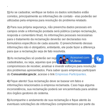
,
1)
Ao se cadastrar, verifique se todos os dados solicitados estão
corretos, principalmente as informações de contato - elas poderão ser
utilizadas pela empresa para resolução do problema relatado.
2)
Para sua própria segurança, não preencha dados pessoais em
campos onde a informação postada será pública (campo reclamação,
resposta e comentário final). As informações pessoais necessárias
para o tratamento da reclamação deverão ser declaradas nos
formulários específicos de cada assunto. O preenchimento dessas
informações não é obrigatório, entretanto, ele pode fazer a diferença
para que a reclamação seja de fato resolvida.
3)
As reclamações só poderão ser registradas em face de empresas
cadastradas, ou seja, aquelas que previamente assumiram
compromissos de receber, analisar e investir esforços para resolução
dos problemas apresentados. Para saber quais empresas participam
do
Consumidor.gov.br
, acesse o link
Empresas Participantes
.
4)
Fique atento! Sua reclamação deve se basear em fatos e
informações relacionados à empresa reclamada. Caso haja alguma
inconsistência, sua reclamação poderá ser encaminhada para análise
dos órgãos gestores do sistema.
5)
Acompanhe o andamento de sua reclamação e fique atento às
eventuais solicitações de informações complementares por parte da