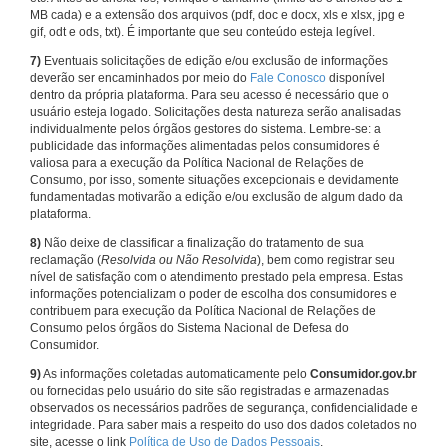
MB cada) e a extensão dos arquivos (pdf, doc e docx, xls e xlsx, jpg e
gif, odt e ods, txt). É importante que seu conteúdo esteja legível.
7)
Eventuais solicitações de edição e/ou exclusão de informações
deverão ser encaminhados por meio do
Fale Conosco
disponível
dentro da própria plataforma. Para seu acesso é necessário que o
usuário esteja logado. Solicitações desta natureza serão analisadas
individualmente pelos órgãos gestores do sistema. Lembre-se: a
publicidade das informações alimentadas pelos consumidores é
valiosa para a execução da Política Nacional de Relações de
Consumo, por isso, somente situações excepcionais e devidamente
fundamentadas motivarão a edição e/ou exclusão de algum dado da
plataforma.
8)
Não deixe de classificar a finalização do tratamento de sua
reclamação (
Resolvida ou Não Resolvida
), bem como registrar seu
nível de satisfação com o atendimento prestado pela empresa. Estas
informações potencializam o poder de escolha dos consumidores e
contribuem para execução da Política Nacional de Relações de
Consumo pelos órgãos do Sistema Nacional de Defesa do
Consumidor.
9)
As informações coletadas automaticamente pelo
Consumidor.gov.br
ou fornecidas pelo usuário do site são registradas e armazenadas
observados os necessários padrões de segurança, confidencialidade e
integridade. Para saber mais a respeito do uso dos dados coletados no
site, acesse o link
Política de Uso de Dados Pessoais
.