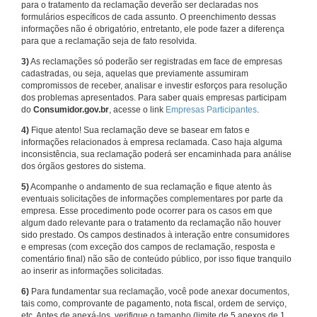
para o tratamento da reclamação deverão ser declaradas nos
formulários específicos de cada assunto. O preenchimento dessas
informações não é obrigatório, entretanto, ele pode fazer a diferença
para que a reclamação seja de fato resolvida.
3)
As reclamações só poderão ser registradas em face de empresas
cadastradas, ou seja, aquelas que previamente assumiram
compromissos de receber, analisar e investir esforços para resolução
dos problemas apresentados. Para saber quais empresas participam
do
Consumidor.gov.br
, acesse o link
Empresas Participantes
.
4)
Fique atento! Sua reclamação deve se basear em fatos e
informações relacionados à empresa reclamada. Caso haja alguma
inconsistência, sua reclamação poderá ser encaminhada para análise
dos órgãos gestores do sistema.
5)
Acompanhe o andamento de sua reclamação e fique atento às
eventuais solicitações de informações complementares por parte da
empresa. Esse procedimento pode ocorrer para os casos em que
algum dado relevante para o tratamento da reclamação não houver
sido prestado. Os campos destinados à interação entre consumidores
e empresas (com exceção dos campos de reclamação, resposta e
comentário final) não são de conteúdo público, por isso fique tranquilo
ao inserir as informações solicitadas.
6)
Para fundamentar sua reclamação, você pode anexar documentos,
tais como, comprovante de pagamento, nota fiscal, ordem de serviço,
etc. Antes de anexá-los, verifique o tamanho (limite de 5 anexos de 1