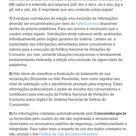
MB cada) e a extensão dos arquivos (pdf, doc e docx, xls e xlsx, jpg e
gif, odt e ods, txt). É importante que seu conteúdo esteja legível.
7)
Eventuais solicitações de edição e/ou exclusão de informações
deverão ser encaminhados por meio do
Fale Conosco
disponível
dentro da própria plataforma. Para seu acesso é necessário que o
usuário esteja logado. Solicitações desta natureza serão analisadas
individualmente pelos órgãos gestores do sistema. Lembre-se: a
publicidade das informações alimentadas pelos consumidores é
valiosa para a execução da Política Nacional de Relações de
Consumo, por isso, somente situações excepcionais e devidamente
fundamentadas motivarão a edição e/ou exclusão de algum dado da
plataforma.
8)
Não deixe de classificar a finalização do tratamento de sua
reclamação (
Resolvida ou Não Resolvida
), bem como registrar seu
nível de satisfação com o atendimento prestado pela empresa. Estas
informações potencializam o poder de escolha dos consumidores e
contribuem para execução da Política Nacional de Relações de
Consumo pelos órgãos do Sistema Nacional de Defesa do
Consumidor.
9)
As informações coletadas automaticamente pelo
Consumidor.gov.br
ou fornecidas pelo usuário do site são registradas e armazenadas
observados os necessários padrões de segurança, confidencialidade e
integridade. Para saber mais a respeito do uso dos dados coletados no
site, acesse o link
Política de Uso de Dados Pessoais
.