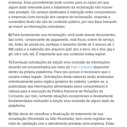
empresa. Esse procedimento pode ocorrer para os casos em que
algum dado relevante para o tratamento da reclamação não houver
sido prestado. Os campos destinados à interação entre consumidores
e empresas (com exceção dos campos de reclamação, resposta e
comentário final) não são de conteúdo público, por isso fique tranquilo
ao inserir as informações solicitadas.
6)
Para fundamentar sua reclamação, você pode anexar documentos,
tais como, comprovante de pagamento, nota fiscal, ordem de serviço,
etc. Antes de anexá-los, verifique o tamanho (limite de 5 anexos de 1
MB cada) e a extensão dos arquivos (pdf, doc e docx, xls e xlsx, jpg e
gif, odt e ods, txt). É importante que seu conteúdo esteja legível.
7)
Eventuais solicitações de edição e/ou exclusão de informações
deverão ser encaminhados por meio do
Fale Conosco
disponível
dentro da própria plataforma. Para seu acesso é necessário que o
usuário esteja logado. Solicitações desta natureza serão analisadas
individualmente pelos órgãos gestores do sistema. Lembre-se: a
publicidade das informações alimentadas pelos consumidores é
valiosa para a execução da Política Nacional de Relações de
Consumo, por isso, somente situações excepcionais e devidamente
fundamentadas motivarão a edição e/ou exclusão de algum dado da
plataforma.
8)
Não deixe de classificar a finalização do tratamento de sua
reclamação (
Resolvida ou Não Resolvida
), bem como registrar seu
nível de satisfação com o atendimento prestado pela empresa. Estas