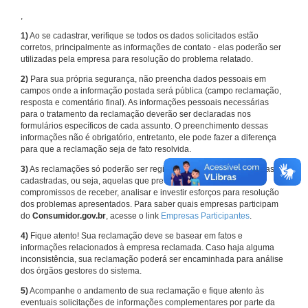
,
1)
Ao se cadastrar, verifique se todos os dados solicitados estão
corretos, principalmente as informações de contato - elas poderão ser
utilizadas pela empresa para resolução do problema relatado.
2)
Para sua própria segurança, não preencha dados pessoais em
campos onde a informação postada será pública (campo reclamação,
resposta e comentário final). As informações pessoais necessárias
para o tratamento da reclamação deverão ser declaradas nos
formulários específicos de cada assunto. O preenchimento dessas
informações não é obrigatório, entretanto, ele pode fazer a diferença
para que a reclamação seja de fato resolvida.
3)
As reclamações só poderão ser registradas em face de empresas
cadastradas, ou seja, aquelas que previamente assumiram
compromissos de receber, analisar e investir esforços para resolução
dos problemas apresentados. Para saber quais empresas participam
do
Consumidor.gov.br
, acesse o link
Empresas Participantes
.
4)
Fique atento! Sua reclamação deve se basear em fatos e
informações relacionados à empresa reclamada. Caso haja alguma
inconsistência, sua reclamação poderá ser encaminhada para análise
dos órgãos gestores do sistema.
5)
Acompanhe o andamento de sua reclamação e fique atento às
eventuais solicitações de informações complementares por parte da