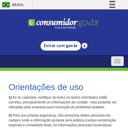
BRASIL
Simplifique!
Comunica BR
Participe
Acesso à informação
Entrar com
gov.br
Legislação
Canais
Toggle
naviga
Orientações de uso
1)
Ao se cadastrar, verifique se todos os dados solicitados estão
corretos, principalmente as informações de contato - elas poderão ser
utilizadas pela empresa para resolução do problema relatado.
2)
Para sua própria segurança, não preencha dados pessoais em
campos onde a informação postada será pública (campo reclamação,
resposta e comentário final). As informações pessoais necessárias