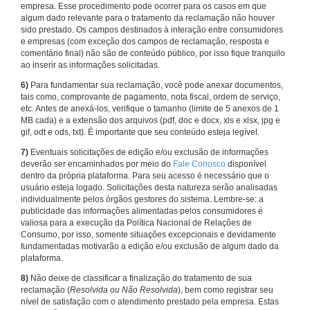
empresa. Esse procedimento pode ocorrer para os casos em que
algum dado relevante para o tratamento da reclamação não houver
sido prestado. Os campos destinados à interação entre consumidores
e empresas (com exceção dos campos de reclamação, resposta e
comentário final) não são de conteúdo público, por isso fique tranquilo
ao inserir as informações solicitadas.
6)
Para fundamentar sua reclamação, você pode anexar documentos,
tais como, comprovante de pagamento, nota fiscal, ordem de serviço,
etc. Antes de anexá-los, verifique o tamanho (limite de 5 anexos de 1
MB cada) e a extensão dos arquivos (pdf, doc e docx, xls e xlsx, jpg e
gif, odt e ods, txt). É importante que seu conteúdo esteja legível.
7)
Eventuais solicitações de edição e/ou exclusão de informações
deverão ser encaminhados por meio do
Fale Conosco
disponível
dentro da própria plataforma. Para seu acesso é necessário que o
usuário esteja logado. Solicitações desta natureza serão analisadas
individualmente pelos órgãos gestores do sistema. Lembre-se: a
publicidade das informações alimentadas pelos consumidores é
valiosa para a execução da Política Nacional de Relações de
Consumo, por isso, somente situações excepcionais e devidamente
fundamentadas motivarão a edição e/ou exclusão de algum dado da
plataforma.
8)
Não deixe de classificar a finalização do tratamento de sua
reclamação (
Resolvida ou Não Resolvida
), bem como registrar seu
nível de satisfação com o atendimento prestado pela empresa. Estas