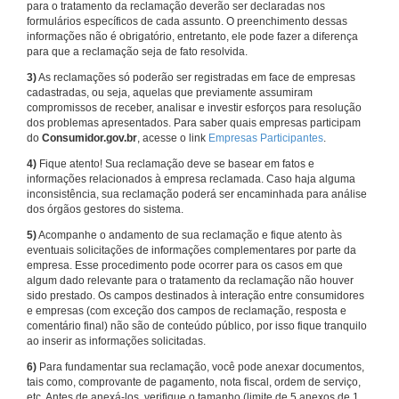
para o tratamento da reclamação deverão ser declaradas nos
formulários específicos de cada assunto. O preenchimento dessas
informações não é obrigatório, entretanto, ele pode fazer a diferença
para que a reclamação seja de fato resolvida.
3)
As reclamações só poderão ser registradas em face de empresas
cadastradas, ou seja, aquelas que previamente assumiram
compromissos de receber, analisar e investir esforços para resolução
dos problemas apresentados. Para saber quais empresas participam
do
Consumidor.gov.br
, acesse o link
Empresas Participantes
.
4)
Fique atento! Sua reclamação deve se basear em fatos e
informações relacionados à empresa reclamada. Caso haja alguma
inconsistência, sua reclamação poderá ser encaminhada para análise
dos órgãos gestores do sistema.
5)
Acompanhe o andamento de sua reclamação e fique atento às
eventuais solicitações de informações complementares por parte da
empresa. Esse procedimento pode ocorrer para os casos em que
algum dado relevante para o tratamento da reclamação não houver
sido prestado. Os campos destinados à interação entre consumidores
e empresas (com exceção dos campos de reclamação, resposta e
comentário final) não são de conteúdo público, por isso fique tranquilo
ao inserir as informações solicitadas.
6)
Para fundamentar sua reclamação, você pode anexar documentos,
tais como, comprovante de pagamento, nota fiscal, ordem de serviço,
etc. Antes de anexá-los, verifique o tamanho (limite de 5 anexos de 1