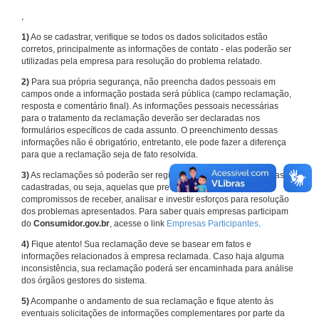
,
1)
Ao se cadastrar, verifique se todos os dados solicitados estão
corretos, principalmente as informações de contato - elas poderão ser
utilizadas pela empresa para resolução do problema relatado.
2)
Para sua própria segurança, não preencha dados pessoais em
campos onde a informação postada será pública (campo reclamação,
resposta e comentário final). As informações pessoais necessárias
para o tratamento da reclamação deverão ser declaradas nos
formulários específicos de cada assunto. O preenchimento dessas
informações não é obrigatório, entretanto, ele pode fazer a diferença
para que a reclamação seja de fato resolvida.
3)
As reclamações só poderão ser registradas em face de empresas
cadastradas, ou seja, aquelas que previamente assumiram
compromissos de receber, analisar e investir esforços para resolução
dos problemas apresentados. Para saber quais empresas participam
do
Consumidor.gov.br
, acesse o link
Empresas Participantes
.
4)
Fique atento! Sua reclamação deve se basear em fatos e
informações relacionados à empresa reclamada. Caso haja alguma
inconsistência, sua reclamação poderá ser encaminhada para análise
dos órgãos gestores do sistema.
5)
Acompanhe o andamento de sua reclamação e fique atento às
eventuais solicitações de informações complementares por parte da