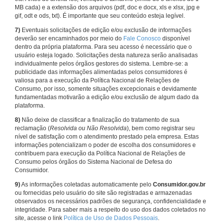
MB cada) e a extensão dos arquivos (pdf, doc e docx, xls e xlsx, jpg e
gif, odt e ods, txt). É importante que seu conteúdo esteja legível.
7)
Eventuais solicitações de edição e/ou exclusão de informações
deverão ser encaminhados por meio do
Fale Conosco
disponível
dentro da própria plataforma. Para seu acesso é necessário que o
usuário esteja logado. Solicitações desta natureza serão analisadas
individualmente pelos órgãos gestores do sistema. Lembre-se: a
publicidade das informações alimentadas pelos consumidores é
valiosa para a execução da Política Nacional de Relações de
Consumo, por isso, somente situações excepcionais e devidamente
fundamentadas motivarão a edição e/ou exclusão de algum dado da
plataforma.
8)
Não deixe de classificar a finalização do tratamento de sua
reclamação (
Resolvida ou Não Resolvida
), bem como registrar seu
nível de satisfação com o atendimento prestado pela empresa. Estas
informações potencializam o poder de escolha dos consumidores e
contribuem para execução da Política Nacional de Relações de
Consumo pelos órgãos do Sistema Nacional de Defesa do
Consumidor.
9)
As informações coletadas automaticamente pelo
Consumidor.gov.br
ou fornecidas pelo usuário do site são registradas e armazenadas
observados os necessários padrões de segurança, confidencialidade e
integridade. Para saber mais a respeito do uso dos dados coletados no
site, acesse o link
Política de Uso de Dados Pessoais
.