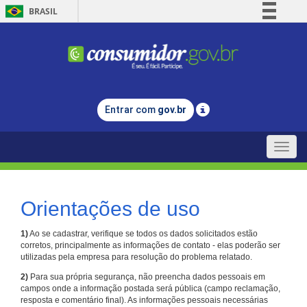
BRASIL
Simplifique!
Comunica BR
Participe
Acesso à informação
Entrar com
gov.br
Legislação
Canais
Toggle
naviga
Orientações de uso
1)
Ao se cadastrar, verifique se todos os dados solicitados estão
corretos, principalmente as informações de contato - elas poderão ser
utilizadas pela empresa para resolução do problema relatado.
2)
Para sua própria segurança, não preencha dados pessoais em
campos onde a informação postada será pública (campo reclamação,
resposta e comentário final). As informações pessoais necessárias