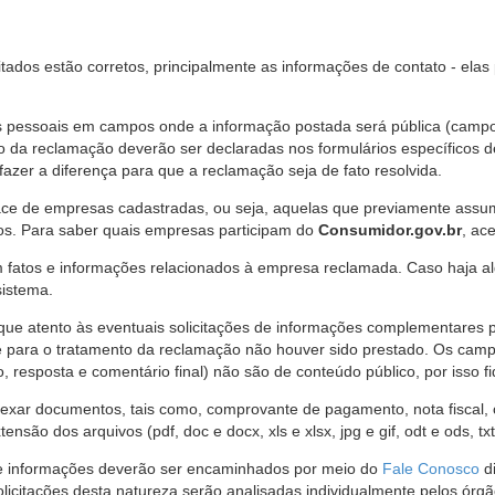
citados estão corretos, principalmente as informações de contato - ela
pessoais em campos onde a informação postada será pública (campo r
o da reclamação deverão ser declaradas nos formulários específicos
fazer a diferença para que a reclamação seja de fato resolvida.
ce de empresas cadastradas, ou seja, aquelas que previamente assumi
os. Para saber quais empresas participam do
Consumidor.gov.br
, ac
 fatos e informações relacionados à empresa reclamada. Caso haja al
sistema.
e atento às eventuais solicitações de informações complementares 
 para o tratamento da reclamação não houver sido prestado. Os camp
sposta e comentário final) não são de conteúdo público, por isso fique
ar documentos, tais como, comprovante de pagamento, nota fiscal, ord
nsão dos arquivos (pdf, doc e docx, xls e xlsx, jpg e gif, odt e ods, tx
 de informações deverão ser encaminhados por meio do
Fale Conosco
di
olicitações desta natureza serão analisadas individualmente pelos órg