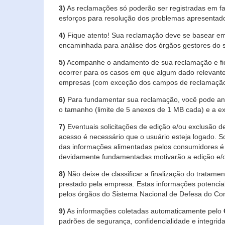
3)
As reclamações só poderão ser registradas em fa
esforços para resolução dos problemas apresentad
4)
Fique atento! Sua reclamação deve se basear em
encaminhada para análise dos órgãos gestores do 
5)
Acompanhe o andamento de sua reclamação e fiqu
ocorrer para os casos em que algum dado relevante
empresas (com exceção dos campos de reclamação, re
6)
Para fundamentar sua reclamação, você pode anex
o tamanho (limite de 5 anexos de 1 MB cada) e a exte
7)
Eventuais solicitações de edição e/ou exclusão
acesso é necessário que o usuário esteja logado. S
das informações alimentadas pelos consumidores é 
devidamente fundamentadas motivarão a edição e/o
8)
Não deixe de classificar a finalização do tratame
prestado pela empresa. Estas informações potenci
pelos órgãos do Sistema Nacional de Defesa do Co
9)
As informações coletadas automaticamente pelo
padrões de segurança, confidencialidade e integrida