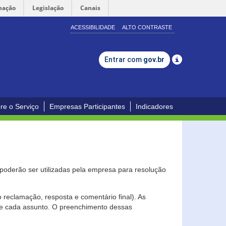
mação
Legislação
Canais
ACESSIBILIDADE
ALTO CONTRASTE
Entrar com
gov.br
re o Serviço
Empresas Participantes
Indicadores
s poderão ser utilizadas pela empresa para resolução
eclamação, resposta e comentário final). As
 de cada assunto. O preenchimento dessas