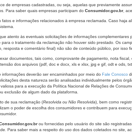
ce de empresas cadastradas, ou seja, aquelas que previamente assumi
os. Para saber quais empresas participam do
Consumidor.gov.br
, ac
 fatos e informações relacionados à empresa reclamada. Caso haja al
sistema.
e atento às eventuais solicitações de informações complementares 
 para o tratamento da reclamação não houver sido prestado. Os camp
sposta e comentário final) não são de conteúdo público, por isso fique
ar documentos, tais como, comprovante de pagamento, nota fiscal, ord
nsão dos arquivos (pdf, doc e docx, xls e xlsx, jpg e gif, odt e ods, tx
 de informações deverão ser encaminhados por meio do
Fale Conosco
di
olicitações desta natureza serão analisadas individualmente pelos órg
valiosa para a execução da Política Nacional de Relações de Consumo
u exclusão de algum dado da plataforma.
nto de sua reclamação (
Resolvida ou Não Resolvida
), bem como regist
alizam o poder de escolha dos consumidores e contribuem para execu
nsumidor.
Consumidor.gov.br
ou fornecidas pelo usuário do site são registrad
de. Para saber mais a respeito do uso dos dados coletados no site, ac