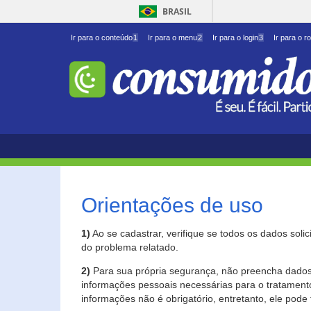
BRASIL
Ir para o conteúdo
1
Ir para o menu
2
Ir para o login
3
Ir para o r
Orientações de uso
1)
Ao se cadastrar, verifique se todos os dados soli
do problema relatado.
2)
Para sua própria segurança, não preencha dados 
informações pessoais necessárias para o tratament
informações não é obrigatório, entretanto, ele pode 