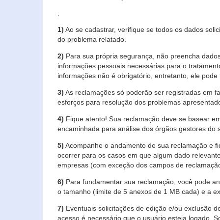
,
1)
Ao se cadastrar, verifique se todos os dados soli
do problema relatado.
2)
Para sua própria segurança, não preencha dados 
informações pessoais necessárias para o tratament
informações não é obrigatório, entretanto, ele pode 
3)
As reclamações só poderão ser registradas em fa
esforços para resolução dos problemas apresentad
4)
Fique atento! Sua reclamação deve se basear em
encaminhada para análise dos órgãos gestores do 
5)
Acompanhe o andamento de sua reclamação e fiqu
ocorrer para os casos em que algum dado relevante
empresas (com exceção dos campos de reclamação, re
6)
Para fundamentar sua reclamação, você pode anex
o tamanho (limite de 5 anexos de 1 MB cada) e a exte
7)
Eventuais solicitações de edição e/ou exclusão
acesso é necessário que o usuário esteja logado. S