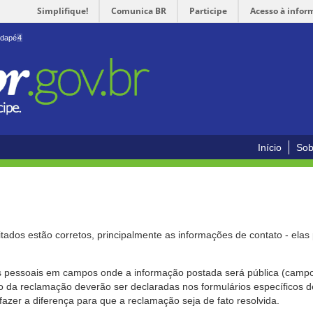
Simplifique!
Comunica BR
Participe
Acesso à infor
odapé
4
Início
Sob
citados estão corretos, principalmente as informações de contato - ela
pessoais em campos onde a informação postada será pública (campo r
o da reclamação deverão ser declaradas nos formulários específicos
fazer a diferença para que a reclamação seja de fato resolvida.