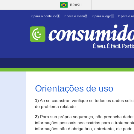
BRASIL
Ir para o conteúdo
1
Ir para o menu
2
Ir para o login
3
Ir para o r
Orientações de uso
1)
Ao se cadastrar, verifique se todos os dados soli
do problema relatado.
2)
Para sua própria segurança, não preencha dados 
informações pessoais necessárias para o tratament
informações não é obrigatório, entretanto, ele pode 