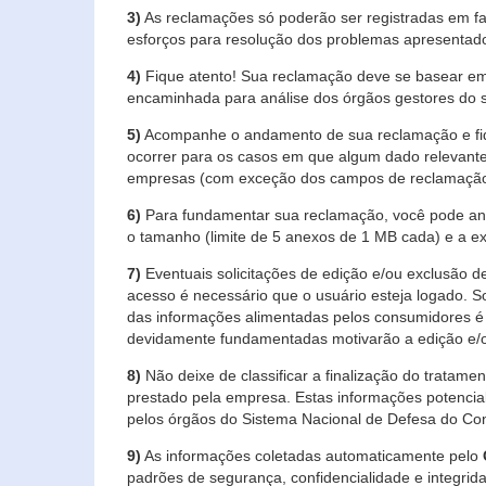
3)
As reclamações só poderão ser registradas em fa
esforços para resolução dos problemas apresentad
4)
Fique atento! Sua reclamação deve se basear em
encaminhada para análise dos órgãos gestores do 
5)
Acompanhe o andamento de sua reclamação e fiqu
ocorrer para os casos em que algum dado relevante
empresas (com exceção dos campos de reclamação, re
6)
Para fundamentar sua reclamação, você pode anex
o tamanho (limite de 5 anexos de 1 MB cada) e a exte
7)
Eventuais solicitações de edição e/ou exclusão
acesso é necessário que o usuário esteja logado. S
das informações alimentadas pelos consumidores é 
devidamente fundamentadas motivarão a edição e/o
8)
Não deixe de classificar a finalização do tratame
prestado pela empresa. Estas informações potenci
pelos órgãos do Sistema Nacional de Defesa do Co
9)
As informações coletadas automaticamente pelo
padrões de segurança, confidencialidade e integrida