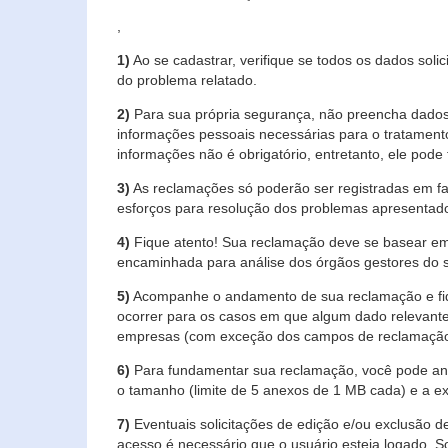
,
1)
Ao se cadastrar, verifique se todos os dados soli
do problema relatado.
2)
Para sua própria segurança, não preencha dados 
informações pessoais necessárias para o tratament
informações não é obrigatório, entretanto, ele pode 
3)
As reclamações só poderão ser registradas em fa
esforços para resolução dos problemas apresentad
4)
Fique atento! Sua reclamação deve se basear em
encaminhada para análise dos órgãos gestores do 
5)
Acompanhe o andamento de sua reclamação e fiqu
ocorrer para os casos em que algum dado relevante
empresas (com exceção dos campos de reclamação, re
6)
Para fundamentar sua reclamação, você pode anex
o tamanho (limite de 5 anexos de 1 MB cada) e a exte
7)
Eventuais solicitações de edição e/ou exclusão
acesso é necessário que o usuário esteja logado. S