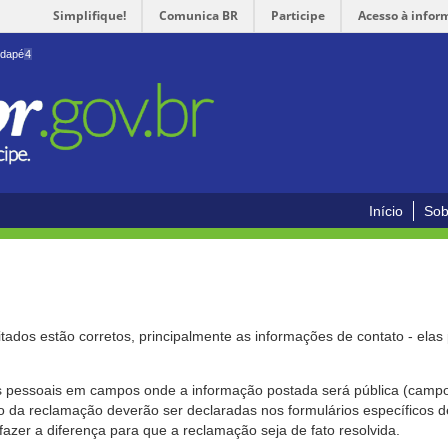
Simplifique!
Comunica BR
Participe
Acesso à infor
odapé
4
Início
Sob
citados estão corretos, principalmente as informações de contato - ela
pessoais em campos onde a informação postada será pública (campo r
o da reclamação deverão ser declaradas nos formulários específicos
fazer a diferença para que a reclamação seja de fato resolvida.