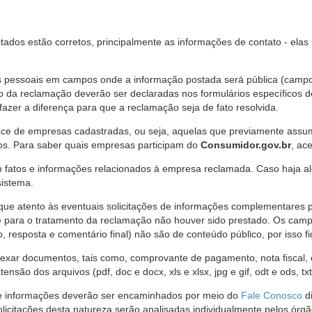
citados estão corretos, principalmente as informações de contato - ela
pessoais em campos onde a informação postada será pública (campo r
o da reclamação deverão ser declaradas nos formulários específicos
fazer a diferença para que a reclamação seja de fato resolvida.
ce de empresas cadastradas, ou seja, aquelas que previamente assumi
os. Para saber quais empresas participam do
Consumidor.gov.br
, ac
 fatos e informações relacionados à empresa reclamada. Caso haja al
sistema.
e atento às eventuais solicitações de informações complementares 
 para o tratamento da reclamação não houver sido prestado. Os camp
sposta e comentário final) não são de conteúdo público, por isso fique
ar documentos, tais como, comprovante de pagamento, nota fiscal, ord
nsão dos arquivos (pdf, doc e docx, xls e xlsx, jpg e gif, odt e ods, tx
 de informações deverão ser encaminhados por meio do
Fale Conosco
di
olicitações desta natureza serão analisadas individualmente pelos órg