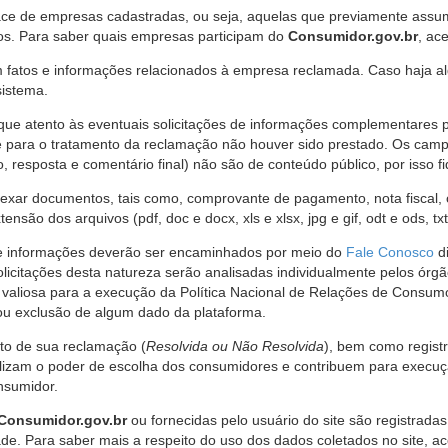
ce de empresas cadastradas, ou seja, aquelas que previamente assumi
os. Para saber quais empresas participam do
Consumidor.gov.br
, ac
 fatos e informações relacionados à empresa reclamada. Caso haja al
sistema.
e atento às eventuais solicitações de informações complementares 
 para o tratamento da reclamação não houver sido prestado. Os camp
sposta e comentário final) não são de conteúdo público, por isso fique
ar documentos, tais como, comprovante de pagamento, nota fiscal, ord
nsão dos arquivos (pdf, doc e docx, xls e xlsx, jpg e gif, odt e ods, tx
 de informações deverão ser encaminhados por meio do
Fale Conosco
di
olicitações desta natureza serão analisadas individualmente pelos órg
valiosa para a execução da Política Nacional de Relações de Consumo
u exclusão de algum dado da plataforma.
nto de sua reclamação (
Resolvida ou Não Resolvida
), bem como regist
alizam o poder de escolha dos consumidores e contribuem para execu
nsumidor.
Consumidor.gov.br
ou fornecidas pelo usuário do site são registrad
de. Para saber mais a respeito do uso dos dados coletados no site, ac