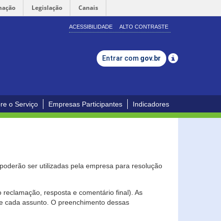
mação
Legislação
Canais
ACESSIBILIDADE
ALTO CONTRASTE
Entrar com
gov.br
re o Serviço
Empresas Participantes
Indicadores
s poderão ser utilizadas pela empresa para resolução
eclamação, resposta e comentário final). As
 de cada assunto. O preenchimento dessas