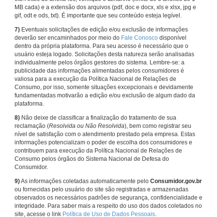
MB cada) e a extensão dos arquivos (pdf, doc e docx, xls e xlsx, jpg e
gif, odt e ods, txt). É importante que seu conteúdo esteja legível.
7)
Eventuais solicitações de edição e/ou exclusão de informações
deverão ser encaminhados por meio do
Fale Conosco
disponível
dentro da própria plataforma. Para seu acesso é necessário que o
usuário esteja logado. Solicitações desta natureza serão analisadas
individualmente pelos órgãos gestores do sistema. Lembre-se: a
publicidade das informações alimentadas pelos consumidores é
valiosa para a execução da Política Nacional de Relações de
Consumo, por isso, somente situações excepcionais e devidamente
fundamentadas motivarão a edição e/ou exclusão de algum dado da
plataforma.
8)
Não deixe de classificar a finalização do tratamento de sua
reclamação (
Resolvida ou Não Resolvida
), bem como registrar seu
nível de satisfação com o atendimento prestado pela empresa. Estas
informações potencializam o poder de escolha dos consumidores e
contribuem para execução da Política Nacional de Relações de
Consumo pelos órgãos do Sistema Nacional de Defesa do
Consumidor.
9)
As informações coletadas automaticamente pelo
Consumidor.gov.br
ou fornecidas pelo usuário do site são registradas e armazenadas
observados os necessários padrões de segurança, confidencialidade e
integridade. Para saber mais a respeito do uso dos dados coletados no
site, acesse o link
Política de Uso de Dados Pessoais
.