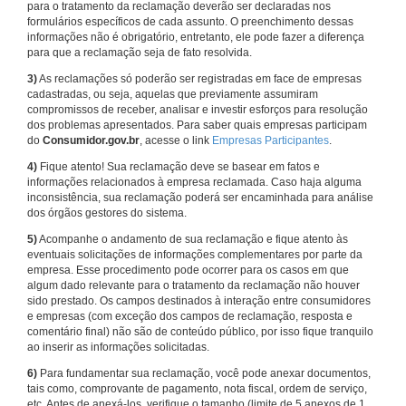
para o tratamento da reclamação deverão ser declaradas nos
formulários específicos de cada assunto. O preenchimento dessas
informações não é obrigatório, entretanto, ele pode fazer a diferença
para que a reclamação seja de fato resolvida.
3)
As reclamações só poderão ser registradas em face de empresas
cadastradas, ou seja, aquelas que previamente assumiram
compromissos de receber, analisar e investir esforços para resolução
dos problemas apresentados. Para saber quais empresas participam
do
Consumidor.gov.br
, acesse o link
Empresas Participantes
.
4)
Fique atento! Sua reclamação deve se basear em fatos e
informações relacionados à empresa reclamada. Caso haja alguma
inconsistência, sua reclamação poderá ser encaminhada para análise
dos órgãos gestores do sistema.
5)
Acompanhe o andamento de sua reclamação e fique atento às
eventuais solicitações de informações complementares por parte da
empresa. Esse procedimento pode ocorrer para os casos em que
algum dado relevante para o tratamento da reclamação não houver
sido prestado. Os campos destinados à interação entre consumidores
e empresas (com exceção dos campos de reclamação, resposta e
comentário final) não são de conteúdo público, por isso fique tranquilo
ao inserir as informações solicitadas.
6)
Para fundamentar sua reclamação, você pode anexar documentos,
tais como, comprovante de pagamento, nota fiscal, ordem de serviço,
etc. Antes de anexá-los, verifique o tamanho (limite de 5 anexos de 1