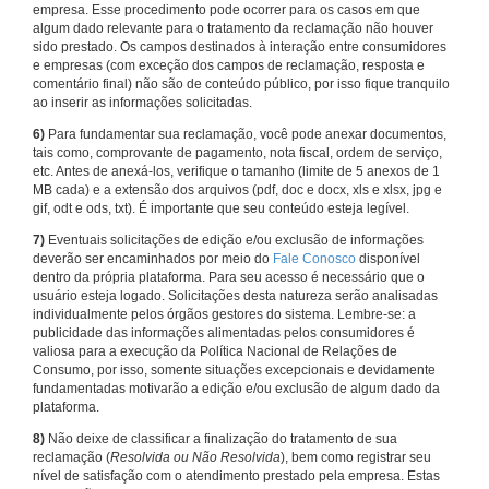
empresa. Esse procedimento pode ocorrer para os casos em que
algum dado relevante para o tratamento da reclamação não houver
sido prestado. Os campos destinados à interação entre consumidores
e empresas (com exceção dos campos de reclamação, resposta e
comentário final) não são de conteúdo público, por isso fique tranquilo
ao inserir as informações solicitadas.
6)
Para fundamentar sua reclamação, você pode anexar documentos,
tais como, comprovante de pagamento, nota fiscal, ordem de serviço,
etc. Antes de anexá-los, verifique o tamanho (limite de 5 anexos de 1
MB cada) e a extensão dos arquivos (pdf, doc e docx, xls e xlsx, jpg e
gif, odt e ods, txt). É importante que seu conteúdo esteja legível.
7)
Eventuais solicitações de edição e/ou exclusão de informações
deverão ser encaminhados por meio do
Fale Conosco
disponível
dentro da própria plataforma. Para seu acesso é necessário que o
usuário esteja logado. Solicitações desta natureza serão analisadas
individualmente pelos órgãos gestores do sistema. Lembre-se: a
publicidade das informações alimentadas pelos consumidores é
valiosa para a execução da Política Nacional de Relações de
Consumo, por isso, somente situações excepcionais e devidamente
fundamentadas motivarão a edição e/ou exclusão de algum dado da
plataforma.
8)
Não deixe de classificar a finalização do tratamento de sua
reclamação (
Resolvida ou Não Resolvida
), bem como registrar seu
nível de satisfação com o atendimento prestado pela empresa. Estas