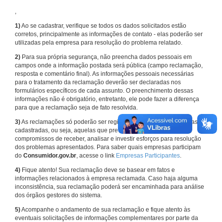
,
1)
Ao se cadastrar, verifique se todos os dados solicitados estão
corretos, principalmente as informações de contato - elas poderão ser
utilizadas pela empresa para resolução do problema relatado.
2)
Para sua própria segurança, não preencha dados pessoais em
campos onde a informação postada será pública (campo reclamação,
resposta e comentário final). As informações pessoais necessárias
para o tratamento da reclamação deverão ser declaradas nos
formulários específicos de cada assunto. O preenchimento dessas
informações não é obrigatório, entretanto, ele pode fazer a diferença
para que a reclamação seja de fato resolvida.
3)
As reclamações só poderão ser registradas em face de empresas
cadastradas, ou seja, aquelas que previamente assumiram
compromissos de receber, analisar e investir esforços para resolução
dos problemas apresentados. Para saber quais empresas participam
do
Consumidor.gov.br
, acesse o link
Empresas Participantes
.
4)
Fique atento! Sua reclamação deve se basear em fatos e
informações relacionados à empresa reclamada. Caso haja alguma
inconsistência, sua reclamação poderá ser encaminhada para análise
dos órgãos gestores do sistema.
5)
Acompanhe o andamento de sua reclamação e fique atento às
eventuais solicitações de informações complementares por parte da