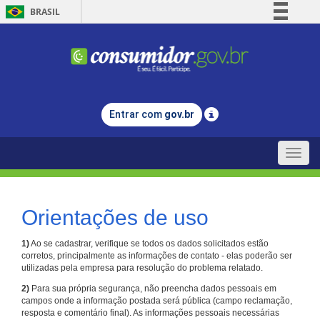
BRASIL
Simplifique!
Comunica BR
Participe
Acesso à informação
Entrar com
gov.br
Legislação
Canais
Toggle
naviga
Orientações de uso
1)
Ao se cadastrar, verifique se todos os dados solicitados estão
corretos, principalmente as informações de contato - elas poderão ser
utilizadas pela empresa para resolução do problema relatado.
2)
Para sua própria segurança, não preencha dados pessoais em
campos onde a informação postada será pública (campo reclamação,
resposta e comentário final). As informações pessoais necessárias