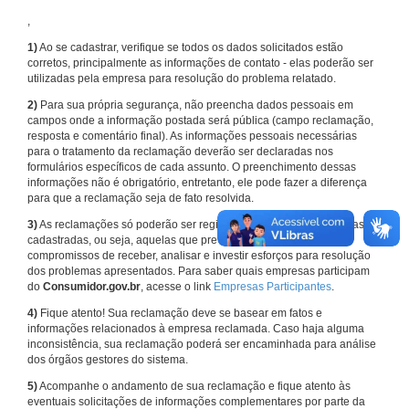
,
1)
Ao se cadastrar, verifique se todos os dados solicitados estão
corretos, principalmente as informações de contato - elas poderão ser
utilizadas pela empresa para resolução do problema relatado.
2)
Para sua própria segurança, não preencha dados pessoais em
campos onde a informação postada será pública (campo reclamação,
resposta e comentário final). As informações pessoais necessárias
para o tratamento da reclamação deverão ser declaradas nos
formulários específicos de cada assunto. O preenchimento dessas
informações não é obrigatório, entretanto, ele pode fazer a diferença
para que a reclamação seja de fato resolvida.
3)
As reclamações só poderão ser registradas em face de empresas
cadastradas, ou seja, aquelas que previamente assumiram
compromissos de receber, analisar e investir esforços para resolução
dos problemas apresentados. Para saber quais empresas participam
do
Consumidor.gov.br
, acesse o link
Empresas Participantes
.
4)
Fique atento! Sua reclamação deve se basear em fatos e
informações relacionados à empresa reclamada. Caso haja alguma
inconsistência, sua reclamação poderá ser encaminhada para análise
dos órgãos gestores do sistema.
5)
Acompanhe o andamento de sua reclamação e fique atento às
eventuais solicitações de informações complementares por parte da