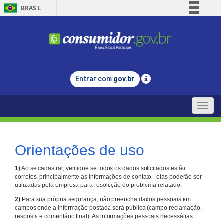
BRASIL
Simplifique!
Comunica BR
Participe
Acesso à informação
Entrar com
gov.br
Legislação
Canais
Toggle
naviga
Orientações de uso
1)
Ao se cadastrar, verifique se todos os dados solicitados estão
corretos, principalmente as informações de contato - elas poderão ser
utilizadas pela empresa para resolução do problema relatado.
2)
Para sua própria segurança, não preencha dados pessoais em
campos onde a informação postada será pública (campo reclamação,
resposta e comentário final). As informações pessoais necessárias