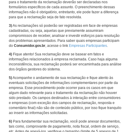
para o tratamento da reclamação deverão ser declaradas nos
formulários específicos de cada assunto. O preenchimento dessas
informações não é obrigatório, entretanto, ele pode fazer a diferença
para que a reclamação seja de fato resolvida.
3)
As reclamações só poderão ser registradas em face de empresas
cadastradas, ou seja, aquelas que previamente assumiram
compromissos de receber, analisar e investir esforços para resolução
dos problemas apresentados. Para saber quais empresas participam
do
Consumidor.gov.br
, acesse o link
Empresas Participantes
.
4)
Fique atento! Sua reclamação deve se basear em fatos e
informações relacionados à empresa reclamada. Caso haja alguma
inconsistência, sua reclamação poderá ser encaminhada para análise
dos órgãos gestores do sistema.
5)
Acompanhe o andamento de sua reclamação e fique atento às
eventuais solicitações de informações complementares por parte da
empresa. Esse procedimento pode ocorrer para os casos em que
algum dado relevante para o tratamento da reclamação não houver
sido prestado. Os campos destinados à interação entre consumidores
e empresas (com exceção dos campos de reclamação, resposta e
comentário final) não são de conteúdo público, por isso fique tranquilo
ao inserir as informações solicitadas.
6)
Para fundamentar sua reclamação, você pode anexar documentos,
tais como, comprovante de pagamento, nota fiscal, ordem de serviço,
etc. Antes de anexá-los, verifique o tamanho (limite de 5 anexos de 1