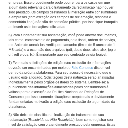
empresa. Esse procedimento pode ocorrer para os casos em que
algum dado relevante para o tratamento da reclamação não houver
sido prestado. Os campos destinados à interação entre consumidores
e empresas (com exceção dos campos de reclamação, resposta e
comentário final) não são de conteúdo público, por isso fique tranquilo
ao inserir as informações solicitadas.
6)
Para fundamentar sua reclamação, você pode anexar documentos,
tais como, comprovante de pagamento, nota fiscal, ordem de serviço,
etc. Antes de anexá-los, verifique o tamanho (limite de 5 anexos de 1
MB cada) e a extensão dos arquivos (pdf, doc e docx, xls e xlsx, jpg e
gif, odt e ods, txt). É importante que seu conteúdo esteja legível.
7)
Eventuais solicitações de edição e/ou exclusão de informações
deverão ser encaminhados por meio do
Fale Conosco
disponível
dentro da própria plataforma. Para seu acesso é necessário que o
usuário esteja logado. Solicitações desta natureza serão analisadas
individualmente pelos órgãos gestores do sistema. Lembre-se: a
publicidade das informações alimentadas pelos consumidores é
valiosa para a execução da Política Nacional de Relações de
Consumo, por isso, somente situações excepcionais e devidamente
fundamentadas motivarão a edição e/ou exclusão de algum dado da
plataforma.
8)
Não deixe de classificar a finalização do tratamento de sua
reclamação (
Resolvida ou Não Resolvida
), bem como registrar seu
nível de satisfação com o atendimento prestado pela empresa. Estas