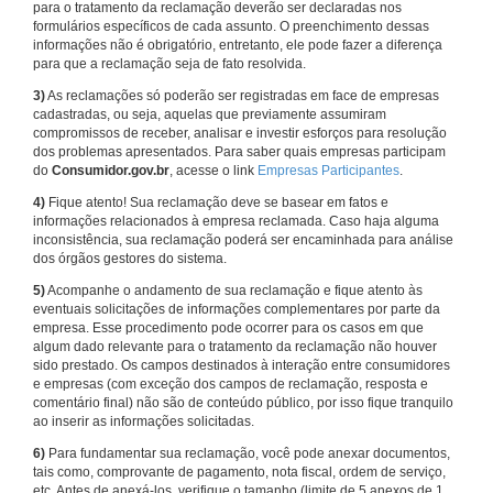
para o tratamento da reclamação deverão ser declaradas nos
formulários específicos de cada assunto. O preenchimento dessas
informações não é obrigatório, entretanto, ele pode fazer a diferença
para que a reclamação seja de fato resolvida.
3)
As reclamações só poderão ser registradas em face de empresas
cadastradas, ou seja, aquelas que previamente assumiram
compromissos de receber, analisar e investir esforços para resolução
dos problemas apresentados. Para saber quais empresas participam
do
Consumidor.gov.br
, acesse o link
Empresas Participantes
.
4)
Fique atento! Sua reclamação deve se basear em fatos e
informações relacionados à empresa reclamada. Caso haja alguma
inconsistência, sua reclamação poderá ser encaminhada para análise
dos órgãos gestores do sistema.
5)
Acompanhe o andamento de sua reclamação e fique atento às
eventuais solicitações de informações complementares por parte da
empresa. Esse procedimento pode ocorrer para os casos em que
algum dado relevante para o tratamento da reclamação não houver
sido prestado. Os campos destinados à interação entre consumidores
e empresas (com exceção dos campos de reclamação, resposta e
comentário final) não são de conteúdo público, por isso fique tranquilo
ao inserir as informações solicitadas.
6)
Para fundamentar sua reclamação, você pode anexar documentos,
tais como, comprovante de pagamento, nota fiscal, ordem de serviço,
etc. Antes de anexá-los, verifique o tamanho (limite de 5 anexos de 1