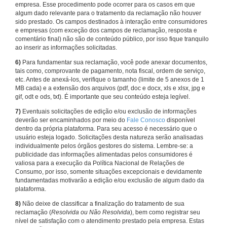
empresa. Esse procedimento pode ocorrer para os casos em que
algum dado relevante para o tratamento da reclamação não houver
sido prestado. Os campos destinados à interação entre consumidores
e empresas (com exceção dos campos de reclamação, resposta e
comentário final) não são de conteúdo público, por isso fique tranquilo
ao inserir as informações solicitadas.
6)
Para fundamentar sua reclamação, você pode anexar documentos,
tais como, comprovante de pagamento, nota fiscal, ordem de serviço,
etc. Antes de anexá-los, verifique o tamanho (limite de 5 anexos de 1
MB cada) e a extensão dos arquivos (pdf, doc e docx, xls e xlsx, jpg e
gif, odt e ods, txt). É importante que seu conteúdo esteja legível.
7)
Eventuais solicitações de edição e/ou exclusão de informações
deverão ser encaminhados por meio do
Fale Conosco
disponível
dentro da própria plataforma. Para seu acesso é necessário que o
usuário esteja logado. Solicitações desta natureza serão analisadas
individualmente pelos órgãos gestores do sistema. Lembre-se: a
publicidade das informações alimentadas pelos consumidores é
valiosa para a execução da Política Nacional de Relações de
Consumo, por isso, somente situações excepcionais e devidamente
fundamentadas motivarão a edição e/ou exclusão de algum dado da
plataforma.
8)
Não deixe de classificar a finalização do tratamento de sua
reclamação (
Resolvida ou Não Resolvida
), bem como registrar seu
nível de satisfação com o atendimento prestado pela empresa. Estas