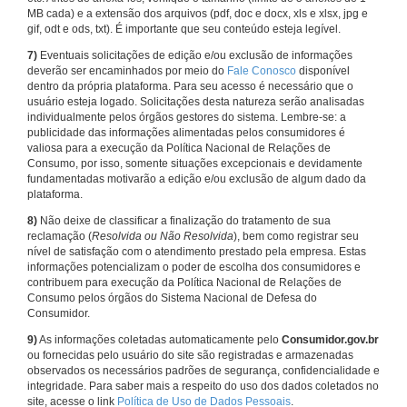
MB cada) e a extensão dos arquivos (pdf, doc e docx, xls e xlsx, jpg e
gif, odt e ods, txt). É importante que seu conteúdo esteja legível.
7)
Eventuais solicitações de edição e/ou exclusão de informações
deverão ser encaminhados por meio do
Fale Conosco
disponível
dentro da própria plataforma. Para seu acesso é necessário que o
usuário esteja logado. Solicitações desta natureza serão analisadas
individualmente pelos órgãos gestores do sistema. Lembre-se: a
publicidade das informações alimentadas pelos consumidores é
valiosa para a execução da Política Nacional de Relações de
Consumo, por isso, somente situações excepcionais e devidamente
fundamentadas motivarão a edição e/ou exclusão de algum dado da
plataforma.
8)
Não deixe de classificar a finalização do tratamento de sua
reclamação (
Resolvida ou Não Resolvida
), bem como registrar seu
nível de satisfação com o atendimento prestado pela empresa. Estas
informações potencializam o poder de escolha dos consumidores e
contribuem para execução da Política Nacional de Relações de
Consumo pelos órgãos do Sistema Nacional de Defesa do
Consumidor.
9)
As informações coletadas automaticamente pelo
Consumidor.gov.br
ou fornecidas pelo usuário do site são registradas e armazenadas
observados os necessários padrões de segurança, confidencialidade e
integridade. Para saber mais a respeito do uso dos dados coletados no
site, acesse o link
Política de Uso de Dados Pessoais
.