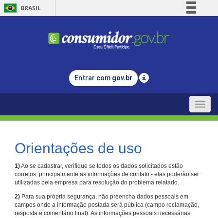
BRASIL
Simplifique!
Comunica BR
Participe
Acesso à informação
Entrar com
gov.br
Legislação
Canais
Toggle
naviga
Orientações de uso
1)
Ao se cadastrar, verifique se todos os dados solicitados estão
corretos, principalmente as informações de contato - elas poderão ser
utilizadas pela empresa para resolução do problema relatado.
2)
Para sua própria segurança, não preencha dados pessoais em
campos onde a informação postada será pública (campo reclamação,
resposta e comentário final). As informações pessoais necessárias