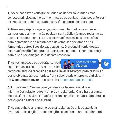
,
1)
Ao se cadastrar, verifique se todos os dados solicitados estão
corretos, principalmente as informações de contato - elas poderão ser
utilizadas pela empresa para resolução do problema relatado.
2)
Para sua própria segurança, não preencha dados pessoais em
campos onde a informação postada será pública (campo reclamação,
resposta e comentário final). As informações pessoais necessárias
para o tratamento da reclamação deverão ser declaradas nos
formulários específicos de cada assunto. O preenchimento dessas
informações não é obrigatório, entretanto, ele pode fazer a diferença
para que a reclamação seja de fato resolvida.
3)
As reclamações só poderão ser registradas em face de empresas
cadastradas, ou seja, aquelas que previamente assumiram
compromissos de receber, analisar e investir esforços para resolução
dos problemas apresentados. Para saber quais empresas participam
do
Consumidor.gov.br
, acesse o link
Empresas Participantes
.
4)
Fique atento! Sua reclamação deve se basear em fatos e
informações relacionados à empresa reclamada. Caso haja alguma
inconsistência, sua reclamação poderá ser encaminhada para análise
dos órgãos gestores do sistema.
5)
Acompanhe o andamento de sua reclamação e fique atento às
eventuais solicitações de informações complementares por parte da