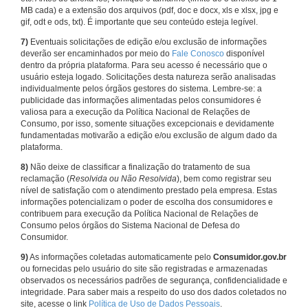
MB cada) e a extensão dos arquivos (pdf, doc e docx, xls e xlsx, jpg e
gif, odt e ods, txt). É importante que seu conteúdo esteja legível.
7)
Eventuais solicitações de edição e/ou exclusão de informações
deverão ser encaminhados por meio do
Fale Conosco
disponível
dentro da própria plataforma. Para seu acesso é necessário que o
usuário esteja logado. Solicitações desta natureza serão analisadas
individualmente pelos órgãos gestores do sistema. Lembre-se: a
publicidade das informações alimentadas pelos consumidores é
valiosa para a execução da Política Nacional de Relações de
Consumo, por isso, somente situações excepcionais e devidamente
fundamentadas motivarão a edição e/ou exclusão de algum dado da
plataforma.
8)
Não deixe de classificar a finalização do tratamento de sua
reclamação (
Resolvida ou Não Resolvida
), bem como registrar seu
nível de satisfação com o atendimento prestado pela empresa. Estas
informações potencializam o poder de escolha dos consumidores e
contribuem para execução da Política Nacional de Relações de
Consumo pelos órgãos do Sistema Nacional de Defesa do
Consumidor.
9)
As informações coletadas automaticamente pelo
Consumidor.gov.br
ou fornecidas pelo usuário do site são registradas e armazenadas
observados os necessários padrões de segurança, confidencialidade e
integridade. Para saber mais a respeito do uso dos dados coletados no
site, acesse o link
Política de Uso de Dados Pessoais
.