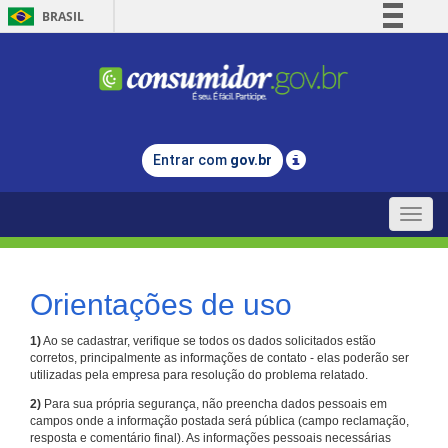
BRASIL
Simplifique!
Comunica BR
Participe
Acesso à informação
Entrar com
gov.br
Legislação
Canais
Toggle
naviga
Orientações de uso
1)
Ao se cadastrar, verifique se todos os dados solicitados estão
corretos, principalmente as informações de contato - elas poderão ser
utilizadas pela empresa para resolução do problema relatado.
2)
Para sua própria segurança, não preencha dados pessoais em
campos onde a informação postada será pública (campo reclamação,
resposta e comentário final). As informações pessoais necessárias