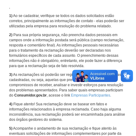
,
1)
Ao se cadastrar, verifique se todos os dados solicitados estão
corretos, principalmente as informações de contato - elas poderão ser
utilizadas pela empresa para resolução do problema relatado.
2)
Para sua própria segurança, não preencha dados pessoais em
campos onde a informação postada será pública (campo reclamação,
resposta e comentário final). As informações pessoais necessárias
para o tratamento da reclamação deverão ser declaradas nos
formulários específicos de cada assunto. O preenchimento dessas
informações não é obrigatório, entretanto, ele pode fazer a diferença
para que a reclamação seja de fato resolvida.
3)
As reclamações só poderão ser registradas em face de empresas
cadastradas, ou seja, aquelas que previamente assumiram
compromissos de receber, analisar e investir esforços para resolução
dos problemas apresentados. Para saber quais empresas participam
do
Consumidor.gov.br
, acesse o link
Empresas Participantes
.
4)
Fique atento! Sua reclamação deve se basear em fatos e
informações relacionados à empresa reclamada. Caso haja alguma
inconsistência, sua reclamação poderá ser encaminhada para análise
dos órgãos gestores do sistema.
5)
Acompanhe o andamento de sua reclamação e fique atento às
eventuais solicitações de informações complementares por parte da