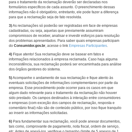
para o tratamento da reclamação deverão ser declaradas nos
formulários específicos de cada assunto. O preenchimento dessas
informações não é obrigatório, entretanto, ele pode fazer a diferença
para que a reclamação seja de fato resolvida.
3)
As reclamações só poderão ser registradas em face de empresas
cadastradas, ou seja, aquelas que previamente assumiram
compromissos de receber, analisar e investir esforços para resolução
dos problemas apresentados. Para saber quais empresas participam
do
Consumidor.gov.br
, acesse o link
Empresas Participantes
.
4)
Fique atento! Sua reclamação deve se basear em fatos e
informações relacionados à empresa reclamada. Caso haja alguma
inconsistência, sua reclamação poderá ser encaminhada para análise
dos órgãos gestores do sistema.
5)
Acompanhe o andamento de sua reclamação e fique atento às
eventuais solicitações de informações complementares por parte da
empresa. Esse procedimento pode ocorrer para os casos em que
algum dado relevante para o tratamento da reclamação não houver
sido prestado. Os campos destinados à interação entre consumidores
e empresas (com exceção dos campos de reclamação, resposta e
comentário final) não são de conteúdo público, por isso fique tranquilo
ao inserir as informações solicitadas.
6)
Para fundamentar sua reclamação, você pode anexar documentos,
tais como, comprovante de pagamento, nota fiscal, ordem de serviço,
etc. Antes de anexá-los, verifique o tamanho (limite de 5 anexos de 1