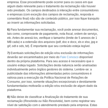
empresa. Esse procedimento pode ocorrer para os casos em que
algum dado relevante para o tratamento da reclamação não houver
sido prestado. Os campos destinados à interação entre consumidores
e empresas (com exceção dos campos de reclamação, resposta e
comentário final) não são de conteúdo público, por isso fique tranquilo
ao inserir as informações solicitadas.
6)
Para fundamentar sua reclamação, você pode anexar documentos,
tais como, comprovante de pagamento, nota fiscal, ordem de serviço,
etc. Antes de anexá-los, verifique o tamanho (limite de 5 anexos de 1
MB cada) e a extensão dos arquivos (pdf, doc e docx, xls e xlsx, jpg e
gif, odt e ods, txt). É importante que seu conteúdo esteja legível.
7)
Eventuais solicitações de edição e/ou exclusão de informações
deverão ser encaminhados por meio do
Fale Conosco
disponível
dentro da própria plataforma. Para seu acesso é necessário que o
usuário esteja logado. Solicitações desta natureza serão analisadas
individualmente pelos órgãos gestores do sistema. Lembre-se: a
publicidade das informações alimentadas pelos consumidores é
valiosa para a execução da Política Nacional de Relações de
Consumo, por isso, somente situações excepcionais e devidamente
fundamentadas motivarão a edição e/ou exclusão de algum dado da
plataforma.
8)
Não deixe de classificar a finalização do tratamento de sua
reclamação (
Resolvida ou Não Resolvida
), bem como registrar seu
nível de satisfação com o atendimento prestado pela empresa. Estas