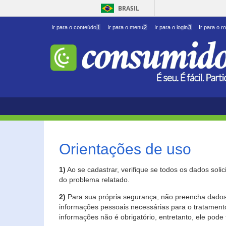
BRASIL
Ir para o conteúdo
1
Ir para o menu
2
Ir para o login
3
Ir para o r
Orientações de uso
1)
Ao se cadastrar, verifique se todos os dados soli
do problema relatado.
2)
Para sua própria segurança, não preencha dados 
informações pessoais necessárias para o tratament
informações não é obrigatório, entretanto, ele pode 