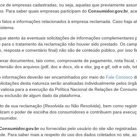
ce de empresas cadastradas, ou seja, aquelas que previamente assumi
os. Para saber quais empresas participam do
Consumidor.gov.br
, ac
 fatos e informações relacionados à empresa reclamada. Caso haja al
sistema.
e atento às eventuais solicitações de informações complementares 
 para o tratamento da reclamação não houver sido prestado. Os camp
sposta e comentário final) não são de conteúdo público, por isso fique
ar documentos, tais como, comprovante de pagamento, nota fiscal, ord
nsão dos arquivos (pdf, doc e docx, xls e xlsx, jpg e gif, odt e ods, tx
 de informações deverão ser encaminhados por meio do
Fale Conosco
di
olicitações desta natureza serão analisadas individualmente pelos órg
valiosa para a execução da Política Nacional de Relações de Consumo
u exclusão de algum dado da plataforma.
nto de sua reclamação (
Resolvida ou Não Resolvida
), bem como regist
alizam o poder de escolha dos consumidores e contribuem para execu
nsumidor.
Consumidor.gov.br
ou fornecidas pelo usuário do site são registrad
de. Para saber mais a respeito do uso dos dados coletados no site, ac