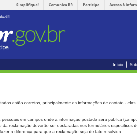
Simplifique!
Comunica BR
Participe
Acesso à infor
odapé
4
Início
Sob
citados estão corretos, principalmente as informações de contato - ela
pessoais em campos onde a informação postada será pública (campo r
o da reclamação deverão ser declaradas nos formulários específicos
fazer a diferença para que a reclamação seja de fato resolvida.