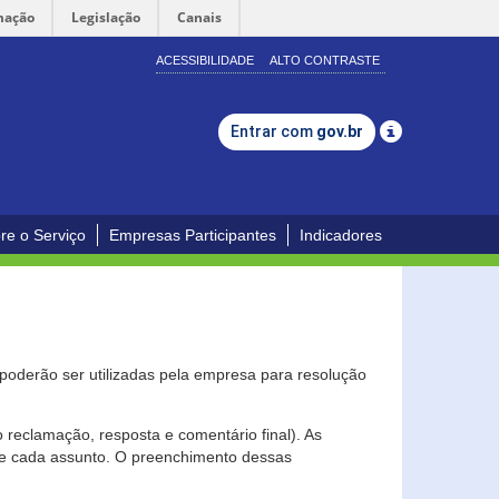
mação
Legislação
Canais
ACESSIBILIDADE
ALTO CONTRASTE
Entrar com
gov.br
re o Serviço
Empresas Participantes
Indicadores
s poderão ser utilizadas pela empresa para resolução
eclamação, resposta e comentário final). As
 de cada assunto. O preenchimento dessas