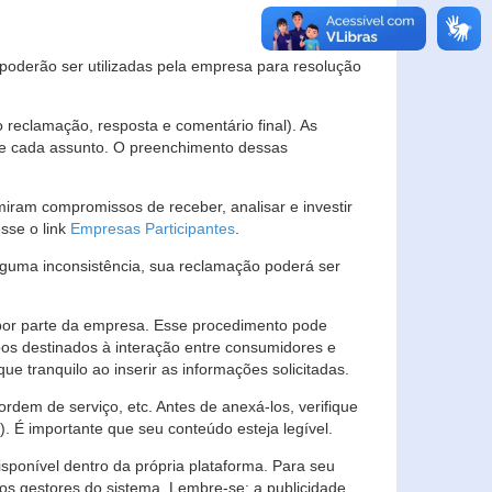
s poderão ser utilizadas pela empresa para resolução
eclamação, resposta e comentário final). As
 de cada assunto. O preenchimento dessas
ram compromissos de receber, analisar e investir
esse o link
Empresas Participantes
.
guma inconsistência, sua reclamação poderá ser
por parte da empresa. Esse procedimento pode
os destinados à interação entre consumidores e
 tranquilo ao inserir as informações solicitadas.
em de serviço, etc. Antes de anexá-los, verifique
t). É importante que seu conteúdo esteja legível.
sponível dentro da própria plataforma. Para seu
ãos gestores do sistema. Lembre-se: a publicidade