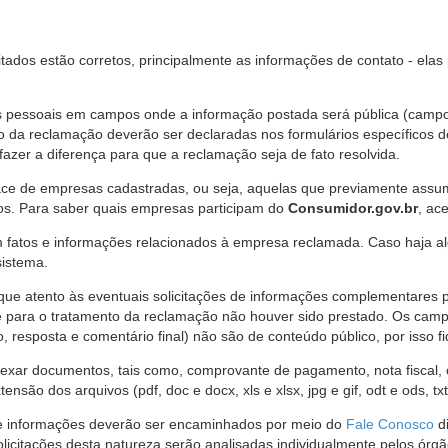
citados estão corretos, principalmente as informações de contato - ela
pessoais em campos onde a informação postada será pública (campo r
o da reclamação deverão ser declaradas nos formulários específicos
fazer a diferença para que a reclamação seja de fato resolvida.
ce de empresas cadastradas, ou seja, aquelas que previamente assumi
os. Para saber quais empresas participam do
Consumidor.gov.br
, ac
 fatos e informações relacionados à empresa reclamada. Caso haja al
sistema.
e atento às eventuais solicitações de informações complementares 
 para o tratamento da reclamação não houver sido prestado. Os camp
sposta e comentário final) não são de conteúdo público, por isso fique
ar documentos, tais como, comprovante de pagamento, nota fiscal, ord
nsão dos arquivos (pdf, doc e docx, xls e xlsx, jpg e gif, odt e ods, tx
 de informações deverão ser encaminhados por meio do
Fale Conosco
di
olicitações desta natureza serão analisadas individualmente pelos órg