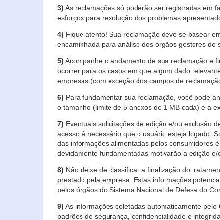
3)
As reclamações só poderão ser registradas em fa
esforços para resolução dos problemas apresentad
4)
Fique atento! Sua reclamação deve se basear em
encaminhada para análise dos órgãos gestores do 
5)
Acompanhe o andamento de sua reclamação e fiqu
ocorrer para os casos em que algum dado relevante
empresas (com exceção dos campos de reclamação, re
6)
Para fundamentar sua reclamação, você pode anex
o tamanho (limite de 5 anexos de 1 MB cada) e a exte
7)
Eventuais solicitações de edição e/ou exclusão
acesso é necessário que o usuário esteja logado. S
das informações alimentadas pelos consumidores é 
devidamente fundamentadas motivarão a edição e/o
8)
Não deixe de classificar a finalização do tratame
prestado pela empresa. Estas informações potenci
pelos órgãos do Sistema Nacional de Defesa do Co
9)
As informações coletadas automaticamente pelo
padrões de segurança, confidencialidade e integrida