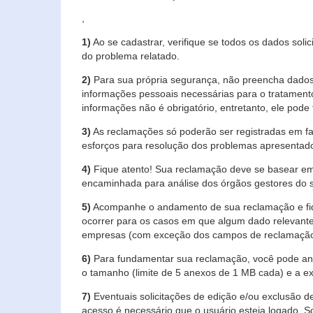
,
1)
Ao se cadastrar, verifique se todos os dados soli
do problema relatado.
2)
Para sua própria segurança, não preencha dados 
informações pessoais necessárias para o tratament
informações não é obrigatório, entretanto, ele pode 
3)
As reclamações só poderão ser registradas em fa
esforços para resolução dos problemas apresentad
4)
Fique atento! Sua reclamação deve se basear em
encaminhada para análise dos órgãos gestores do 
5)
Acompanhe o andamento de sua reclamação e fiqu
ocorrer para os casos em que algum dado relevante
empresas (com exceção dos campos de reclamação, re
6)
Para fundamentar sua reclamação, você pode anex
o tamanho (limite de 5 anexos de 1 MB cada) e a exte
7)
Eventuais solicitações de edição e/ou exclusão
acesso é necessário que o usuário esteja logado. S