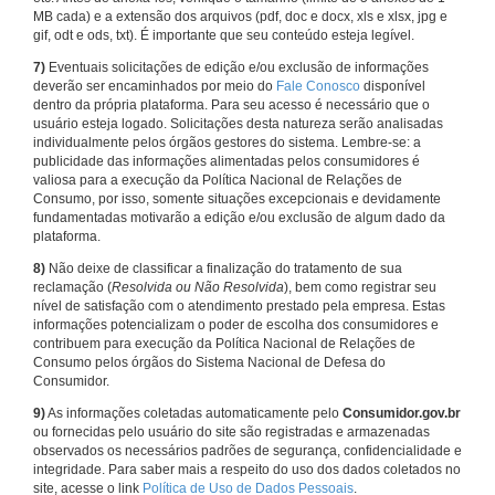
MB cada) e a extensão dos arquivos (pdf, doc e docx, xls e xlsx, jpg e
gif, odt e ods, txt). É importante que seu conteúdo esteja legível.
7)
Eventuais solicitações de edição e/ou exclusão de informações
deverão ser encaminhados por meio do
Fale Conosco
disponível
dentro da própria plataforma. Para seu acesso é necessário que o
usuário esteja logado. Solicitações desta natureza serão analisadas
individualmente pelos órgãos gestores do sistema. Lembre-se: a
publicidade das informações alimentadas pelos consumidores é
valiosa para a execução da Política Nacional de Relações de
Consumo, por isso, somente situações excepcionais e devidamente
fundamentadas motivarão a edição e/ou exclusão de algum dado da
plataforma.
8)
Não deixe de classificar a finalização do tratamento de sua
reclamação (
Resolvida ou Não Resolvida
), bem como registrar seu
nível de satisfação com o atendimento prestado pela empresa. Estas
informações potencializam o poder de escolha dos consumidores e
contribuem para execução da Política Nacional de Relações de
Consumo pelos órgãos do Sistema Nacional de Defesa do
Consumidor.
9)
As informações coletadas automaticamente pelo
Consumidor.gov.br
ou fornecidas pelo usuário do site são registradas e armazenadas
observados os necessários padrões de segurança, confidencialidade e
integridade. Para saber mais a respeito do uso dos dados coletados no
site, acesse o link
Política de Uso de Dados Pessoais
.