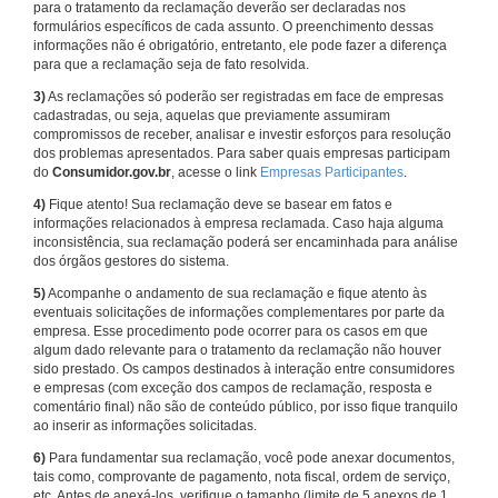
para o tratamento da reclamação deverão ser declaradas nos
formulários específicos de cada assunto. O preenchimento dessas
informações não é obrigatório, entretanto, ele pode fazer a diferença
para que a reclamação seja de fato resolvida.
3)
As reclamações só poderão ser registradas em face de empresas
cadastradas, ou seja, aquelas que previamente assumiram
compromissos de receber, analisar e investir esforços para resolução
dos problemas apresentados. Para saber quais empresas participam
do
Consumidor.gov.br
, acesse o link
Empresas Participantes
.
4)
Fique atento! Sua reclamação deve se basear em fatos e
informações relacionados à empresa reclamada. Caso haja alguma
inconsistência, sua reclamação poderá ser encaminhada para análise
dos órgãos gestores do sistema.
5)
Acompanhe o andamento de sua reclamação e fique atento às
eventuais solicitações de informações complementares por parte da
empresa. Esse procedimento pode ocorrer para os casos em que
algum dado relevante para o tratamento da reclamação não houver
sido prestado. Os campos destinados à interação entre consumidores
e empresas (com exceção dos campos de reclamação, resposta e
comentário final) não são de conteúdo público, por isso fique tranquilo
ao inserir as informações solicitadas.
6)
Para fundamentar sua reclamação, você pode anexar documentos,
tais como, comprovante de pagamento, nota fiscal, ordem de serviço,
etc. Antes de anexá-los, verifique o tamanho (limite de 5 anexos de 1