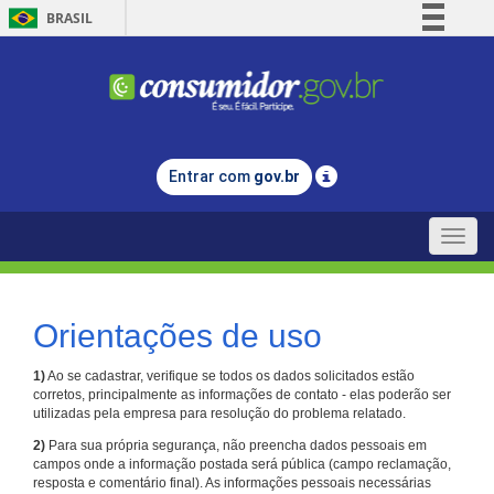
BRASIL
Simplifique!
Comunica BR
Participe
Acesso à informação
Entrar com
gov.br
Legislação
Canais
Toggle
naviga
Orientações de uso
1)
Ao se cadastrar, verifique se todos os dados solicitados estão
corretos, principalmente as informações de contato - elas poderão ser
utilizadas pela empresa para resolução do problema relatado.
2)
Para sua própria segurança, não preencha dados pessoais em
campos onde a informação postada será pública (campo reclamação,
resposta e comentário final). As informações pessoais necessárias