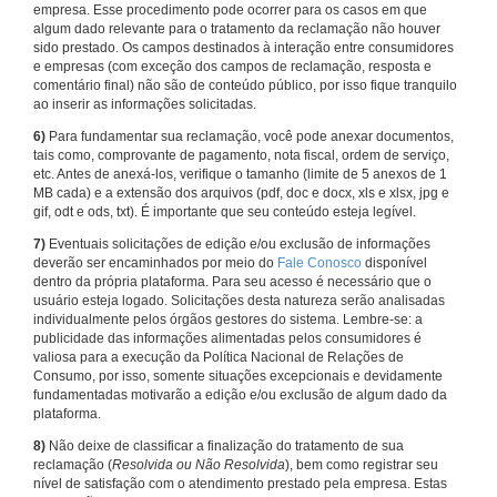
empresa. Esse procedimento pode ocorrer para os casos em que
algum dado relevante para o tratamento da reclamação não houver
sido prestado. Os campos destinados à interação entre consumidores
e empresas (com exceção dos campos de reclamação, resposta e
comentário final) não são de conteúdo público, por isso fique tranquilo
ao inserir as informações solicitadas.
6)
Para fundamentar sua reclamação, você pode anexar documentos,
tais como, comprovante de pagamento, nota fiscal, ordem de serviço,
etc. Antes de anexá-los, verifique o tamanho (limite de 5 anexos de 1
MB cada) e a extensão dos arquivos (pdf, doc e docx, xls e xlsx, jpg e
gif, odt e ods, txt). É importante que seu conteúdo esteja legível.
7)
Eventuais solicitações de edição e/ou exclusão de informações
deverão ser encaminhados por meio do
Fale Conosco
disponível
dentro da própria plataforma. Para seu acesso é necessário que o
usuário esteja logado. Solicitações desta natureza serão analisadas
individualmente pelos órgãos gestores do sistema. Lembre-se: a
publicidade das informações alimentadas pelos consumidores é
valiosa para a execução da Política Nacional de Relações de
Consumo, por isso, somente situações excepcionais e devidamente
fundamentadas motivarão a edição e/ou exclusão de algum dado da
plataforma.
8)
Não deixe de classificar a finalização do tratamento de sua
reclamação (
Resolvida ou Não Resolvida
), bem como registrar seu
nível de satisfação com o atendimento prestado pela empresa. Estas