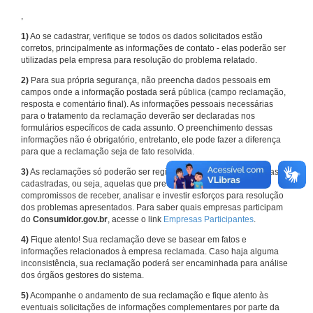
,
1)
Ao se cadastrar, verifique se todos os dados solicitados estão
corretos, principalmente as informações de contato - elas poderão ser
utilizadas pela empresa para resolução do problema relatado.
2)
Para sua própria segurança, não preencha dados pessoais em
campos onde a informação postada será pública (campo reclamação,
resposta e comentário final). As informações pessoais necessárias
para o tratamento da reclamação deverão ser declaradas nos
formulários específicos de cada assunto. O preenchimento dessas
informações não é obrigatório, entretanto, ele pode fazer a diferença
para que a reclamação seja de fato resolvida.
3)
As reclamações só poderão ser registradas em face de empresas
cadastradas, ou seja, aquelas que previamente assumiram
compromissos de receber, analisar e investir esforços para resolução
dos problemas apresentados. Para saber quais empresas participam
do
Consumidor.gov.br
, acesse o link
Empresas Participantes
.
4)
Fique atento! Sua reclamação deve se basear em fatos e
informações relacionados à empresa reclamada. Caso haja alguma
inconsistência, sua reclamação poderá ser encaminhada para análise
dos órgãos gestores do sistema.
5)
Acompanhe o andamento de sua reclamação e fique atento às
eventuais solicitações de informações complementares por parte da