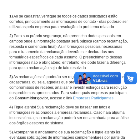
,
1)
Ao se cadastrar, verifique se todos os dados solicitados estão
corretos, principalmente as informações de contato - elas poderão ser
utilizadas pela empresa para resolução do problema relatado.
2)
Para sua própria segurança, não preencha dados pessoais em
campos onde a informação postada será pública (campo reclamação,
resposta e comentário final). As informações pessoais necessárias
para o tratamento da reclamação deverão ser declaradas nos
formulários específicos de cada assunto. O preenchimento dessas
informações não é obrigatório, entretanto, ele pode fazer a diferença
para que a reclamação seja de fato resolvida.
3)
As reclamações só poderão ser registradas em face de empresas
cadastradas, ou seja, aquelas que previamente assumiram
compromissos de receber, analisar e investir esforços para resolução
dos problemas apresentados. Para saber quais empresas participam
do
Consumidor.gov.br
, acesse o link
Empresas Participantes
.
4)
Fique atento! Sua reclamação deve se basear em fatos e
informações relacionados à empresa reclamada. Caso haja alguma
inconsistência, sua reclamação poderá ser encaminhada para análise
dos órgãos gestores do sistema.
5)
Acompanhe o andamento de sua reclamação e fique atento às
eventuais solicitações de informações complementares por parte da