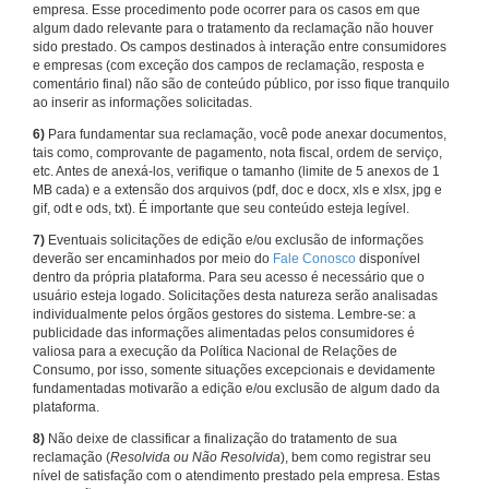
empresa. Esse procedimento pode ocorrer para os casos em que
algum dado relevante para o tratamento da reclamação não houver
sido prestado. Os campos destinados à interação entre consumidores
e empresas (com exceção dos campos de reclamação, resposta e
comentário final) não são de conteúdo público, por isso fique tranquilo
ao inserir as informações solicitadas.
6)
Para fundamentar sua reclamação, você pode anexar documentos,
tais como, comprovante de pagamento, nota fiscal, ordem de serviço,
etc. Antes de anexá-los, verifique o tamanho (limite de 5 anexos de 1
MB cada) e a extensão dos arquivos (pdf, doc e docx, xls e xlsx, jpg e
gif, odt e ods, txt). É importante que seu conteúdo esteja legível.
7)
Eventuais solicitações de edição e/ou exclusão de informações
deverão ser encaminhados por meio do
Fale Conosco
disponível
dentro da própria plataforma. Para seu acesso é necessário que o
usuário esteja logado. Solicitações desta natureza serão analisadas
individualmente pelos órgãos gestores do sistema. Lembre-se: a
publicidade das informações alimentadas pelos consumidores é
valiosa para a execução da Política Nacional de Relações de
Consumo, por isso, somente situações excepcionais e devidamente
fundamentadas motivarão a edição e/ou exclusão de algum dado da
plataforma.
8)
Não deixe de classificar a finalização do tratamento de sua
reclamação (
Resolvida ou Não Resolvida
), bem como registrar seu
nível de satisfação com o atendimento prestado pela empresa. Estas