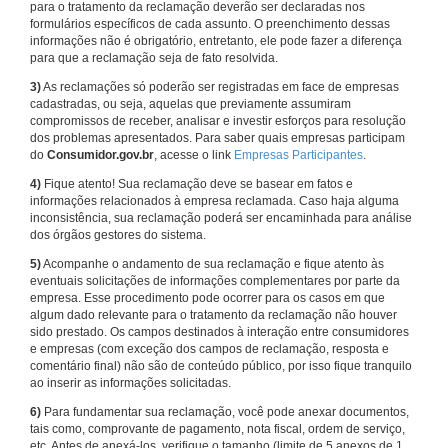
para o tratamento da reclamação deverão ser declaradas nos
formulários específicos de cada assunto. O preenchimento dessas
informações não é obrigatório, entretanto, ele pode fazer a diferença
para que a reclamação seja de fato resolvida.
3)
As reclamações só poderão ser registradas em face de empresas
cadastradas, ou seja, aquelas que previamente assumiram
compromissos de receber, analisar e investir esforços para resolução
dos problemas apresentados. Para saber quais empresas participam
do
Consumidor.gov.br
, acesse o link
Empresas Participantes
.
4)
Fique atento! Sua reclamação deve se basear em fatos e
informações relacionados à empresa reclamada. Caso haja alguma
inconsistência, sua reclamação poderá ser encaminhada para análise
dos órgãos gestores do sistema.
5)
Acompanhe o andamento de sua reclamação e fique atento às
eventuais solicitações de informações complementares por parte da
empresa. Esse procedimento pode ocorrer para os casos em que
algum dado relevante para o tratamento da reclamação não houver
sido prestado. Os campos destinados à interação entre consumidores
e empresas (com exceção dos campos de reclamação, resposta e
comentário final) não são de conteúdo público, por isso fique tranquilo
ao inserir as informações solicitadas.
6)
Para fundamentar sua reclamação, você pode anexar documentos,
tais como, comprovante de pagamento, nota fiscal, ordem de serviço,
etc. Antes de anexá-los, verifique o tamanho (limite de 5 anexos de 1