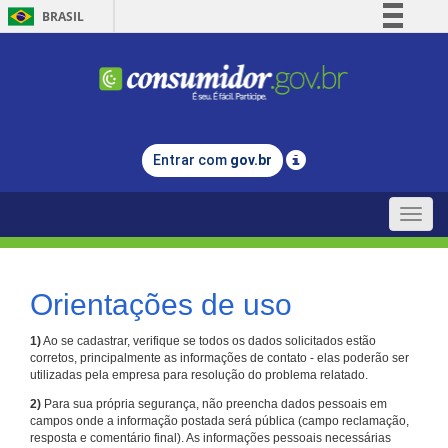
BRASIL
Simplifique!
Comunica BR
Participe
Acesso à informação
Entrar com
gov.br
Legislação
Canais
Toggle
naviga
Orientações de uso
1)
Ao se cadastrar, verifique se todos os dados solicitados estão
corretos, principalmente as informações de contato - elas poderão ser
utilizadas pela empresa para resolução do problema relatado.
2)
Para sua própria segurança, não preencha dados pessoais em
campos onde a informação postada será pública (campo reclamação,
resposta e comentário final). As informações pessoais necessárias