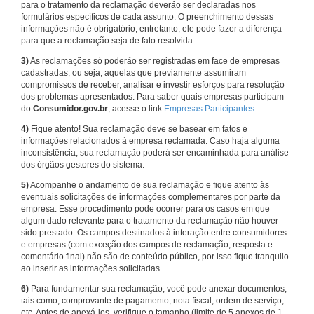
para o tratamento da reclamação deverão ser declaradas nos
formulários específicos de cada assunto. O preenchimento dessas
informações não é obrigatório, entretanto, ele pode fazer a diferença
para que a reclamação seja de fato resolvida.
3)
As reclamações só poderão ser registradas em face de empresas
cadastradas, ou seja, aquelas que previamente assumiram
compromissos de receber, analisar e investir esforços para resolução
dos problemas apresentados. Para saber quais empresas participam
do
Consumidor.gov.br
, acesse o link
Empresas Participantes
.
4)
Fique atento! Sua reclamação deve se basear em fatos e
informações relacionados à empresa reclamada. Caso haja alguma
inconsistência, sua reclamação poderá ser encaminhada para análise
dos órgãos gestores do sistema.
5)
Acompanhe o andamento de sua reclamação e fique atento às
eventuais solicitações de informações complementares por parte da
empresa. Esse procedimento pode ocorrer para os casos em que
algum dado relevante para o tratamento da reclamação não houver
sido prestado. Os campos destinados à interação entre consumidores
e empresas (com exceção dos campos de reclamação, resposta e
comentário final) não são de conteúdo público, por isso fique tranquilo
ao inserir as informações solicitadas.
6)
Para fundamentar sua reclamação, você pode anexar documentos,
tais como, comprovante de pagamento, nota fiscal, ordem de serviço,
etc. Antes de anexá-los, verifique o tamanho (limite de 5 anexos de 1