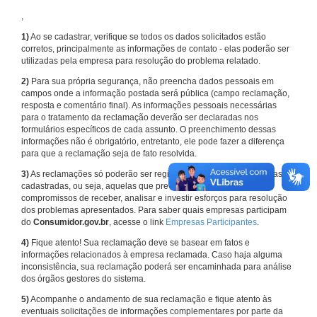
,
1)
Ao se cadastrar, verifique se todos os dados solicitados estão
corretos, principalmente as informações de contato - elas poderão ser
utilizadas pela empresa para resolução do problema relatado.
2)
Para sua própria segurança, não preencha dados pessoais em
campos onde a informação postada será pública (campo reclamação,
resposta e comentário final). As informações pessoais necessárias
para o tratamento da reclamação deverão ser declaradas nos
formulários específicos de cada assunto. O preenchimento dessas
informações não é obrigatório, entretanto, ele pode fazer a diferença
para que a reclamação seja de fato resolvida.
3)
As reclamações só poderão ser registradas em face de empresas
cadastradas, ou seja, aquelas que previamente assumiram
compromissos de receber, analisar e investir esforços para resolução
dos problemas apresentados. Para saber quais empresas participam
do
Consumidor.gov.br
, acesse o link
Empresas Participantes
.
4)
Fique atento! Sua reclamação deve se basear em fatos e
informações relacionados à empresa reclamada. Caso haja alguma
inconsistência, sua reclamação poderá ser encaminhada para análise
dos órgãos gestores do sistema.
5)
Acompanhe o andamento de sua reclamação e fique atento às
eventuais solicitações de informações complementares por parte da