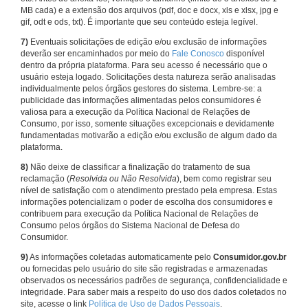
MB cada) e a extensão dos arquivos (pdf, doc e docx, xls e xlsx, jpg e
gif, odt e ods, txt). É importante que seu conteúdo esteja legível.
7)
Eventuais solicitações de edição e/ou exclusão de informações
deverão ser encaminhados por meio do
Fale Conosco
disponível
dentro da própria plataforma. Para seu acesso é necessário que o
usuário esteja logado. Solicitações desta natureza serão analisadas
individualmente pelos órgãos gestores do sistema. Lembre-se: a
publicidade das informações alimentadas pelos consumidores é
valiosa para a execução da Política Nacional de Relações de
Consumo, por isso, somente situações excepcionais e devidamente
fundamentadas motivarão a edição e/ou exclusão de algum dado da
plataforma.
8)
Não deixe de classificar a finalização do tratamento de sua
reclamação (
Resolvida ou Não Resolvida
), bem como registrar seu
nível de satisfação com o atendimento prestado pela empresa. Estas
informações potencializam o poder de escolha dos consumidores e
contribuem para execução da Política Nacional de Relações de
Consumo pelos órgãos do Sistema Nacional de Defesa do
Consumidor.
9)
As informações coletadas automaticamente pelo
Consumidor.gov.br
ou fornecidas pelo usuário do site são registradas e armazenadas
observados os necessários padrões de segurança, confidencialidade e
integridade. Para saber mais a respeito do uso dos dados coletados no
site, acesse o link
Política de Uso de Dados Pessoais
.