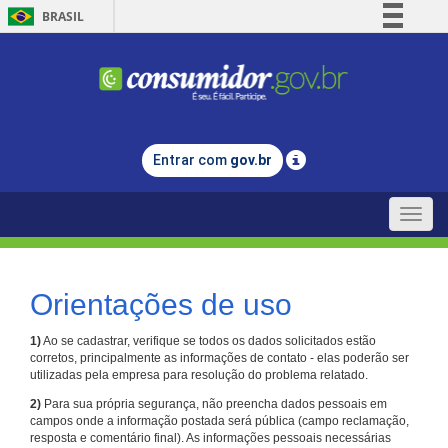
BRASIL
Simplifique!
Comunica BR
Participe
Acesso à informação
Entrar com
gov.br
Legislação
Canais
Toggle
naviga
Orientações de uso
1)
Ao se cadastrar, verifique se todos os dados solicitados estão
corretos, principalmente as informações de contato - elas poderão ser
utilizadas pela empresa para resolução do problema relatado.
2)
Para sua própria segurança, não preencha dados pessoais em
campos onde a informação postada será pública (campo reclamação,
resposta e comentário final). As informações pessoais necessárias