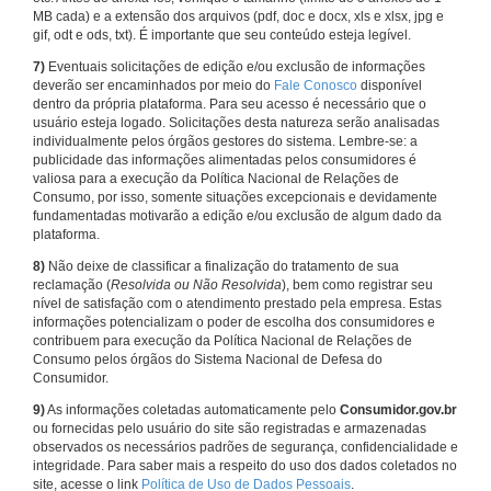
MB cada) e a extensão dos arquivos (pdf, doc e docx, xls e xlsx, jpg e
gif, odt e ods, txt). É importante que seu conteúdo esteja legível.
7)
Eventuais solicitações de edição e/ou exclusão de informações
deverão ser encaminhados por meio do
Fale Conosco
disponível
dentro da própria plataforma. Para seu acesso é necessário que o
usuário esteja logado. Solicitações desta natureza serão analisadas
individualmente pelos órgãos gestores do sistema. Lembre-se: a
publicidade das informações alimentadas pelos consumidores é
valiosa para a execução da Política Nacional de Relações de
Consumo, por isso, somente situações excepcionais e devidamente
fundamentadas motivarão a edição e/ou exclusão de algum dado da
plataforma.
8)
Não deixe de classificar a finalização do tratamento de sua
reclamação (
Resolvida ou Não Resolvida
), bem como registrar seu
nível de satisfação com o atendimento prestado pela empresa. Estas
informações potencializam o poder de escolha dos consumidores e
contribuem para execução da Política Nacional de Relações de
Consumo pelos órgãos do Sistema Nacional de Defesa do
Consumidor.
9)
As informações coletadas automaticamente pelo
Consumidor.gov.br
ou fornecidas pelo usuário do site são registradas e armazenadas
observados os necessários padrões de segurança, confidencialidade e
integridade. Para saber mais a respeito do uso dos dados coletados no
site, acesse o link
Política de Uso de Dados Pessoais
.