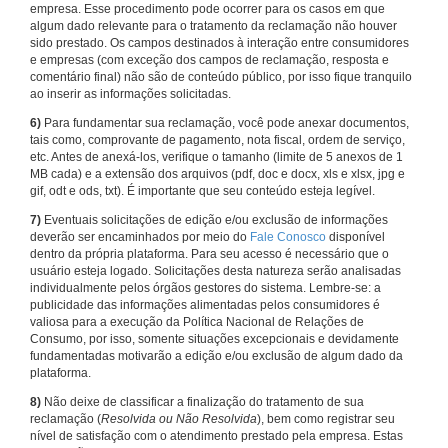
empresa. Esse procedimento pode ocorrer para os casos em que
algum dado relevante para o tratamento da reclamação não houver
sido prestado. Os campos destinados à interação entre consumidores
e empresas (com exceção dos campos de reclamação, resposta e
comentário final) não são de conteúdo público, por isso fique tranquilo
ao inserir as informações solicitadas.
6)
Para fundamentar sua reclamação, você pode anexar documentos,
tais como, comprovante de pagamento, nota fiscal, ordem de serviço,
etc. Antes de anexá-los, verifique o tamanho (limite de 5 anexos de 1
MB cada) e a extensão dos arquivos (pdf, doc e docx, xls e xlsx, jpg e
gif, odt e ods, txt). É importante que seu conteúdo esteja legível.
7)
Eventuais solicitações de edição e/ou exclusão de informações
deverão ser encaminhados por meio do
Fale Conosco
disponível
dentro da própria plataforma. Para seu acesso é necessário que o
usuário esteja logado. Solicitações desta natureza serão analisadas
individualmente pelos órgãos gestores do sistema. Lembre-se: a
publicidade das informações alimentadas pelos consumidores é
valiosa para a execução da Política Nacional de Relações de
Consumo, por isso, somente situações excepcionais e devidamente
fundamentadas motivarão a edição e/ou exclusão de algum dado da
plataforma.
8)
Não deixe de classificar a finalização do tratamento de sua
reclamação (
Resolvida ou Não Resolvida
), bem como registrar seu
nível de satisfação com o atendimento prestado pela empresa. Estas