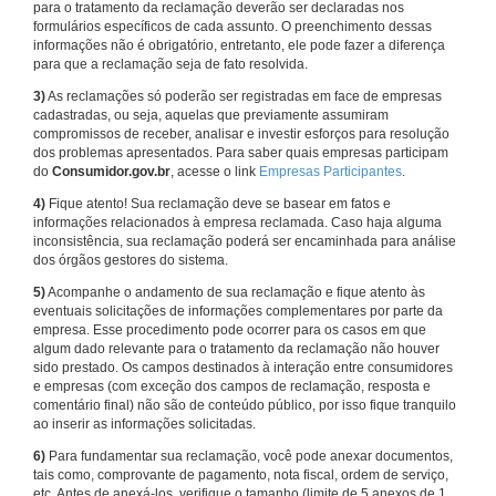
para o tratamento da reclamação deverão ser declaradas nos
formulários específicos de cada assunto. O preenchimento dessas
informações não é obrigatório, entretanto, ele pode fazer a diferença
para que a reclamação seja de fato resolvida.
3)
As reclamações só poderão ser registradas em face de empresas
cadastradas, ou seja, aquelas que previamente assumiram
compromissos de receber, analisar e investir esforços para resolução
dos problemas apresentados. Para saber quais empresas participam
do
Consumidor.gov.br
, acesse o link
Empresas Participantes
.
4)
Fique atento! Sua reclamação deve se basear em fatos e
informações relacionados à empresa reclamada. Caso haja alguma
inconsistência, sua reclamação poderá ser encaminhada para análise
dos órgãos gestores do sistema.
5)
Acompanhe o andamento de sua reclamação e fique atento às
eventuais solicitações de informações complementares por parte da
empresa. Esse procedimento pode ocorrer para os casos em que
algum dado relevante para o tratamento da reclamação não houver
sido prestado. Os campos destinados à interação entre consumidores
e empresas (com exceção dos campos de reclamação, resposta e
comentário final) não são de conteúdo público, por isso fique tranquilo
ao inserir as informações solicitadas.
6)
Para fundamentar sua reclamação, você pode anexar documentos,
tais como, comprovante de pagamento, nota fiscal, ordem de serviço,
etc. Antes de anexá-los, verifique o tamanho (limite de 5 anexos de 1