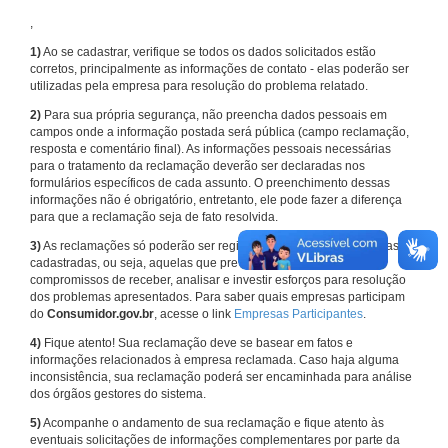
,
1)
Ao se cadastrar, verifique se todos os dados solicitados estão
corretos, principalmente as informações de contato - elas poderão ser
utilizadas pela empresa para resolução do problema relatado.
2)
Para sua própria segurança, não preencha dados pessoais em
campos onde a informação postada será pública (campo reclamação,
resposta e comentário final). As informações pessoais necessárias
para o tratamento da reclamação deverão ser declaradas nos
formulários específicos de cada assunto. O preenchimento dessas
informações não é obrigatório, entretanto, ele pode fazer a diferença
para que a reclamação seja de fato resolvida.
3)
As reclamações só poderão ser registradas em face de empresas
cadastradas, ou seja, aquelas que previamente assumiram
compromissos de receber, analisar e investir esforços para resolução
dos problemas apresentados. Para saber quais empresas participam
do
Consumidor.gov.br
, acesse o link
Empresas Participantes
.
4)
Fique atento! Sua reclamação deve se basear em fatos e
informações relacionados à empresa reclamada. Caso haja alguma
inconsistência, sua reclamação poderá ser encaminhada para análise
dos órgãos gestores do sistema.
5)
Acompanhe o andamento de sua reclamação e fique atento às
eventuais solicitações de informações complementares por parte da