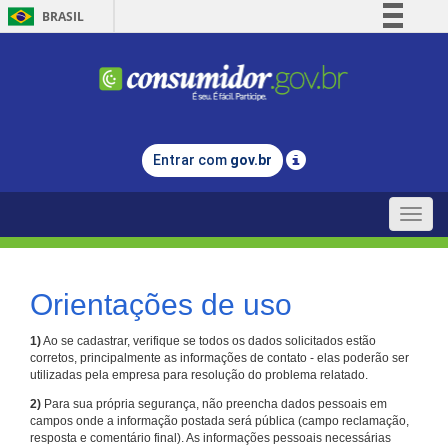
BRASIL
Simplifique!
Comunica BR
Participe
Acesso à informação
Entrar com
gov.br
Legislação
Canais
Toggle
naviga
Orientações de uso
1)
Ao se cadastrar, verifique se todos os dados solicitados estão
corretos, principalmente as informações de contato - elas poderão ser
utilizadas pela empresa para resolução do problema relatado.
2)
Para sua própria segurança, não preencha dados pessoais em
campos onde a informação postada será pública (campo reclamação,
resposta e comentário final). As informações pessoais necessárias