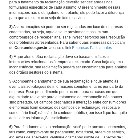
para o tratamento da reclamação deverão ser declaradas nos
formulários específicos de cada assunto. O preenchimento dessas
informações não é obrigatório, entretanto, ele pode fazer a diferença
para que a reclamação seja de fato resolvida.
3)
As reclamações só poderão ser registradas em face de empresas
cadastradas, ou seja, aquelas que previamente assumiram
compromissos de receber, analisar e investir esforços para resolução
dos problemas apresentados. Para saber quais empresas participam
do
Consumidor.gov.br
, acesse o link
Empresas Participantes
.
4)
Fique atento! Sua reclamação deve se basear em fatos e
informações relacionados à empresa reclamada. Caso haja alguma
inconsistência, sua reclamação poderá ser encaminhada para análise
dos órgãos gestores do sistema.
5)
Acompanhe o andamento de sua reclamação e fique atento às
eventuais solicitações de informações complementares por parte da
empresa. Esse procedimento pode ocorrer para os casos em que
algum dado relevante para o tratamento da reclamação não houver
sido prestado. Os campos destinados à interação entre consumidores
e empresas (com exceção dos campos de reclamação, resposta e
comentário final) não são de conteúdo público, por isso fique tranquilo
ao inserir as informações solicitadas.
6)
Para fundamentar sua reclamação, você pode anexar documentos,
tais como, comprovante de pagamento, nota fiscal, ordem de serviço,
etc. Antes de anexá-los, verifique o tamanho (limite de 5 anexos de 1