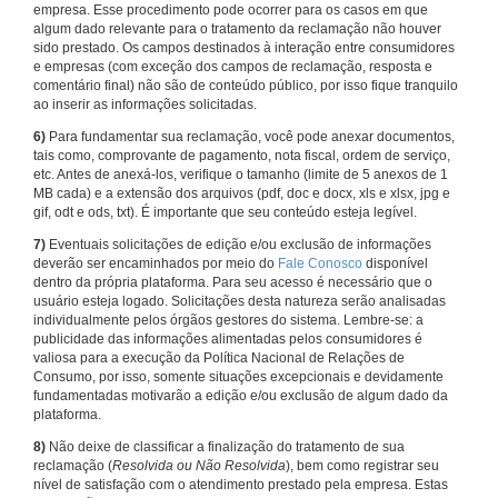
empresa. Esse procedimento pode ocorrer para os casos em que
algum dado relevante para o tratamento da reclamação não houver
sido prestado. Os campos destinados à interação entre consumidores
e empresas (com exceção dos campos de reclamação, resposta e
comentário final) não são de conteúdo público, por isso fique tranquilo
ao inserir as informações solicitadas.
6)
Para fundamentar sua reclamação, você pode anexar documentos,
tais como, comprovante de pagamento, nota fiscal, ordem de serviço,
etc. Antes de anexá-los, verifique o tamanho (limite de 5 anexos de 1
MB cada) e a extensão dos arquivos (pdf, doc e docx, xls e xlsx, jpg e
gif, odt e ods, txt). É importante que seu conteúdo esteja legível.
7)
Eventuais solicitações de edição e/ou exclusão de informações
deverão ser encaminhados por meio do
Fale Conosco
disponível
dentro da própria plataforma. Para seu acesso é necessário que o
usuário esteja logado. Solicitações desta natureza serão analisadas
individualmente pelos órgãos gestores do sistema. Lembre-se: a
publicidade das informações alimentadas pelos consumidores é
valiosa para a execução da Política Nacional de Relações de
Consumo, por isso, somente situações excepcionais e devidamente
fundamentadas motivarão a edição e/ou exclusão de algum dado da
plataforma.
8)
Não deixe de classificar a finalização do tratamento de sua
reclamação (
Resolvida ou Não Resolvida
), bem como registrar seu
nível de satisfação com o atendimento prestado pela empresa. Estas