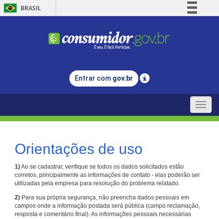
BRASIL
Simplifique!
Comunica BR
Participe
Acesso à informação
Entrar com
gov.br
Legislação
Canais
Toggle
naviga
Orientações de uso
1)
Ao se cadastrar, verifique se todos os dados solicitados estão
corretos, principalmente as informações de contato - elas poderão ser
utilizadas pela empresa para resolução do problema relatado.
2)
Para sua própria segurança, não preencha dados pessoais em
campos onde a informação postada será pública (campo reclamação,
resposta e comentário final). As informações pessoais necessárias