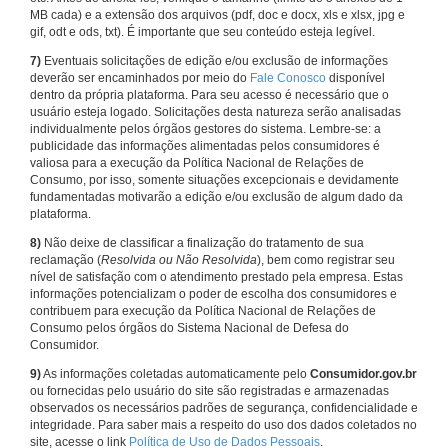
MB cada) e a extensão dos arquivos (pdf, doc e docx, xls e xlsx, jpg e
gif, odt e ods, txt). É importante que seu conteúdo esteja legível.
7)
Eventuais solicitações de edição e/ou exclusão de informações
deverão ser encaminhados por meio do
Fale Conosco
disponível
dentro da própria plataforma. Para seu acesso é necessário que o
usuário esteja logado. Solicitações desta natureza serão analisadas
individualmente pelos órgãos gestores do sistema. Lembre-se: a
publicidade das informações alimentadas pelos consumidores é
valiosa para a execução da Política Nacional de Relações de
Consumo, por isso, somente situações excepcionais e devidamente
fundamentadas motivarão a edição e/ou exclusão de algum dado da
plataforma.
8)
Não deixe de classificar a finalização do tratamento de sua
reclamação (
Resolvida ou Não Resolvida
), bem como registrar seu
nível de satisfação com o atendimento prestado pela empresa. Estas
informações potencializam o poder de escolha dos consumidores e
contribuem para execução da Política Nacional de Relações de
Consumo pelos órgãos do Sistema Nacional de Defesa do
Consumidor.
9)
As informações coletadas automaticamente pelo
Consumidor.gov.br
ou fornecidas pelo usuário do site são registradas e armazenadas
observados os necessários padrões de segurança, confidencialidade e
integridade. Para saber mais a respeito do uso dos dados coletados no
site, acesse o link
Política de Uso de Dados Pessoais
.