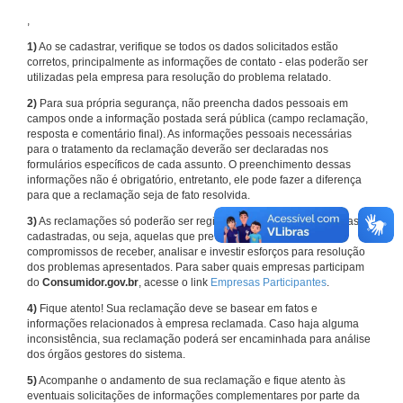
,
1)
Ao se cadastrar, verifique se todos os dados solicitados estão
corretos, principalmente as informações de contato - elas poderão ser
utilizadas pela empresa para resolução do problema relatado.
2)
Para sua própria segurança, não preencha dados pessoais em
campos onde a informação postada será pública (campo reclamação,
resposta e comentário final). As informações pessoais necessárias
para o tratamento da reclamação deverão ser declaradas nos
formulários específicos de cada assunto. O preenchimento dessas
informações não é obrigatório, entretanto, ele pode fazer a diferença
para que a reclamação seja de fato resolvida.
3)
As reclamações só poderão ser registradas em face de empresas
cadastradas, ou seja, aquelas que previamente assumiram
compromissos de receber, analisar e investir esforços para resolução
dos problemas apresentados. Para saber quais empresas participam
do
Consumidor.gov.br
, acesse o link
Empresas Participantes
.
4)
Fique atento! Sua reclamação deve se basear em fatos e
informações relacionados à empresa reclamada. Caso haja alguma
inconsistência, sua reclamação poderá ser encaminhada para análise
dos órgãos gestores do sistema.
5)
Acompanhe o andamento de sua reclamação e fique atento às
eventuais solicitações de informações complementares por parte da