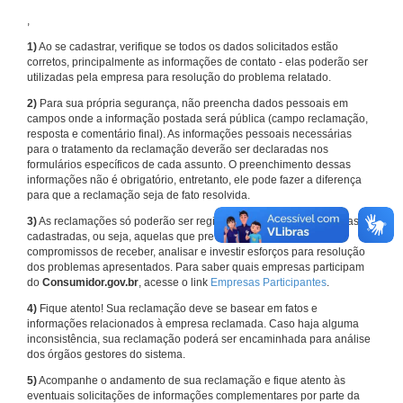
,
1)
Ao se cadastrar, verifique se todos os dados solicitados estão
corretos, principalmente as informações de contato - elas poderão ser
utilizadas pela empresa para resolução do problema relatado.
2)
Para sua própria segurança, não preencha dados pessoais em
campos onde a informação postada será pública (campo reclamação,
resposta e comentário final). As informações pessoais necessárias
para o tratamento da reclamação deverão ser declaradas nos
formulários específicos de cada assunto. O preenchimento dessas
informações não é obrigatório, entretanto, ele pode fazer a diferença
para que a reclamação seja de fato resolvida.
3)
As reclamações só poderão ser registradas em face de empresas
cadastradas, ou seja, aquelas que previamente assumiram
compromissos de receber, analisar e investir esforços para resolução
dos problemas apresentados. Para saber quais empresas participam
do
Consumidor.gov.br
, acesse o link
Empresas Participantes
.
4)
Fique atento! Sua reclamação deve se basear em fatos e
informações relacionados à empresa reclamada. Caso haja alguma
inconsistência, sua reclamação poderá ser encaminhada para análise
dos órgãos gestores do sistema.
5)
Acompanhe o andamento de sua reclamação e fique atento às
eventuais solicitações de informações complementares por parte da