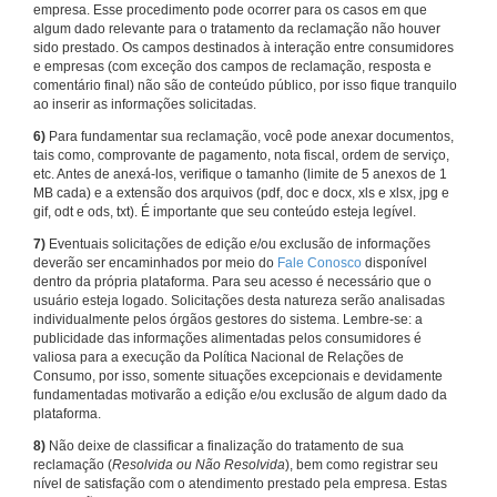
empresa. Esse procedimento pode ocorrer para os casos em que
algum dado relevante para o tratamento da reclamação não houver
sido prestado. Os campos destinados à interação entre consumidores
e empresas (com exceção dos campos de reclamação, resposta e
comentário final) não são de conteúdo público, por isso fique tranquilo
ao inserir as informações solicitadas.
6)
Para fundamentar sua reclamação, você pode anexar documentos,
tais como, comprovante de pagamento, nota fiscal, ordem de serviço,
etc. Antes de anexá-los, verifique o tamanho (limite de 5 anexos de 1
MB cada) e a extensão dos arquivos (pdf, doc e docx, xls e xlsx, jpg e
gif, odt e ods, txt). É importante que seu conteúdo esteja legível.
7)
Eventuais solicitações de edição e/ou exclusão de informações
deverão ser encaminhados por meio do
Fale Conosco
disponível
dentro da própria plataforma. Para seu acesso é necessário que o
usuário esteja logado. Solicitações desta natureza serão analisadas
individualmente pelos órgãos gestores do sistema. Lembre-se: a
publicidade das informações alimentadas pelos consumidores é
valiosa para a execução da Política Nacional de Relações de
Consumo, por isso, somente situações excepcionais e devidamente
fundamentadas motivarão a edição e/ou exclusão de algum dado da
plataforma.
8)
Não deixe de classificar a finalização do tratamento de sua
reclamação (
Resolvida ou Não Resolvida
), bem como registrar seu
nível de satisfação com o atendimento prestado pela empresa. Estas