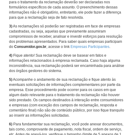
para o tratamento da reclamação deverão ser declaradas nos
formulários específicos de cada assunto. O preenchimento dessas
informações não é obrigatório, entretanto, ele pode fazer a diferença
para que a reclamação seja de fato resolvida.
3)
As reclamações só poderão ser registradas em face de empresas
cadastradas, ou seja, aquelas que previamente assumiram
compromissos de receber, analisar e investir esforços para resolução
dos problemas apresentados. Para saber quais empresas participam
do
Consumidor.gov.br
, acesse o link
Empresas Participantes
.
4)
Fique atento! Sua reclamação deve se basear em fatos e
informações relacionados à empresa reclamada. Caso haja alguma
inconsistência, sua reclamação poderá ser encaminhada para análise
dos órgãos gestores do sistema.
5)
Acompanhe o andamento de sua reclamação e fique atento às
eventuais solicitações de informações complementares por parte da
empresa. Esse procedimento pode ocorrer para os casos em que
algum dado relevante para o tratamento da reclamação não houver
sido prestado. Os campos destinados à interação entre consumidores
e empresas (com exceção dos campos de reclamação, resposta e
comentário final) não são de conteúdo público, por isso fique tranquilo
ao inserir as informações solicitadas.
6)
Para fundamentar sua reclamação, você pode anexar documentos,
tais como, comprovante de pagamento, nota fiscal, ordem de serviço,
etc. Antes de anexá-los, verifique o tamanho (limite de 5 anexos de 1