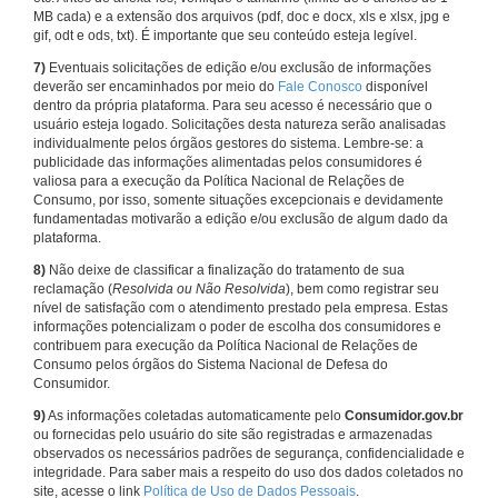
MB cada) e a extensão dos arquivos (pdf, doc e docx, xls e xlsx, jpg e
gif, odt e ods, txt). É importante que seu conteúdo esteja legível.
7)
Eventuais solicitações de edição e/ou exclusão de informações
deverão ser encaminhados por meio do
Fale Conosco
disponível
dentro da própria plataforma. Para seu acesso é necessário que o
usuário esteja logado. Solicitações desta natureza serão analisadas
individualmente pelos órgãos gestores do sistema. Lembre-se: a
publicidade das informações alimentadas pelos consumidores é
valiosa para a execução da Política Nacional de Relações de
Consumo, por isso, somente situações excepcionais e devidamente
fundamentadas motivarão a edição e/ou exclusão de algum dado da
plataforma.
8)
Não deixe de classificar a finalização do tratamento de sua
reclamação (
Resolvida ou Não Resolvida
), bem como registrar seu
nível de satisfação com o atendimento prestado pela empresa. Estas
informações potencializam o poder de escolha dos consumidores e
contribuem para execução da Política Nacional de Relações de
Consumo pelos órgãos do Sistema Nacional de Defesa do
Consumidor.
9)
As informações coletadas automaticamente pelo
Consumidor.gov.br
ou fornecidas pelo usuário do site são registradas e armazenadas
observados os necessários padrões de segurança, confidencialidade e
integridade. Para saber mais a respeito do uso dos dados coletados no
site, acesse o link
Política de Uso de Dados Pessoais
.