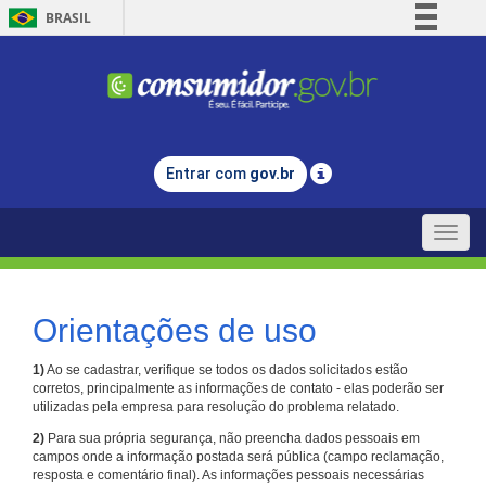
BRASIL
Simplifique!
Comunica BR
Participe
Acesso à informação
Entrar com
gov.br
Legislação
Canais
Toggle
naviga
Orientações de uso
1)
Ao se cadastrar, verifique se todos os dados solicitados estão
corretos, principalmente as informações de contato - elas poderão ser
utilizadas pela empresa para resolução do problema relatado.
2)
Para sua própria segurança, não preencha dados pessoais em
campos onde a informação postada será pública (campo reclamação,
resposta e comentário final). As informações pessoais necessárias