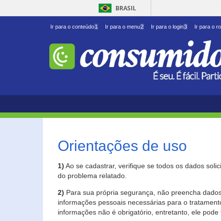
BRASIL
Ir para o conteúdo
1
Ir para o menu
2
Ir para o login
3
Ir para o r
Orientações de uso
1)
Ao se cadastrar, verifique se todos os dados soli
do problema relatado.
2)
Para sua própria segurança, não preencha dados 
informações pessoais necessárias para o tratament
informações não é obrigatório, entretanto, ele pode 