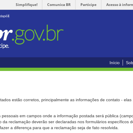
Simplifique!
Comunica BR
Participe
Acesso à infor
odapé
4
Início
Sob
citados estão corretos, principalmente as informações de contato - ela
pessoais em campos onde a informação postada será pública (campo r
o da reclamação deverão ser declaradas nos formulários específicos
fazer a diferença para que a reclamação seja de fato resolvida.