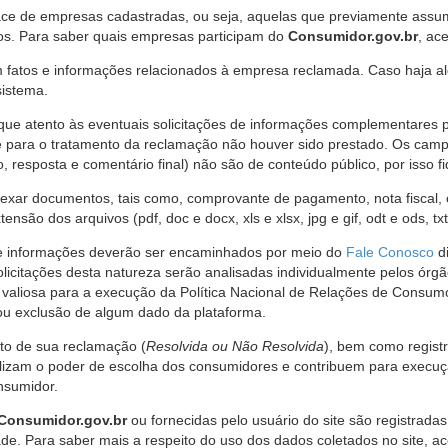
ce de empresas cadastradas, ou seja, aquelas que previamente assumi
os. Para saber quais empresas participam do
Consumidor.gov.br
, ac
 fatos e informações relacionados à empresa reclamada. Caso haja al
sistema.
e atento às eventuais solicitações de informações complementares 
 para o tratamento da reclamação não houver sido prestado. Os camp
sposta e comentário final) não são de conteúdo público, por isso fique
ar documentos, tais como, comprovante de pagamento, nota fiscal, ord
nsão dos arquivos (pdf, doc e docx, xls e xlsx, jpg e gif, odt e ods, tx
 de informações deverão ser encaminhados por meio do
Fale Conosco
di
olicitações desta natureza serão analisadas individualmente pelos órg
valiosa para a execução da Política Nacional de Relações de Consumo
u exclusão de algum dado da plataforma.
nto de sua reclamação (
Resolvida ou Não Resolvida
), bem como regist
alizam o poder de escolha dos consumidores e contribuem para execu
nsumidor.
Consumidor.gov.br
ou fornecidas pelo usuário do site são registrad
de. Para saber mais a respeito do uso dos dados coletados no site, ac