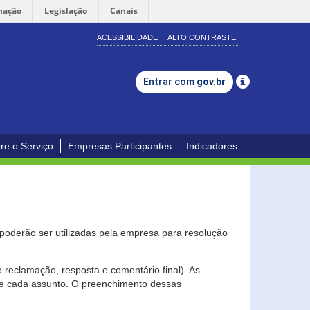
mação
Legislação
Canais
ACESSIBILIDADE
ALTO CONTRASTE
Entrar com
gov.br
re o Serviço
Empresas Participantes
Indicadores
s poderão ser utilizadas pela empresa para resolução
eclamação, resposta e comentário final). As
 de cada assunto. O preenchimento dessas