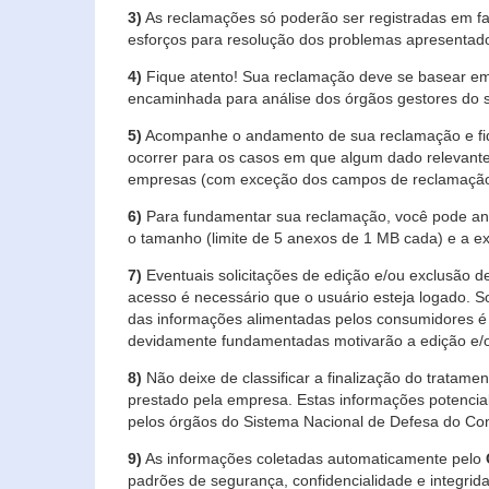
3)
As reclamações só poderão ser registradas em fa
esforços para resolução dos problemas apresentad
4)
Fique atento! Sua reclamação deve se basear em
encaminhada para análise dos órgãos gestores do 
5)
Acompanhe o andamento de sua reclamação e fiqu
ocorrer para os casos em que algum dado relevante
empresas (com exceção dos campos de reclamação, re
6)
Para fundamentar sua reclamação, você pode anex
o tamanho (limite de 5 anexos de 1 MB cada) e a exte
7)
Eventuais solicitações de edição e/ou exclusão
acesso é necessário que o usuário esteja logado. S
das informações alimentadas pelos consumidores é 
devidamente fundamentadas motivarão a edição e/o
8)
Não deixe de classificar a finalização do tratame
prestado pela empresa. Estas informações potenci
pelos órgãos do Sistema Nacional de Defesa do Co
9)
As informações coletadas automaticamente pelo
padrões de segurança, confidencialidade e integrida