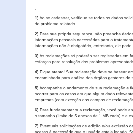
,
1)
Ao se cadastrar, verifique se todos os dados soli
do problema relatado.
2)
Para sua própria segurança, não preencha dados 
informações pessoais necessárias para o tratament
informações não é obrigatório, entretanto, ele pode 
3)
As reclamações só poderão ser registradas em fa
esforços para resolução dos problemas apresentad
4)
Fique atento! Sua reclamação deve se basear em
encaminhada para análise dos órgãos gestores do 
5)
Acompanhe o andamento de sua reclamação e fiqu
ocorrer para os casos em que algum dado relevante
empresas (com exceção dos campos de reclamação, re
6)
Para fundamentar sua reclamação, você pode anex
o tamanho (limite de 5 anexos de 1 MB cada) e a exte
7)
Eventuais solicitações de edição e/ou exclusão
acesso é necessário que o usuário esteja logado. S