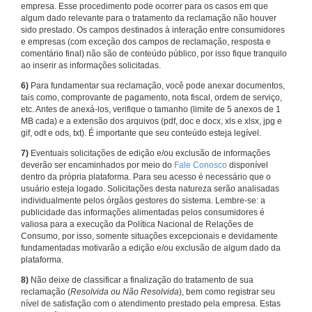
empresa. Esse procedimento pode ocorrer para os casos em que
algum dado relevante para o tratamento da reclamação não houver
sido prestado. Os campos destinados à interação entre consumidores
e empresas (com exceção dos campos de reclamação, resposta e
comentário final) não são de conteúdo público, por isso fique tranquilo
ao inserir as informações solicitadas.
6)
Para fundamentar sua reclamação, você pode anexar documentos,
tais como, comprovante de pagamento, nota fiscal, ordem de serviço,
etc. Antes de anexá-los, verifique o tamanho (limite de 5 anexos de 1
MB cada) e a extensão dos arquivos (pdf, doc e docx, xls e xlsx, jpg e
gif, odt e ods, txt). É importante que seu conteúdo esteja legível.
7)
Eventuais solicitações de edição e/ou exclusão de informações
deverão ser encaminhados por meio do
Fale Conosco
disponível
dentro da própria plataforma. Para seu acesso é necessário que o
usuário esteja logado. Solicitações desta natureza serão analisadas
individualmente pelos órgãos gestores do sistema. Lembre-se: a
publicidade das informações alimentadas pelos consumidores é
valiosa para a execução da Política Nacional de Relações de
Consumo, por isso, somente situações excepcionais e devidamente
fundamentadas motivarão a edição e/ou exclusão de algum dado da
plataforma.
8)
Não deixe de classificar a finalização do tratamento de sua
reclamação (
Resolvida ou Não Resolvida
), bem como registrar seu
nível de satisfação com o atendimento prestado pela empresa. Estas