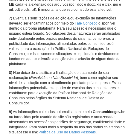
MB cada) e a extensão dos arquivos (pdf, doc e docx, xls e xlsx, jpg e
gif, odt e ods, txt). É importante que seu conteúdo esteja legível.
7)
Eventuais solicitações de edição e/ou exclusão de informações
deverão ser encaminhados por meio do
Fale Conosco
disponível
dentro da própria plataforma. Para seu acesso é necessário que o
usuário esteja logado. Solicitações desta natureza serão analisadas
individualmente pelos órgãos gestores do sistema. Lembre-se: a
publicidade das informações alimentadas pelos consumidores é
valiosa para a execução da Política Nacional de Relações de
Consumo, por isso, somente situações excepcionais e devidamente
fundamentadas motivarão a edição e/ou exclusão de algum dado da
plataforma.
8)
Não deixe de classificar a finalização do tratamento de sua
reclamação (
Resolvida ou Não Resolvida
), bem como registrar seu
nível de satisfação com o atendimento prestado pela empresa. Estas
informações potencializam o poder de escolha dos consumidores e
contribuem para execução da Política Nacional de Relações de
Consumo pelos órgãos do Sistema Nacional de Defesa do
Consumidor.
9)
As informações coletadas automaticamente pelo
Consumidor.gov.br
ou fornecidas pelo usuário do site são registradas e armazenadas
observados os necessários padrões de segurança, confidencialidade e
integridade. Para saber mais a respeito do uso dos dados coletados no
site, acesse o link
Política de Uso de Dados Pessoais
.