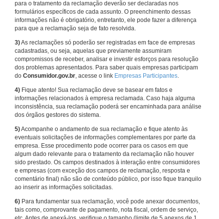
para o tratamento da reclamação deverão ser declaradas nos
formulários específicos de cada assunto. O preenchimento dessas
informações não é obrigatório, entretanto, ele pode fazer a diferença
para que a reclamação seja de fato resolvida.
3)
As reclamações só poderão ser registradas em face de empresas
cadastradas, ou seja, aquelas que previamente assumiram
compromissos de receber, analisar e investir esforços para resolução
dos problemas apresentados. Para saber quais empresas participam
do
Consumidor.gov.br
, acesse o link
Empresas Participantes
.
4)
Fique atento! Sua reclamação deve se basear em fatos e
informações relacionados à empresa reclamada. Caso haja alguma
inconsistência, sua reclamação poderá ser encaminhada para análise
dos órgãos gestores do sistema.
5)
Acompanhe o andamento de sua reclamação e fique atento às
eventuais solicitações de informações complementares por parte da
empresa. Esse procedimento pode ocorrer para os casos em que
algum dado relevante para o tratamento da reclamação não houver
sido prestado. Os campos destinados à interação entre consumidores
e empresas (com exceção dos campos de reclamação, resposta e
comentário final) não são de conteúdo público, por isso fique tranquilo
ao inserir as informações solicitadas.
6)
Para fundamentar sua reclamação, você pode anexar documentos,
tais como, comprovante de pagamento, nota fiscal, ordem de serviço,
etc. Antes de anexá-los, verifique o tamanho (limite de 5 anexos de 1