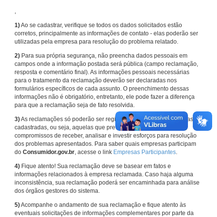
,
1)
Ao se cadastrar, verifique se todos os dados solicitados estão
corretos, principalmente as informações de contato - elas poderão ser
utilizadas pela empresa para resolução do problema relatado.
2)
Para sua própria segurança, não preencha dados pessoais em
campos onde a informação postada será pública (campo reclamação,
resposta e comentário final). As informações pessoais necessárias
para o tratamento da reclamação deverão ser declaradas nos
formulários específicos de cada assunto. O preenchimento dessas
informações não é obrigatório, entretanto, ele pode fazer a diferença
para que a reclamação seja de fato resolvida.
3)
As reclamações só poderão ser registradas em face de empresas
cadastradas, ou seja, aquelas que previamente assumiram
compromissos de receber, analisar e investir esforços para resolução
dos problemas apresentados. Para saber quais empresas participam
do
Consumidor.gov.br
, acesse o link
Empresas Participantes
.
4)
Fique atento! Sua reclamação deve se basear em fatos e
informações relacionados à empresa reclamada. Caso haja alguma
inconsistência, sua reclamação poderá ser encaminhada para análise
dos órgãos gestores do sistema.
5)
Acompanhe o andamento de sua reclamação e fique atento às
eventuais solicitações de informações complementares por parte da