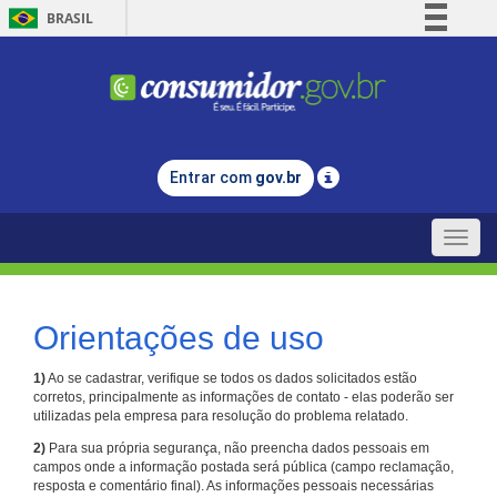
BRASIL
Simplifique!
Comunica BR
Participe
Acesso à informação
Entrar com
gov.br
Legislação
Canais
Toggle
naviga
Orientações de uso
1)
Ao se cadastrar, verifique se todos os dados solicitados estão
corretos, principalmente as informações de contato - elas poderão ser
utilizadas pela empresa para resolução do problema relatado.
2)
Para sua própria segurança, não preencha dados pessoais em
campos onde a informação postada será pública (campo reclamação,
resposta e comentário final). As informações pessoais necessárias