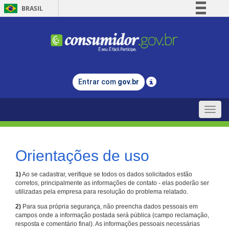
BRASIL
Simplifique!
Comunica BR
Participe
Acesso à informação
Entrar com
gov.br
Legislação
Canais
Toggle
naviga
Orientações de uso
1)
Ao se cadastrar, verifique se todos os dados solicitados estão
corretos, principalmente as informações de contato - elas poderão ser
utilizadas pela empresa para resolução do problema relatado.
2)
Para sua própria segurança, não preencha dados pessoais em
campos onde a informação postada será pública (campo reclamação,
resposta e comentário final). As informações pessoais necessárias