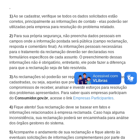
,
1)
Ao se cadastrar, verifique se todos os dados solicitados estão
corretos, principalmente as informações de contato - elas poderão ser
utilizadas pela empresa para resolução do problema relatado.
2)
Para sua própria segurança, não preencha dados pessoais em
campos onde a informação postada será pública (campo reclamação,
resposta e comentário final). As informações pessoais necessárias
para o tratamento da reclamação deverão ser declaradas nos
formulários específicos de cada assunto. O preenchimento dessas
informações não é obrigatório, entretanto, ele pode fazer a diferença
para que a reclamação seja de fato resolvida.
3)
As reclamações só poderão ser registradas em face de empresas
cadastradas, ou seja, aquelas que previamente assumiram
compromissos de receber, analisar e investir esforços para resolução
dos problemas apresentados. Para saber quais empresas participam
do
Consumidor.gov.br
, acesse o link
Empresas Participantes
.
4)
Fique atento! Sua reclamação deve se basear em fatos e
informações relacionados à empresa reclamada. Caso haja alguma
inconsistência, sua reclamação poderá ser encaminhada para análise
dos órgãos gestores do sistema.
5)
Acompanhe o andamento de sua reclamação e fique atento às
eventuais solicitações de informações complementares por parte da