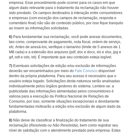
empresa. Esse procedimento pode ocorrer para os casos em que
algum dado relevante para o tratamento da reclamação não houver
sido prestado. Os campos destinados à interação entre consumidores
e empresas (com exceção dos campos de reclamação, resposta e
comentário final) não são de conteúdo público, por isso fique tranquilo
ao inserir as informações solicitadas.
6)
Para fundamentar sua reclamação, você pode anexar documentos,
tais como, comprovante de pagamento, nota fiscal, ordem de serviço,
etc. Antes de anexá-los, verifique o tamanho (limite de 5 anexos de 1
MB cada) e a extensão dos arquivos (pdf, doc e docx, xls e xlsx, jpg e
gif, odt e ods, txt). É importante que seu conteúdo esteja legível.
7)
Eventuais solicitações de edição e/ou exclusão de informações
deverão ser encaminhados por meio do
Fale Conosco
disponível
dentro da própria plataforma. Para seu acesso é necessário que o
usuário esteja logado. Solicitações desta natureza serão analisadas
individualmente pelos órgãos gestores do sistema. Lembre-se: a
publicidade das informações alimentadas pelos consumidores é
valiosa para a execução da Política Nacional de Relações de
Consumo, por isso, somente situações excepcionais e devidamente
fundamentadas motivarão a edição e/ou exclusão de algum dado da
plataforma.
8)
Não deixe de classificar a finalização do tratamento de sua
reclamação (
Resolvida ou Não Resolvida
), bem como registrar seu
nível de satisfação com o atendimento prestado pela empresa. Estas