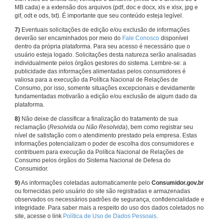
MB cada) e a extensão dos arquivos (pdf, doc e docx, xls e xlsx, jpg e
gif, odt e ods, txt). É importante que seu conteúdo esteja legível.
7)
Eventuais solicitações de edição e/ou exclusão de informações
deverão ser encaminhados por meio do
Fale Conosco
disponível
dentro da própria plataforma. Para seu acesso é necessário que o
usuário esteja logado. Solicitações desta natureza serão analisadas
individualmente pelos órgãos gestores do sistema. Lembre-se: a
publicidade das informações alimentadas pelos consumidores é
valiosa para a execução da Política Nacional de Relações de
Consumo, por isso, somente situações excepcionais e devidamente
fundamentadas motivarão a edição e/ou exclusão de algum dado da
plataforma.
8)
Não deixe de classificar a finalização do tratamento de sua
reclamação (
Resolvida ou Não Resolvida
), bem como registrar seu
nível de satisfação com o atendimento prestado pela empresa. Estas
informações potencializam o poder de escolha dos consumidores e
contribuem para execução da Política Nacional de Relações de
Consumo pelos órgãos do Sistema Nacional de Defesa do
Consumidor.
9)
As informações coletadas automaticamente pelo
Consumidor.gov.br
ou fornecidas pelo usuário do site são registradas e armazenadas
observados os necessários padrões de segurança, confidencialidade e
integridade. Para saber mais a respeito do uso dos dados coletados no
site, acesse o link
Política de Uso de Dados Pessoais
.