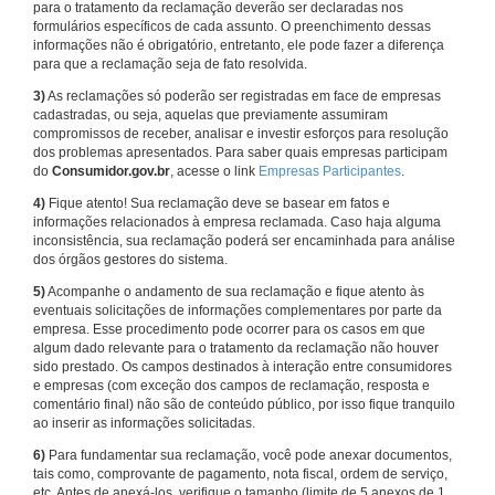
para o tratamento da reclamação deverão ser declaradas nos
formulários específicos de cada assunto. O preenchimento dessas
informações não é obrigatório, entretanto, ele pode fazer a diferença
para que a reclamação seja de fato resolvida.
3)
As reclamações só poderão ser registradas em face de empresas
cadastradas, ou seja, aquelas que previamente assumiram
compromissos de receber, analisar e investir esforços para resolução
dos problemas apresentados. Para saber quais empresas participam
do
Consumidor.gov.br
, acesse o link
Empresas Participantes
.
4)
Fique atento! Sua reclamação deve se basear em fatos e
informações relacionados à empresa reclamada. Caso haja alguma
inconsistência, sua reclamação poderá ser encaminhada para análise
dos órgãos gestores do sistema.
5)
Acompanhe o andamento de sua reclamação e fique atento às
eventuais solicitações de informações complementares por parte da
empresa. Esse procedimento pode ocorrer para os casos em que
algum dado relevante para o tratamento da reclamação não houver
sido prestado. Os campos destinados à interação entre consumidores
e empresas (com exceção dos campos de reclamação, resposta e
comentário final) não são de conteúdo público, por isso fique tranquilo
ao inserir as informações solicitadas.
6)
Para fundamentar sua reclamação, você pode anexar documentos,
tais como, comprovante de pagamento, nota fiscal, ordem de serviço,
etc. Antes de anexá-los, verifique o tamanho (limite de 5 anexos de 1