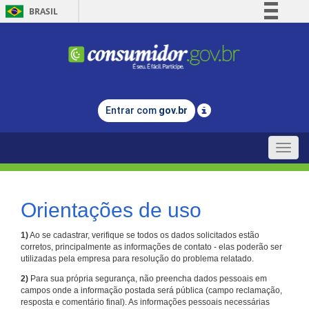
BRASIL
Simplifique!
Comunica BR
Participe
Acesso à informação
Entrar com
gov.br
Legislação
Canais
Toggle
naviga
Orientações de uso
1)
Ao se cadastrar, verifique se todos os dados solicitados estão
corretos, principalmente as informações de contato - elas poderão ser
utilizadas pela empresa para resolução do problema relatado.
2)
Para sua própria segurança, não preencha dados pessoais em
campos onde a informação postada será pública (campo reclamação,
resposta e comentário final). As informações pessoais necessárias