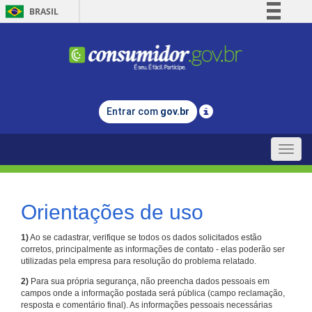
BRASIL
Simplifique!
Comunica BR
Participe
Acesso à informação
Entrar com
gov.br
Legislação
Canais
Toggle
naviga
Orientações de uso
1)
Ao se cadastrar, verifique se todos os dados solicitados estão
corretos, principalmente as informações de contato - elas poderão ser
utilizadas pela empresa para resolução do problema relatado.
2)
Para sua própria segurança, não preencha dados pessoais em
campos onde a informação postada será pública (campo reclamação,
resposta e comentário final). As informações pessoais necessárias