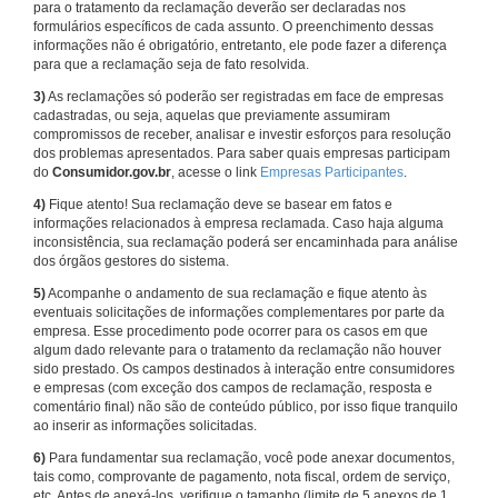
para o tratamento da reclamação deverão ser declaradas nos
formulários específicos de cada assunto. O preenchimento dessas
informações não é obrigatório, entretanto, ele pode fazer a diferença
para que a reclamação seja de fato resolvida.
3)
As reclamações só poderão ser registradas em face de empresas
cadastradas, ou seja, aquelas que previamente assumiram
compromissos de receber, analisar e investir esforços para resolução
dos problemas apresentados. Para saber quais empresas participam
do
Consumidor.gov.br
, acesse o link
Empresas Participantes
.
4)
Fique atento! Sua reclamação deve se basear em fatos e
informações relacionados à empresa reclamada. Caso haja alguma
inconsistência, sua reclamação poderá ser encaminhada para análise
dos órgãos gestores do sistema.
5)
Acompanhe o andamento de sua reclamação e fique atento às
eventuais solicitações de informações complementares por parte da
empresa. Esse procedimento pode ocorrer para os casos em que
algum dado relevante para o tratamento da reclamação não houver
sido prestado. Os campos destinados à interação entre consumidores
e empresas (com exceção dos campos de reclamação, resposta e
comentário final) não são de conteúdo público, por isso fique tranquilo
ao inserir as informações solicitadas.
6)
Para fundamentar sua reclamação, você pode anexar documentos,
tais como, comprovante de pagamento, nota fiscal, ordem de serviço,
etc. Antes de anexá-los, verifique o tamanho (limite de 5 anexos de 1