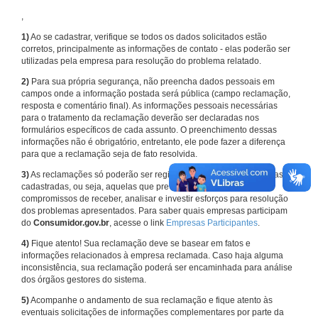
,
1)
Ao se cadastrar, verifique se todos os dados solicitados estão
corretos, principalmente as informações de contato - elas poderão ser
utilizadas pela empresa para resolução do problema relatado.
2)
Para sua própria segurança, não preencha dados pessoais em
campos onde a informação postada será pública (campo reclamação,
resposta e comentário final). As informações pessoais necessárias
para o tratamento da reclamação deverão ser declaradas nos
formulários específicos de cada assunto. O preenchimento dessas
informações não é obrigatório, entretanto, ele pode fazer a diferença
para que a reclamação seja de fato resolvida.
3)
As reclamações só poderão ser registradas em face de empresas
cadastradas, ou seja, aquelas que previamente assumiram
compromissos de receber, analisar e investir esforços para resolução
dos problemas apresentados. Para saber quais empresas participam
do
Consumidor.gov.br
, acesse o link
Empresas Participantes
.
4)
Fique atento! Sua reclamação deve se basear em fatos e
informações relacionados à empresa reclamada. Caso haja alguma
inconsistência, sua reclamação poderá ser encaminhada para análise
dos órgãos gestores do sistema.
5)
Acompanhe o andamento de sua reclamação e fique atento às
eventuais solicitações de informações complementares por parte da