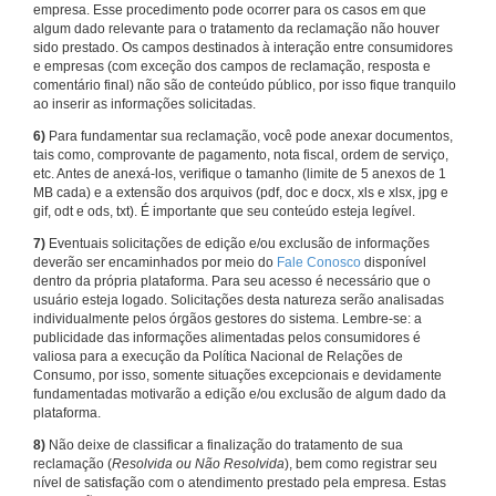
empresa. Esse procedimento pode ocorrer para os casos em que
algum dado relevante para o tratamento da reclamação não houver
sido prestado. Os campos destinados à interação entre consumidores
e empresas (com exceção dos campos de reclamação, resposta e
comentário final) não são de conteúdo público, por isso fique tranquilo
ao inserir as informações solicitadas.
6)
Para fundamentar sua reclamação, você pode anexar documentos,
tais como, comprovante de pagamento, nota fiscal, ordem de serviço,
etc. Antes de anexá-los, verifique o tamanho (limite de 5 anexos de 1
MB cada) e a extensão dos arquivos (pdf, doc e docx, xls e xlsx, jpg e
gif, odt e ods, txt). É importante que seu conteúdo esteja legível.
7)
Eventuais solicitações de edição e/ou exclusão de informações
deverão ser encaminhados por meio do
Fale Conosco
disponível
dentro da própria plataforma. Para seu acesso é necessário que o
usuário esteja logado. Solicitações desta natureza serão analisadas
individualmente pelos órgãos gestores do sistema. Lembre-se: a
publicidade das informações alimentadas pelos consumidores é
valiosa para a execução da Política Nacional de Relações de
Consumo, por isso, somente situações excepcionais e devidamente
fundamentadas motivarão a edição e/ou exclusão de algum dado da
plataforma.
8)
Não deixe de classificar a finalização do tratamento de sua
reclamação (
Resolvida ou Não Resolvida
), bem como registrar seu
nível de satisfação com o atendimento prestado pela empresa. Estas