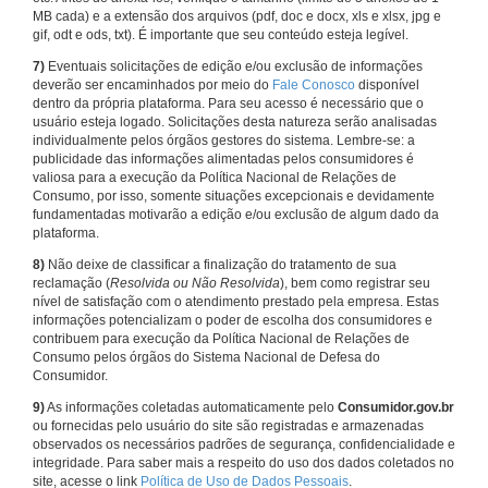
MB cada) e a extensão dos arquivos (pdf, doc e docx, xls e xlsx, jpg e
gif, odt e ods, txt). É importante que seu conteúdo esteja legível.
7)
Eventuais solicitações de edição e/ou exclusão de informações
deverão ser encaminhados por meio do
Fale Conosco
disponível
dentro da própria plataforma. Para seu acesso é necessário que o
usuário esteja logado. Solicitações desta natureza serão analisadas
individualmente pelos órgãos gestores do sistema. Lembre-se: a
publicidade das informações alimentadas pelos consumidores é
valiosa para a execução da Política Nacional de Relações de
Consumo, por isso, somente situações excepcionais e devidamente
fundamentadas motivarão a edição e/ou exclusão de algum dado da
plataforma.
8)
Não deixe de classificar a finalização do tratamento de sua
reclamação (
Resolvida ou Não Resolvida
), bem como registrar seu
nível de satisfação com o atendimento prestado pela empresa. Estas
informações potencializam o poder de escolha dos consumidores e
contribuem para execução da Política Nacional de Relações de
Consumo pelos órgãos do Sistema Nacional de Defesa do
Consumidor.
9)
As informações coletadas automaticamente pelo
Consumidor.gov.br
ou fornecidas pelo usuário do site são registradas e armazenadas
observados os necessários padrões de segurança, confidencialidade e
integridade. Para saber mais a respeito do uso dos dados coletados no
site, acesse o link
Política de Uso de Dados Pessoais
.