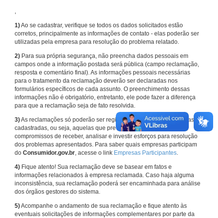
,
1)
Ao se cadastrar, verifique se todos os dados solicitados estão
corretos, principalmente as informações de contato - elas poderão ser
utilizadas pela empresa para resolução do problema relatado.
2)
Para sua própria segurança, não preencha dados pessoais em
campos onde a informação postada será pública (campo reclamação,
resposta e comentário final). As informações pessoais necessárias
para o tratamento da reclamação deverão ser declaradas nos
formulários específicos de cada assunto. O preenchimento dessas
informações não é obrigatório, entretanto, ele pode fazer a diferença
para que a reclamação seja de fato resolvida.
3)
As reclamações só poderão ser registradas em face de empresas
cadastradas, ou seja, aquelas que previamente assumiram
compromissos de receber, analisar e investir esforços para resolução
dos problemas apresentados. Para saber quais empresas participam
do
Consumidor.gov.br
, acesse o link
Empresas Participantes
.
4)
Fique atento! Sua reclamação deve se basear em fatos e
informações relacionados à empresa reclamada. Caso haja alguma
inconsistência, sua reclamação poderá ser encaminhada para análise
dos órgãos gestores do sistema.
5)
Acompanhe o andamento de sua reclamação e fique atento às
eventuais solicitações de informações complementares por parte da