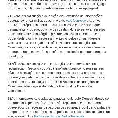
MB cada) e a extensão dos arquivos (pdf, doc e docx, xls e xlsx, jpg e
gif, odt e ods, txt). É importante que seu conteúdo esteja legível.
7)
Eventuais solicitações de edição e/ou exclusão de informações
deverão ser encaminhados por meio do
Fale Conosco
disponível
dentro da própria plataforma. Para seu acesso é necessário que o
usuário esteja logado. Solicitações desta natureza serão analisadas
individualmente pelos órgãos gestores do sistema. Lembre-se: a
publicidade das informações alimentadas pelos consumidores é
valiosa para a execução da Política Nacional de Relações de
Consumo, por isso, somente situações excepcionais e devidamente
fundamentadas motivarão a edição e/ou exclusão de algum dado da
plataforma.
8)
Não deixe de classificar a finalização do tratamento de sua
reclamação (
Resolvida ou Não Resolvida
), bem como registrar seu
nível de satisfação com o atendimento prestado pela empresa. Estas
informações potencializam o poder de escolha dos consumidores e
contribuem para execução da Política Nacional de Relações de
Consumo pelos órgãos do Sistema Nacional de Defesa do
Consumidor.
9)
As informações coletadas automaticamente pelo
Consumidor.gov.br
ou fornecidas pelo usuário do site são registradas e armazenadas
observados os necessários padrões de segurança, confidencialidade e
integridade. Para saber mais a respeito do uso dos dados coletados no
site, acesse o link
Política de Uso de Dados Pessoais
.