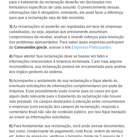
para o tratamento da reclamação deverão ser declaradas nos
formulários específicos de cada assunto. O preenchimento dessas
informações não é obrigatório, entretanto, ele pode fazer a diferença
para que a reclamação seja de fato resolvida.
3)
As reclamações só poderão ser registradas em face de empresas
cadastradas, ou seja, aquelas que previamente assumiram
compromissos de receber, analisar e investir esforços para resolução
dos problemas apresentados. Para saber quais empresas participam
do
Consumidor.gov.br
, acesse o link
Empresas Participantes
.
4)
Fique atento! Sua reclamação deve se basear em fatos e
informações relacionados à empresa reclamada. Caso haja alguma
inconsistência, sua reclamação poderá ser encaminhada para análise
dos órgãos gestores do sistema.
5)
Acompanhe o andamento de sua reclamação e fique atento às
eventuais solicitações de informações complementares por parte da
empresa. Esse procedimento pode ocorrer para os casos em que
algum dado relevante para o tratamento da reclamação não houver
sido prestado. Os campos destinados à interação entre consumidores
e empresas (com exceção dos campos de reclamação, resposta e
comentário final) não são de conteúdo público, por isso fique tranquilo
ao inserir as informações solicitadas.
6)
Para fundamentar sua reclamação, você pode anexar documentos,
tais como, comprovante de pagamento, nota fiscal, ordem de serviço,
etc. Antes de anexá-los, verifique o tamanho (limite de 5 anexos de 1