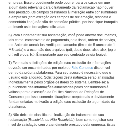
empresa. Esse procedimento pode ocorrer para os casos em que
algum dado relevante para o tratamento da reclamação não houver
sido prestado. Os campos destinados à interação entre consumidores
e empresas (com exceção dos campos de reclamação, resposta e
comentário final) não são de conteúdo público, por isso fique tranquilo
ao inserir as informações solicitadas.
6)
Para fundamentar sua reclamação, você pode anexar documentos,
tais como, comprovante de pagamento, nota fiscal, ordem de serviço,
etc. Antes de anexá-los, verifique o tamanho (limite de 5 anexos de 1
MB cada) e a extensão dos arquivos (pdf, doc e docx, xls e xlsx, jpg e
gif, odt e ods, txt). É importante que seu conteúdo esteja legível.
7)
Eventuais solicitações de edição e/ou exclusão de informações
deverão ser encaminhados por meio do
Fale Conosco
disponível
dentro da própria plataforma. Para seu acesso é necessário que o
usuário esteja logado. Solicitações desta natureza serão analisadas
individualmente pelos órgãos gestores do sistema. Lembre-se: a
publicidade das informações alimentadas pelos consumidores é
valiosa para a execução da Política Nacional de Relações de
Consumo, por isso, somente situações excepcionais e devidamente
fundamentadas motivarão a edição e/ou exclusão de algum dado da
plataforma.
8)
Não deixe de classificar a finalização do tratamento de sua
reclamação (
Resolvida ou Não Resolvida
), bem como registrar seu
nível de satisfação com o atendimento prestado pela empresa. Estas