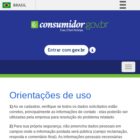
BRASIL
Simplifique!
Comunica BR
Participe
Acesso à informação
Entrar com
gov.br
Legislação
Canais
Toggle
naviga
Orientações de uso
1)
Ao se cadastrar, verifique se todos os dados solicitados estão
corretos, principalmente as informações de contato - elas poderão ser
utilizadas pela empresa para resolução do problema relatado.
2)
Para sua própria segurança, não preencha dados pessoais em
campos onde a informação postada será pública (campo reclamação,
resposta e comentário final). As informações pessoais necessárias