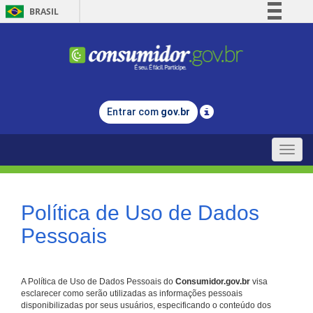
BRASIL
Simplifique!
Comunica BR
Participe
Acesso à informação
Entrar com
gov.br
Legislação
Canais
Toggle
naviga
Política de Uso de Dados
Pessoais
A Política de Uso de Dados Pessoais do
Consumidor.gov.br
visa
esclarecer como serão utilizadas as informações pessoais
disponibilizadas por seus usuários, especificando o conteúdo dos