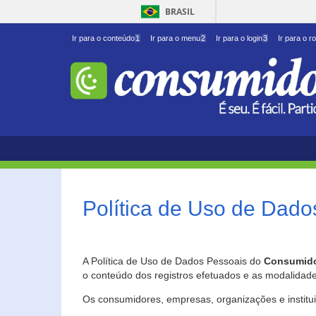
BRASIL
Ir para o conteúdo
1
Ir para o menu
2
Ir para o login
3
Ir para o r
Política de Uso de Dado
A Política de Uso de Dados Pessoais do
Consumido
o conteúdo dos registros efetuados e as modalidad
Os consumidores, empresas, organizações e institu