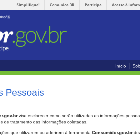
Simplifique!
Comunica BR
Participe
Acesso à infor
odapé
4
Início
Sob
s Pessoais
r.gov.br
visa esclarecer como serão utilizadas as informações pessoai
es de tratamento das informações coletadas.
ições que utilizarem ou aderirem à ferramenta
Consumidor.gov.br
dev