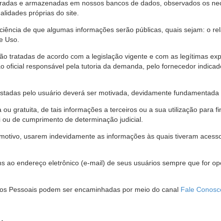
stradas e armazenadas em nossos bancos de dados, observados os nec
alidades próprias do site.
 ciência de que algumas informações serão públicas, quais sejam: o re
e Uso.
são tratadas de acordo com a legislação vigente e com as legítimas ex
o oficial responsável pela tutoria da demanda, pelo fornecedor indic
restadas pelo usuário deverá ser motivada, devidamente fundamentada 
u gratuita, de tais informações a terceiros ou a sua utilização para f
i ou de cumprimento de determinação judicial.
motivo, usarem indevidamente as informações às quais tiveram acesso 
 ao endereço eletrônico (e-mail) de seus usuários sempre que for o
Dados Pessoais podem ser encaminhadas por meio do canal
Fale Conosc