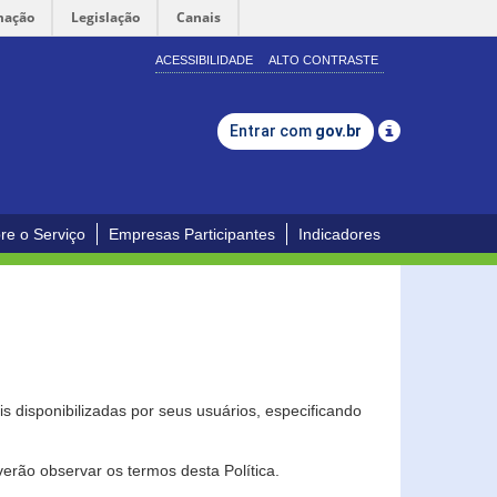
mação
Legislação
Canais
ACESSIBILIDADE
ALTO CONTRASTE
Entrar com
gov.br
re o Serviço
Empresas Participantes
Indicadores
s disponibilizadas por seus usuários, especificando
erão observar os termos desta Política.