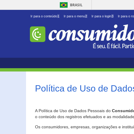
BRASIL
Ir para o conteúdo
1
Ir para o menu
2
Ir para o login
3
Ir para o r
Política de Uso de Dado
A Política de Uso de Dados Pessoais do
Consumido
o conteúdo dos registros efetuados e as modalidad
Os consumidores, empresas, organizações e institu