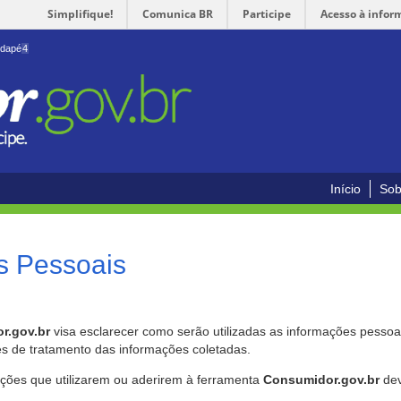
Simplifique!
Comunica BR
Participe
Acesso à infor
odapé
4
Início
Sob
s Pessoais
r.gov.br
visa esclarecer como serão utilizadas as informações pessoai
es de tratamento das informações coletadas.
ições que utilizarem ou aderirem à ferramenta
Consumidor.gov.br
dev