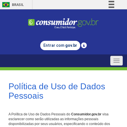
BRASIL
Simplifique!
Comunica BR
Participe
Acesso à informação
Entrar com
gov.br
Legislação
Canais
Toggle
naviga
Política de Uso de Dados
Pessoais
A Política de Uso de Dados Pessoais do
Consumidor.gov.br
visa
esclarecer como serão utilizadas as informações pessoais
disponibilizadas por seus usuários, especificando o conteúdo dos