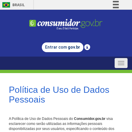
BRASIL
Simplifique!
Comunica BR
Participe
Acesso à informação
Entrar com
gov.br
Legislação
Canais
Toggle
naviga
Política de Uso de Dados
Pessoais
A Política de Uso de Dados Pessoais do
Consumidor.gov.br
visa
esclarecer como serão utilizadas as informações pessoais
disponibilizadas por seus usuários, especificando o conteúdo dos