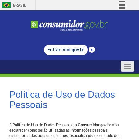
BRASIL
Simplifique!
Comunica BR
Participe
Acesso à informação
Entrar com
gov.br
Legislação
Canais
Toggle
naviga
Política de Uso de Dados
Pessoais
A Política de Uso de Dados Pessoais do
Consumidor.gov.br
visa
esclarecer como serão utilizadas as informações pessoais
disponibilizadas por seus usuários, especificando o conteúdo dos