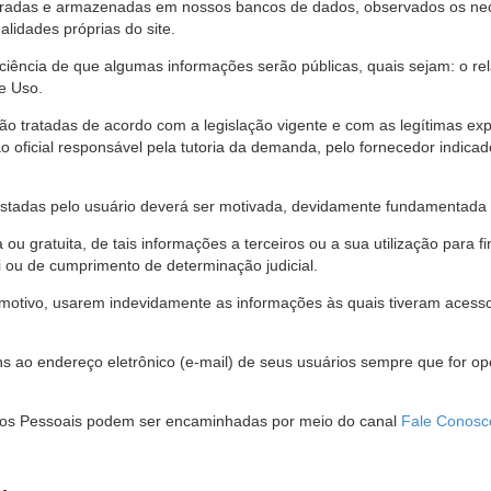
stradas e armazenadas em nossos bancos de dados, observados os nec
alidades próprias do site.
 ciência de que algumas informações serão públicas, quais sejam: o re
e Uso.
são tratadas de acordo com a legislação vigente e com as legítimas ex
o oficial responsável pela tutoria da demanda, pelo fornecedor indic
restadas pelo usuário deverá ser motivada, devidamente fundamentada 
u gratuita, de tais informações a terceiros ou a sua utilização para f
i ou de cumprimento de determinação judicial.
motivo, usarem indevidamente as informações às quais tiveram acesso 
 ao endereço eletrônico (e-mail) de seus usuários sempre que for o
Dados Pessoais podem ser encaminhadas por meio do canal
Fale Conosc