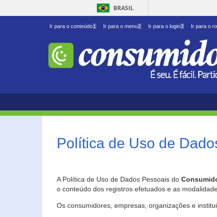
BRASIL
Ir para o conteúdo
1
Ir para o menu
2
Ir para o login
3
Ir para o r
Política de Uso de Dado
A Política de Uso de Dados Pessoais do
Consumido
o conteúdo dos registros efetuados e as modalidad
Os consumidores, empresas, organizações e institu