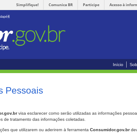
Simplifique!
Comunica BR
Participe
Acesso à infor
odapé
4
Início
Sob
s Pessoais
r.gov.br
visa esclarecer como serão utilizadas as informações pessoai
es de tratamento das informações coletadas.
ições que utilizarem ou aderirem à ferramenta
Consumidor.gov.br
dev