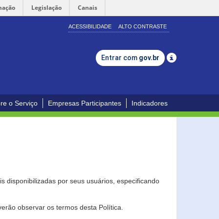
mação
Legislação
Canais
ACESSIBILIDADE
ALTO CONTRASTE
Entrar com
gov.br
re o Serviço
Empresas Participantes
Indicadores
s disponibilizadas por seus usuários, especificando
erão observar os termos desta Política.