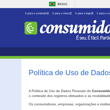
BRASIL
Ir para o conteúdo
1
Ir para o menu
2
Ir para o login
3
Ir para o r
Política de Uso de Dado
A Política de Uso de Dados Pessoais do
Consumido
o conteúdo dos registros efetuados e as modalidad
Os consumidores, empresas, organizações e institu