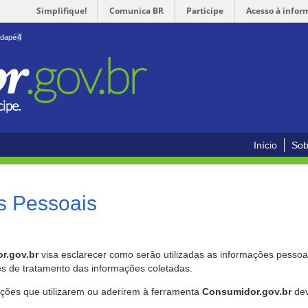
Simplifique!
Comunica BR
Participe
Acesso à infor
odapé
4
Início
Sob
s Pessoais
r.gov.br
visa esclarecer como serão utilizadas as informações pessoai
es de tratamento das informações coletadas.
ições que utilizarem ou aderirem à ferramenta
Consumidor.gov.br
dev