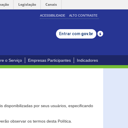
mação
Legislação
Canais
ACESSIBILIDADE
ALTO CONTRASTE
Entrar com
gov.br
re o Serviço
Empresas Participantes
Indicadores
s disponibilizadas por seus usuários, especificando
erão observar os termos desta Política.