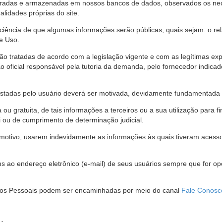
stradas e armazenadas em nossos bancos de dados, observados os nec
alidades próprias do site.
 ciência de que algumas informações serão públicas, quais sejam: o re
e Uso.
são tratadas de acordo com a legislação vigente e com as legítimas ex
o oficial responsável pela tutoria da demanda, pelo fornecedor indic
restadas pelo usuário deverá ser motivada, devidamente fundamentada 
u gratuita, de tais informações a terceiros ou a sua utilização para f
i ou de cumprimento de determinação judicial.
motivo, usarem indevidamente as informações às quais tiveram acesso 
 ao endereço eletrônico (e-mail) de seus usuários sempre que for o
Dados Pessoais podem ser encaminhadas por meio do canal
Fale Conosc