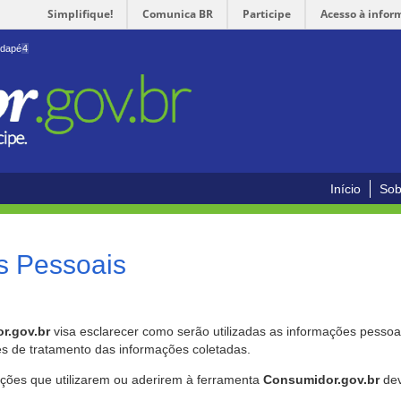
Simplifique!
Comunica BR
Participe
Acesso à infor
odapé
4
Início
Sob
s Pessoais
r.gov.br
visa esclarecer como serão utilizadas as informações pessoai
es de tratamento das informações coletadas.
ições que utilizarem ou aderirem à ferramenta
Consumidor.gov.br
dev