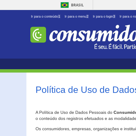
BRASIL
Ir para o conteúdo
1
Ir para o menu
2
Ir para o login
3
Ir para o r
Política de Uso de Dado
A Política de Uso de Dados Pessoais do
Consumido
o conteúdo dos registros efetuados e as modalidad
Os consumidores, empresas, organizações e institu