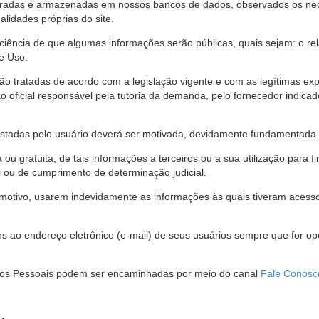
stradas e armazenadas em nossos bancos de dados, observados os nec
alidades próprias do site.
 ciência de que algumas informações serão públicas, quais sejam: o re
e Uso.
são tratadas de acordo com a legislação vigente e com as legítimas ex
o oficial responsável pela tutoria da demanda, pelo fornecedor indic
restadas pelo usuário deverá ser motivada, devidamente fundamentada 
u gratuita, de tais informações a terceiros ou a sua utilização para f
i ou de cumprimento de determinação judicial.
motivo, usarem indevidamente as informações às quais tiveram acesso 
 ao endereço eletrônico (e-mail) de seus usuários sempre que for o
Dados Pessoais podem ser encaminhadas por meio do canal
Fale Conosc