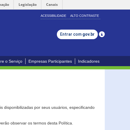
mação
Legislação
Canais
ACESSIBILIDADE
ALTO CONTRASTE
Entrar com
gov.br
re o Serviço
Empresas Participantes
Indicadores
s disponibilizadas por seus usuários, especificando
erão observar os termos desta Política.