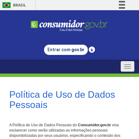
BRASIL
Simplifique!
Comunica BR
Participe
Acesso à informação
Entrar com
gov.br
Legislação
Canais
Toggle
naviga
Política de Uso de Dados
Pessoais
A Política de Uso de Dados Pessoais do
Consumidor.gov.br
visa
esclarecer como serão utilizadas as informações pessoais
disponibilizadas por seus usuários, especificando o conteúdo dos