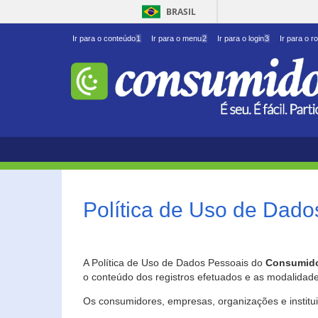
BRASIL
Ir para o conteúdo
1
Ir para o menu
2
Ir para o login
3
Ir para o r
Política de Uso de Dado
A Política de Uso de Dados Pessoais do
Consumido
o conteúdo dos registros efetuados e as modalidad
Os consumidores, empresas, organizações e institu