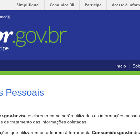
Simplifique!
Comunica BR
Participe
Acesso à infor
odapé
4
Início
Sob
s Pessoais
r.gov.br
visa esclarecer como serão utilizadas as informações pessoai
es de tratamento das informações coletadas.
ições que utilizarem ou aderirem à ferramenta
Consumidor.gov.br
dev