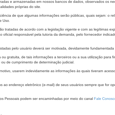
stradas e armazenadas em nossos bancos de dados, observados os nec
alidades próprias do site.
 ciência de que algumas informações serão públicas, quais sejam: o re
e Uso.
são tratadas de acordo com a legislação vigente e com as legítimas ex
o oficial responsável pela tutoria da demanda, pelo fornecedor indic
restadas pelo usuário deverá ser motivada, devidamente fundamentada 
u gratuita, de tais informações a terceiros ou a sua utilização para f
i ou de cumprimento de determinação judicial.
motivo, usarem indevidamente as informações às quais tiveram acesso 
 ao endereço eletrônico (e-mail) de seus usuários sempre que for o
Dados Pessoais podem ser encaminhadas por meio do canal
Fale Conosc