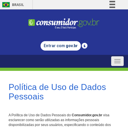
BRASIL
Simplifique!
Comunica BR
Participe
Acesso à informação
Entrar com
gov.br
Legislação
Canais
Toggle
naviga
Política de Uso de Dados
Pessoais
A Política de Uso de Dados Pessoais do
Consumidor.gov.br
visa
esclarecer como serão utilizadas as informações pessoais
disponibilizadas por seus usuários, especificando o conteúdo dos