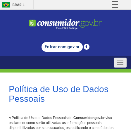
BRASIL
Simplifique!
Comunica BR
Participe
Acesso à informação
Entrar com
gov.br
Legislação
Canais
Toggle
naviga
Política de Uso de Dados
Pessoais
A Política de Uso de Dados Pessoais do
Consumidor.gov.br
visa
esclarecer como serão utilizadas as informações pessoais
disponibilizadas por seus usuários, especificando o conteúdo dos