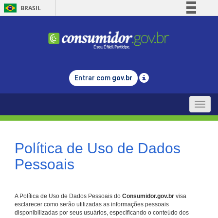
BRASIL
Simplifique!
Comunica BR
Participe
Acesso à informação
Entrar com
gov.br
Legislação
Canais
Toggle
naviga
Política de Uso de Dados
Pessoais
A Política de Uso de Dados Pessoais do
Consumidor.gov.br
visa
esclarecer como serão utilizadas as informações pessoais
disponibilizadas por seus usuários, especificando o conteúdo dos