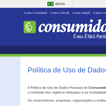
BRASIL
Ir para o conteúdo
1
Ir para o menu
2
Ir para o login
3
Ir para o r
Política de Uso de Dado
A Política de Uso de Dados Pessoais do
Consumido
o conteúdo dos registros efetuados e as modalidad
Os consumidores, empresas, organizações e institu