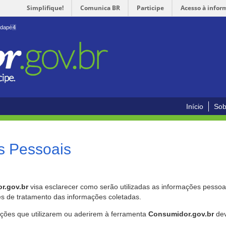
Simplifique!
Comunica BR
Participe
Acesso à infor
odapé
4
Início
Sob
s Pessoais
r.gov.br
visa esclarecer como serão utilizadas as informações pessoai
es de tratamento das informações coletadas.
ições que utilizarem ou aderirem à ferramenta
Consumidor.gov.br
dev