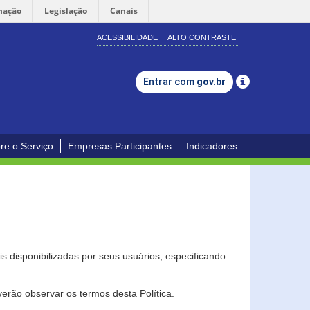
mação
Legislação
Canais
ACESSIBILIDADE
ALTO CONTRASTE
Entrar com
gov.br
re o Serviço
Empresas Participantes
Indicadores
s disponibilizadas por seus usuários, especificando
erão observar os termos desta Política.