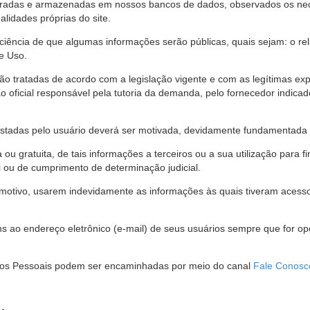
stradas e armazenadas em nossos bancos de dados, observados os nec
alidades próprias do site.
 ciência de que algumas informações serão públicas, quais sejam: o re
e Uso.
são tratadas de acordo com a legislação vigente e com as legítimas ex
o oficial responsável pela tutoria da demanda, pelo fornecedor indic
restadas pelo usuário deverá ser motivada, devidamente fundamentada 
u gratuita, de tais informações a terceiros ou a sua utilização para f
i ou de cumprimento de determinação judicial.
motivo, usarem indevidamente as informações às quais tiveram acesso 
 ao endereço eletrônico (e-mail) de seus usuários sempre que for o
Dados Pessoais podem ser encaminhadas por meio do canal
Fale Conosc