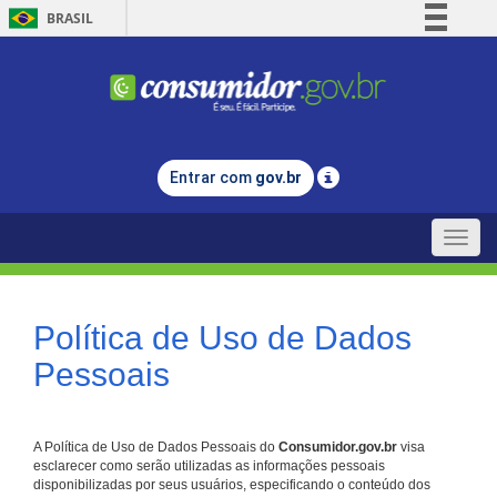
BRASIL
Simplifique!
Comunica BR
Participe
Acesso à informação
Entrar com
gov.br
Legislação
Canais
Toggle
naviga
Política de Uso de Dados
Pessoais
A Política de Uso de Dados Pessoais do
Consumidor.gov.br
visa
esclarecer como serão utilizadas as informações pessoais
disponibilizadas por seus usuários, especificando o conteúdo dos