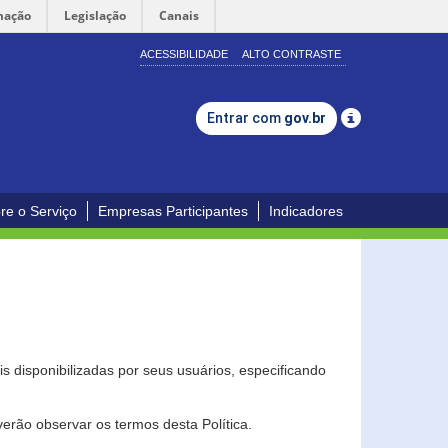
mação
Legislação
Canais
ACESSIBILIDADE
ALTO CONTRASTE
Entrar com
gov.br
re o Serviço
Empresas Participantes
Indicadores
s disponibilizadas por seus usuários, especificando
erão observar os termos desta Política.