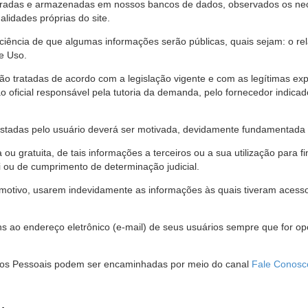
stradas e armazenadas em nossos bancos de dados, observados os nec
alidades próprias do site.
 ciência de que algumas informações serão públicas, quais sejam: o re
e Uso.
são tratadas de acordo com a legislação vigente e com as legítimas ex
o oficial responsável pela tutoria da demanda, pelo fornecedor indic
restadas pelo usuário deverá ser motivada, devidamente fundamentada 
u gratuita, de tais informações a terceiros ou a sua utilização para f
i ou de cumprimento de determinação judicial.
motivo, usarem indevidamente as informações às quais tiveram acesso 
 ao endereço eletrônico (e-mail) de seus usuários sempre que for o
Dados Pessoais podem ser encaminhadas por meio do canal
Fale Conosc