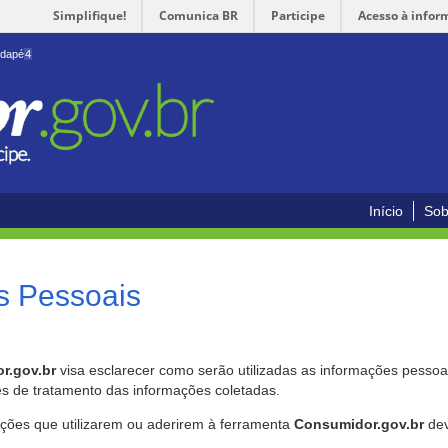
Simplifique!
Comunica BR
Participe
Acesso à infor
odapé
4
Início
Sob
s Pessoais
r.gov.br
visa esclarecer como serão utilizadas as informações pessoai
es de tratamento das informações coletadas.
ições que utilizarem ou aderirem à ferramenta
Consumidor.gov.br
dev