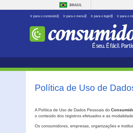
BRASIL
Ir para o conteúdo
1
Ir para o menu
2
Ir para o login
3
Ir para o r
Política de Uso de Dado
A Política de Uso de Dados Pessoais do
Consumido
o conteúdo dos registros efetuados e as modalidad
Os consumidores, empresas, organizações e institu